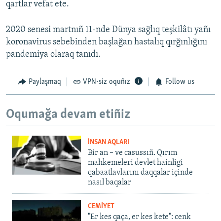
qartlar vefat ete.
2020 senesi martnıñ 11-nde Dünya sağlıq teşkilâtı yañı
koronavirus sebebinden başlağan hastalıq qırğınlığını
pandemiya olaraq tanıdı.
Paylaşmaq
VPN-siz oquñız
Follow us
Oqumağa devam etiñiz
İNSAN AQLARI
Bir an – ve casussıñ. Qırım
mahkemeleri devlet hainligi
qabaatlavlarını daqqalar içinde
nasıl baqalar
CEMİYET
"Er kes qaça, er kes kete": cenk