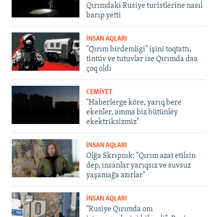
Qırımdaki Rusiye turistlerine nasıl
barıp yetti
İNSAN AQLARI
"Qırım birdemligi" işini toqtattı,
tintüv ve tutuvlar ise Qırımda daa
çoq oldı
CEMİYET
"Haberlerge köre, yarıq bere
ekenler, amma biz bütünley
ekektriksizmiz"
İNSAN AQLARI
Olğa Skrıpnık: "Qırım azat etilsin
dep, insanlar yarıqsız ve suvsuz
yaşamağa azırlar"
İNSAN AQLARI
"Rusiye Qırımda onı