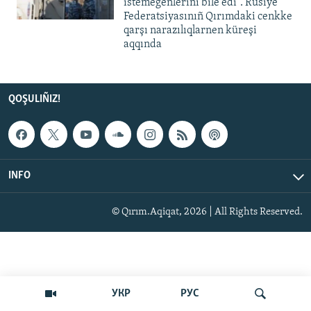
istemegenlerini bile edi". Rusiye
Federatsiyasınıñ Qırımdaki cenkke
qarşı narazılıqlarnen küreşi
aqqında
QOŞULIÑIZ!
INFO
© Qırım.Aqiqat, 2026 | All Rights Reserved.
УКР
РУС