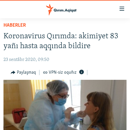
Link
açıqlığı
Esas
HABERLER
mündericege
HABERLER
Koronavirus Qırımda: akimiyet 83
qaytmaq
SİYASET
Baş
yañı hasta aqqında bildire
İQTİSADİYAT
navigatsiyağa
qaytmaq
23 sentâbr 2020, 09:50
CEMİYET
Qıdıruvğa
MEDENİYET
Paylaşmaq
VPN-siz oquñız
qaytmaq
İNSAN AQLARI
VİDEO
SÜRET
BLOGLAR
FİKİR