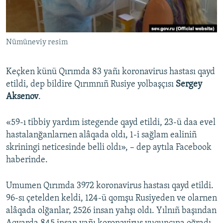
Русский
Українською
Nümüneviy resim
QOŞULIÑIZ!
Keçken künü Qırımda 83 yañı koronavirus hastası qayd
etildi, dep bildire Qırımnıñ Rusiye yolbaşçısı
Sergey
Aksenov
.
RFE/RS bütün saytları
«59-ı tibbiy yardım istegende qayd etildi, 23-ü daa evel
hastalanğanlarnen alâqada oldı, 1-i sağlam ealiniñ
skriningi neticesinde belli oldı», – dep aytıla Facebook
haberinde.
Umumen Qırımda 3972 koronavirus hastası qayd etildi.
96-sı çetelden keldi, 124-ü qomşu Rusiyeden ve olarnen
alâqada olğanlar, 2526 insan yahşı oldı. Yılnıñ başından