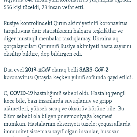
Aqyarda 845 insan yañı koronavirus yuqunçına oğradı,
556 kişi tüzeldi, 23 insan vefat etti.
Rusiye kontrolindeki Qırım akimiyetiniñ koronavirus
tarqaluvına dair statistikasını halqara teşkilâtlar ve
diger mustaqil menbalar tasdıqlamay. Ukraina aq
qorçalayıcıları Qırımnıñ Rusiye akimiyeti hasta sayısını
eksiltip bildire, dep bildirgen edi.
Daa evel
2019-nCoV
olaraq belli
SARS-CoV-2
koronavirusı Qıtayda keçken yılnıñ soñunda qayd etildi.
O,
COVID-19
hastalığınıñ sebebi oldı. Hastalıq yengil
keçe bile, bazı insanlarda suvuqlanuv ve gripp
alâmetleri, yüksek sıcaq ve öksürüv körüne bile. Bu
ölüm sebebi ola bilgen pnevmoniyağa keçmesi
mümkün. Hastalarnıñ ekseriyeti tüzele; çoqusı allarda
immunitet sisteması zayıf olğan insanlar, hususan