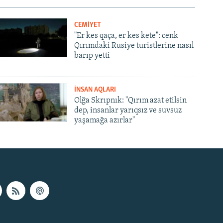
CEMİYET
"Er kes qaça, er kes kete": cenk
Qırımdaki Rusiye turistlerine nasıl
barıp yetti
İNSAN AQLARI
Olğa Skrıpnık: "Qırım azat etilsin
dep, insanlar yarıqsız ve suvsuz
yaşamağa azırlar"