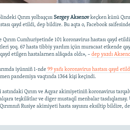
indeki Qırım yolbaşçısı
Sergey Aksenov
keçken künü Qırı
tası qayd etildi, dep bildire. Bu aqta o, Facebook saifesind
 Qırım Cumhuriyetinde 101 koronavirus hastası qayd etildi
tleri yoq. 67 hasta tibbiy yardım içün muracaat etkende qayd
 qayd etilgen hastalarnen alâqada oldı», –
dep yazdı Akseno
ırımda iyünniñ 1-nde
99 yañı koronavirus hastası qayd etild
men pandemiya vaqtında 1364 kişi keçindi.
i astındaki Qırım ve Aqyar akimiyetiniñ koronavirus tarqal
 halqara teşkilâtlar ve diger mustaqil menbalar tasdıqlamay.
 Qırımnıñ Rusiye akimiyeti hasta sayısını eksiltip bildire, d