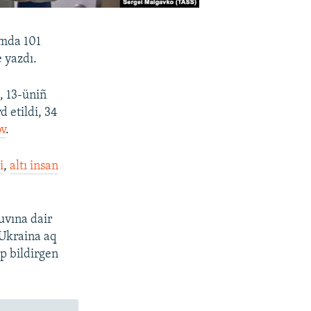
mda 101
e yazdı.
, 13-üniñ
 etildi, 34
v
.
i
,
altı insan
uvına dair
 Ukraina aq
ep bildirgen