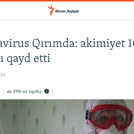
virus Qırımda: akimiyet 1
ı qayd etti
:24
VPN-siz oquñız