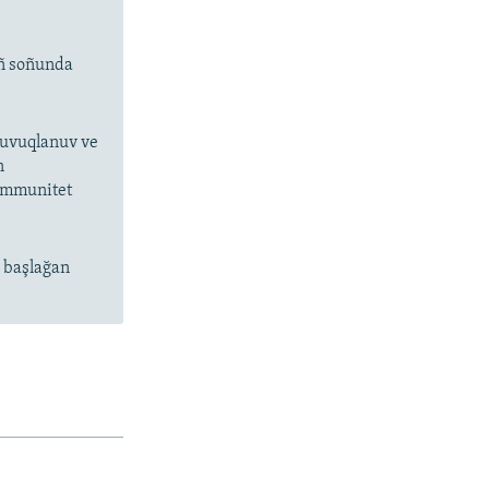
ıñ soñunda
 suvuqlanuv ve
n
 immunitet
n başlağan