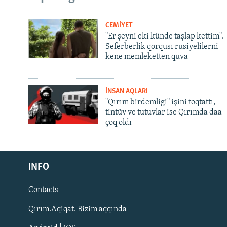
CEMİYET
"Er şeyni eki künde taşlap kettim".
Seferberlik qorqusı rusiyelilerni
kene memleketten quva
İNSAN AQLARI
"Qırım birdemligi" işini toqtattı,
tintüv ve tutuvlar ise Qırımda daa
çoq oldı
Русский
INFO
Українською
Contacts
QOŞULIÑIZ!
Qırım.Aqiqat. Bizim aqqında