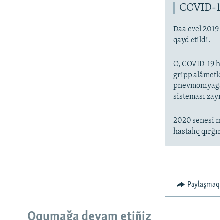
COVID-1
Daa evel 2019
qayd etildi.
O, COVID-19 ha
gripp alâmetl
pnevmoniyağa 
sisteması zayı
2020 senesi m
hastalıq qırğı
Paylaşmaq
Oqumağa devam etiñiz