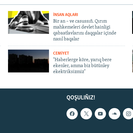
İNSAN AQLARI
Bir an – ve casussıñ. Qırım
mahkemeleri devlet hainligi
qabaatlavlarını daqqalar içinde
nasıl baqalar
CEMİYET
"Haberlerge köre, yarıq bere
ekenler, amma biz bütünley
ekektriksizmiz"
QOŞULIÑIZ!