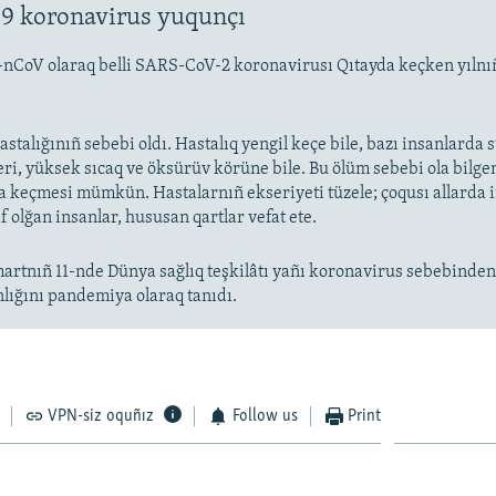
9 koronavirus yuqunçı
-nCoV olaraq belli SARS-CoV-2 koronavirusı Qıtayda keçken yıln
stalığınıñ sebebi oldı. Hastalıq yengil keçe bile, bazı insanlarda
eri, yüksek sıcaq ve öksürüv körüne bile. Bu ölüm sebebi ola bilge
keçmesi mümkün. Hastalarnıñ ekseriyeti tüzele; çoqusı allarda
f olğan insanlar, hususan qartlar vefat ete.
artnıñ 11-nde Dünya sağlıq teşkilâtı yañı koronavirus sebebinde
nlığını pandemiya olaraq tanıdı.
VPN-siz oquñız
Follow us
Print