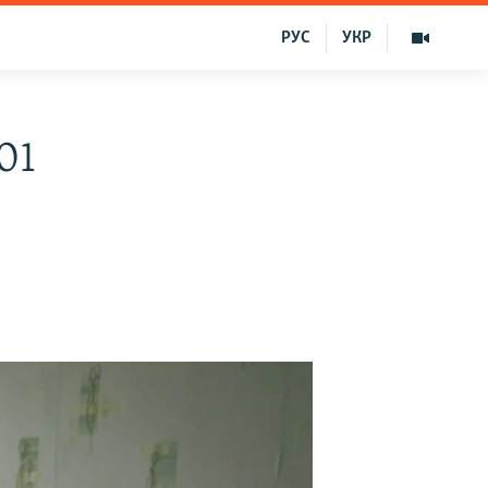
РУС
УКР
01