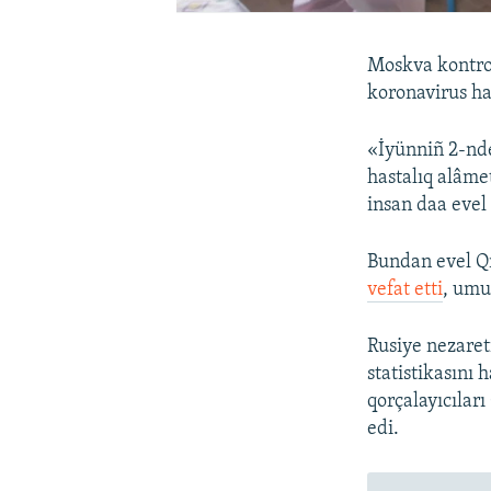
Moskva kontrol
koronavirus has
«İyünniñ 2-nde
hastalıq alâme
insan daa evel
Bundan evel Q
vefat etti
, umu
Rusiye nezaret
statistikasını
qorçalayıcıları
edi.