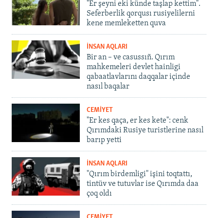
"Er şeyni eki künde taşlap kettim".
Seferberlik qorqusı rusiyelilerni
kene memleketten quva
İNSAN AQLARI
Bir an – ve casussıñ. Qırım
mahkemeleri devlet hainligi
qabaatlavlarını daqqalar içinde
nasıl baqalar
CEMİYET
"Er kes qaça, er kes kete": cenk
Qırımdaki Rusiye turistlerine nasıl
barıp yetti
İNSAN AQLARI
"Qırım birdemligi" işini toqtattı,
tintüv ve tutuvlar ise Qırımda daa
çoq oldı
CEMİYET