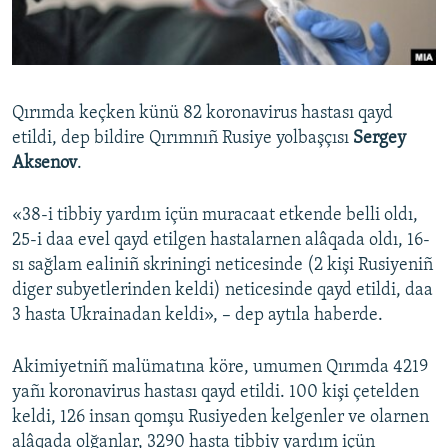
Русский
Українською
Qırımda keçken künü 82 koronavirus hastası qayd
QOŞULIÑIZ!
etildi, dep bildire Qırımnıñ Rusiye yolbaşçısı
Sergey
Aksenov
.
«38-i tibbiy yardım içün muracaat etkende belli oldı,
RFE/RS bütün saytları
25-i daa evel qayd etilgen hastalarnen alâqada oldı, 16-
sı sağlam ealiniñ skriningi neticesinde (2 kişi Rusiyeniñ
diger subyetlerinden keldi) neticesinde qayd etildi, daa
3 hasta Ukrainadan keldi», – dep aytıla haberde.
Akimiyetniñ malümatına köre, umumen Qırımda 4219
yañı koronavirus hastası qayd etildi. 100 kişi çetelden
keldi, 126 insan qomşu Rusiyeden kelgenler ve olarnen
alâqada olğanlar, 3290 hasta tibbiy yardım içün