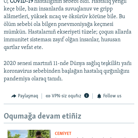
O,
COVID-19
hastalığınıñ sebebi oldı. Hastalıq yengil
keçe bile, bazı insanlarda suvuqlanuv ve gripp
alâmetleri, yüksek sıcaq ve öksürüv körüne bile. Bu
ölüm sebebi ola bilgen pnevmoniyağa keçmesi
mümkün. Hastalarnıñ ekseriyeti tüzele; çoqusı allarda
immunitet sisteması zayıf olğan insanlar, hususan
qartlar vefat ete.
2020 senesi martnıñ 11-nde Dünya sağlıq teşkilâtı yañı
koronavirus sebebinden başlağan hastalıq qırğınlığını
pandemiya olaraq tanıdı.
Paylaşmaq
VPN-siz oquñız
Follow us
Oqumağa devam etiñiz
CEMİYET