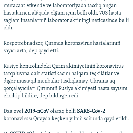
muracaat etkende ve laboratoriyada tasdıqlanğan
hastalarnen alâqada olğanı içün belli oldı, 703 hasta
sağlam insanlarnıñ laborator skriningi neticesinde belli
oldı.
Rospotrebnadzor, Qırımda koronavirus hastalarınıñ
sayısı arta, dep qayd etti.
Rusiye kontrolindeki Qırım akimiyetiniñ koronavirus
tarqaluvına dair statistikasını halqara teşkilâtlar ve
diger mustaqil menbalar tasdıqlamay. Ukraina aq
qorçalayıcıları Qırımnıñ Rusiye akimiyeti hasta sayısını
eksiltip bildire, dep bildirgen edi.
Daa evel
2019-nCoV
olaraq belli
SARS-CoV-2
koronavirusı Qıtayda keçken yılnıñ soñunda qayd etildi.