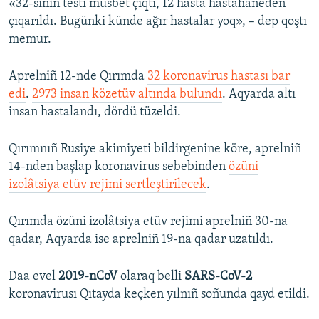
«32-siniñ testi müsbet çıqtı, 12 hasta hastahaneden
çıqarıldı. Bugünki künde ağır hastalar yoq», – dep qoştı
memur.
Aprelniñ 12-nde Qırımda
32 koronavirus hastası bar
edi
.
2973 insan közetüv altında bulundı
. Aqyarda altı
insan hastalandı, dördü tüzeldi.
Qırımnıñ Rusiye akimiyeti bildirgenine köre, aprelniñ
14-nden başlap koronavirus sebebinden
özüni
izolâtsiya etüv rejimi sertleştirilecek
.
Qırımda özüni izolâtsiya etüv rejimi aprelniñ 30-na
qadar, Aqyarda ise aprelniñ 19-na qadar uzatıldı.
Daa evel
2019-nCoV
olaraq belli
SARS-CoV-2
koronavirusı Qıtayda keçken yılnıñ soñunda qayd etildi.