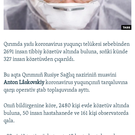
Русский
Українською
QOŞULIÑIZ!
Qırımda yañı koronavirus yuqunçı telükesi sebebinden
2691 insan tibbiy közetüv altında buluna, soñki künde
327 insan közetüvden çıqarıldı.
RFE/RS bütün saytları
Bu aqta Qırımnıñ Rusiye Sağlıq naziriniñ muavini
Anton Lâskovskiy
koronavirus yuqunçınıñ tarqaluvına
qarşı operativ ştab toplaşuvında ayttı.
Onıñ bildirgenine köre, 2480 kişi evde közetüv altında
buluna, 50 insan hastahanede ve 161 kişi observatorda
qala.