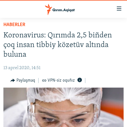
Link
açıqlığı
Esas
HABERLER
mündericege
HABERLER
Koronavirus: Qırımda 2,5 biñden
qaytmaq
SİYASET
Baş
çoq insan tibbiy közetüv altında
İQTİSADİYAT
navigatsiyağa
buluna
qaytmaq
CEMİYET
Qıdıruvğa
13 aprel 2020, 14:51
MEDENİYET
qaytmaq
Paylaşmaq
VPN-siz oquñız
İNSAN AQLARI
VİDEO
SÜRET
BLOGLAR
FİKİR