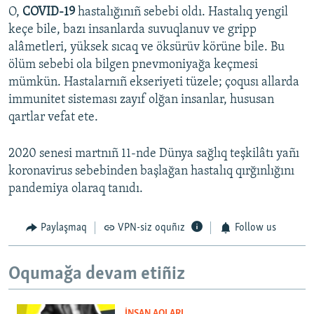
O,
COVID-19
hastalığınıñ sebebi oldı. Hastalıq yengil
keçe bile, bazı insanlarda suvuqlanuv ve gripp
alâmetleri, yüksek sıcaq ve öksürüv körüne bile. Bu
ölüm sebebi ola bilgen pnevmoniyağa keçmesi
mümkün. Hastalarnıñ ekseriyeti tüzele; çoqusı allarda
immunitet sisteması zayıf olğan insanlar, hususan
qartlar vefat ete.
2020 senesi martnıñ 11-nde Dünya sağlıq teşkilâtı yañı
koronavirus sebebinden başlağan hastalıq qırğınlığını
pandemiya olaraq tanıdı.
Paylaşmaq
VPN-siz oquñız
Follow us
Oqumağa devam etiñiz
İNSAN AQLARI