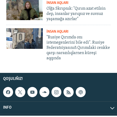
İNSAN AQLARI
Olğa Skrıpnık: "Qırım azat etilsin
dep, insanlar yarıqsız ve suvsuz
yaşamağa azırlar"
İNSAN AQLARI
"Rusiye Qırımda onı
istemegenlerini bile edi". Rusiye
Federatsiyasınıñ Qırımdaki cenkke
qarşı narazılıqlarnen küreşi
aqqında
QOŞULIÑIZ!
INFO