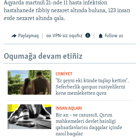
Aqyarda martnıñ 21-nde 11 hasta infektsion
hastahanede tibbiy nezaret altında buluna, 123 insan
evde nezaret altında qala.
Paylaşmaq
VPN-siz oquñız
Follow us
Oqumağa devam etiñiz
CEMİYET
"Er şeyni eki künde taşlap kettim".
Seferberlik qorqusı rusiyelilerni
kene memleketten quva
İNSAN AQLARI
Bir an – ve casussıñ. Qırım
mahkemeleri devlet hainligi
qabaatlavlarını daqqalar içinde
nasıl baqalar