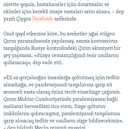
sürette qoşula, hastahaneler içün donatmalar ve
ekimler içün kerekli imaye vastaları satın alına», – dep
yazdı Çiygoz
Facebook
saifesinde.
Onıñ qayd etkenine köre, bu areketler işğal etilgen
Qırım yarımadasında yapılamay, amma koronavirus
tarqalğanda Rusiye kontrolindeki Qırım akimiyeti bir
şey yapmasa, «dünya cemaatçılığınıñ tesir usullarını
qullanacaq», dep vade etti.
«Eñ az qorçalanğan insanlarğa qoltutmaq içün tedbir
almañızğa, ve pandemiyanıñ tarqaluvına qarşı eñ
semereli vasta olaraq özüni tecrit etmeñizge çağıram.
Qırım Muhtar Cumhuriyetinde pandemiyanen bağlı
malümat bermeñizni rica etem. Sizge qoltutuv
imkânlarını qıdıracaqmız, pandemiyanıñ tarqaluvına
qarşı alınacaq tedbir ve usullarnı sizge bildirecekmiz»,
– dep bildirdi Meclis reisiniñ muavini.