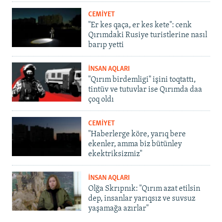
CEMİYET
"Er kes qaça, er kes kete": cenk
Qırımdaki Rusiye turistlerine nasıl
barıp yetti
İNSAN AQLARI
"Qırım birdemligi" işini toqtattı,
tintüv ve tutuvlar ise Qırımda daa
çoq oldı
CEMİYET
"Haberlerge köre, yarıq bere
ekenler, amma biz bütünley
ekektriksizmiz"
İNSAN AQLARI
Olğa Skrıpnık: "Qırım azat etilsin
dep, insanlar yarıqsız ve suvsuz
yaşamağa azırlar"