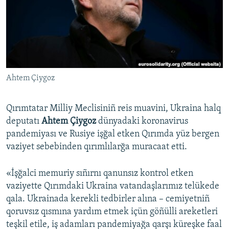
Русский
Українською
QOŞULIÑIZ!
Ahtem Çiygoz
Qırımtatar Milliy Meclisiniñ reis muavini, Ukraina halq
RFE/RS bütün saytları
deputatı
Ahtem Çiygoz
dünyadaki koronavirus
pandemiyası ve Rusiye işğal etken Qırımda yüz bergen
vaziyet sebebinden qırımlılarğa muracaat etti.
«İşğalci memuriy sıñırnı qanunsız kontrol etken
vaziyette Qırımdaki Ukraina vatandaşlarımız telükede
qala. Ukrainada kerekli tedbirler alına – cemiyetniñ
qoruvsız qısmına yardım etmek içün göñülli areketleri
teşkil etile, iş adamları pandemiyağa qarşı küreşke faal