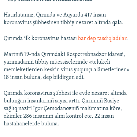
Hatırlatamız, Qırımda ve Aqyarda 417 insan
koronavirus şübhesinen tibbiy nezaret altında qala.
Qırımda ilk koronavirus hastası
bar dep tasdıqladılar
.
Martnıñ 19-nda Qırımdaki Rospotrebnadzor idaresi,
yarımadanıñ tibbiy müessiselerinde «telükeli
memleketlerden keskin virus yuqunçı alâmetlerinen»
18 insan buluna, dep bildirgen edi.
Qırımda koronavirus şübhesi ile evde nezaret altında
bulunğan insanlarnıñ sayısı arttı. Qırımnıñ Rusiye
sağlıq naziri İgor Çemodanovnıñ malümatına köre,
ekimler 286 insannıñ alını kontrol ete, 22 insan
hastahanelerde buluna.