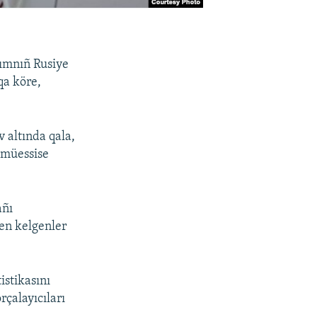
rımnıñ Rusiye
qa köre,
 altında qala,
a müessise
añı
den kelgenler
istikasını
rçalayıcıları
.