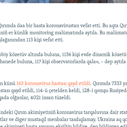
rımda daa bir hasta koronavirustan vefat etti. Bu aqta Qı
giniñ er künlik monitoring malümatında aytıla. Bu malümat
ağanından 113 kişi vefat etti.
bbiy közetüv altında buluna, 1136 kişi evde dinamik közetüv
ahanede buluna, 117 kişi observatorlarda qala», – dep aytıl
en künü
163 koronavirus hastası qayd etildi
. Qırımda 7333 y
stası qayd etildi, 114-ü çetelden keldi, 128-i qomşu Rusiye
qada olğanlar, 4021 insan tüzeldi.
indeki Qırım akimiyetiniñ koronavirus tarqaluvına dair stat
âtlar ve diger mustaqil menbalar tasdıqlamay. Ukraina aq qo
 akimiyeti hasta sayısını eksiltip bildire, dep bildirgen edi