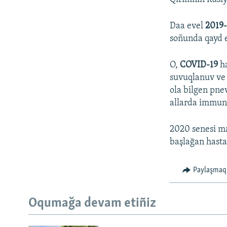
Daa evel
2019
soñunda qayd e
O,
COVID-19
ha
suvuqlanuv ve 
ola bilgen pne
allarda immunit
2020 senesi ma
başlağan hasta
Paylaşmaq
Oqumağa devam etiñiz