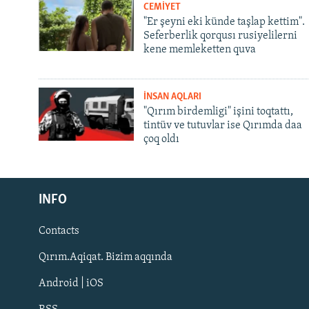
CEMİYET
"Er şeyni eki künde taşlap kettim".
Seferberlik qorqusı rusiyelilerni
kene memleketten quva
İNSAN AQLARI
"Qırım birdemligi" işini toqtattı,
tintüv ve tutuvlar ise Qırımda daa
çoq oldı
Русский
INFO
Українською
Contacts
QOŞULIÑIZ!
Qırım.Aqiqat. Bizim aqqında
Android | iOS