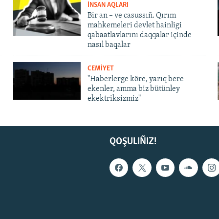
İNSAN AQLARI
Bir an – ve casussıñ. Qırım
mahkemeleri devlet hainligi
qabaatlavlarını daqqalar içinde
nasıl baqalar
CEMİYET
"Haberlerge köre, yarıq bere
ekenler, amma biz bütünley
ekektriksizmiz"
QOŞULIÑIZ!