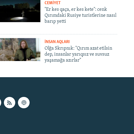
CEMİYET
"Er kes qaça, er kes kete": cenk
Qırımdaki Rusiye turistlerine nasıl
barıp yetti
İNSAN AQLARI
Olğa Skrıpnık: "Qırım azat etilsin
dep, insanlar yarıqsız ve suvsuz
yaşamağa azırlar"