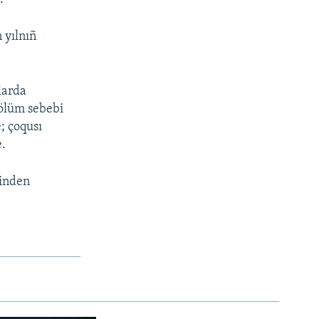
 yılnıñ
nlarda
 ölüm sebebi
; çoqusı
e.
binden