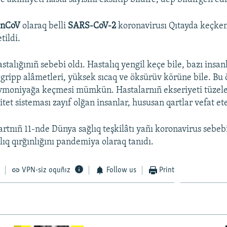
-nCoV
olaraq belli
SARS-CoV-2
koronavirusı Qıtayda keçken
tildi.
stalığınıñ sebebi oldı. Hastalıq yengil keçe bile, bazı insa
gripp alâmetleri, yüksek sıcaq ve öksürüv körüne bile. Bu
vmoniyağa keçmesi mümkün. Hastalarnıñ ekseriyeti tüzele
et sisteması zayıf olğan insanlar, hususan qartlar vefat et
rtnıñ 11-nde Dünya sağlıq teşkilâtı yañı koronavirus sebe
lıq qırğınlığını pandemiya olaraq tanıdı.
VPN-siz oquñız
Follow us
Print