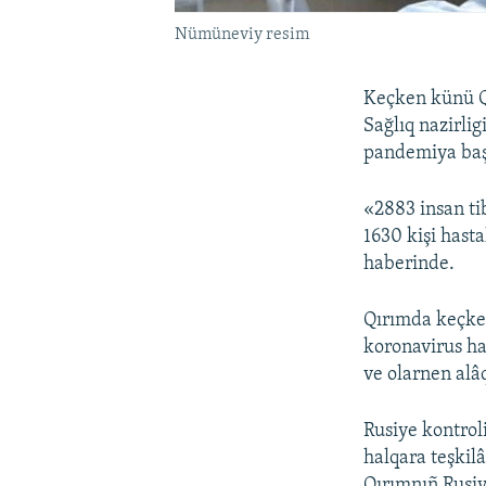
Nümüneviy resim
Keçken künü Qı
Sağlıq nazirli
pandemiya başl
«2883 insan ti
1630 kişi hast
haberinde.
Qırımda keçk
koronavirus ha
ve olarnen alâ
Rusiye kontrol
halqara teşkil
Qırımnıñ Rusiye