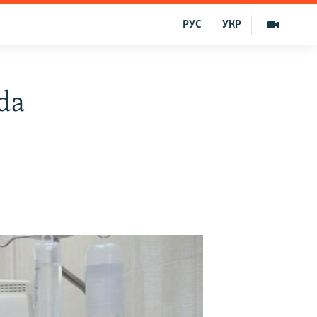
РУС
УКР
da