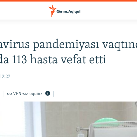
virus pandemiyası vaqtın
a 113 hasta vefat etti
12:27
VPN-siz oquñız