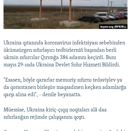
Русский
Українською
QOŞULIÑIZ!
Ukraina qıtasında koronavirus infektsiyası sebebinden
ükümsürgen sıñırlayıcı tedbirlerniñ başından berli
ukrain sıñırcılar Qırımğa 386 adamnı keçirdi. Bunı
RFE/RS bütün saytları
mayıs 29-ında Ukraina Devlet Sıñır Hızmeti Bildirdi.
"Esasen, böyle qararlar memuriy sıñırnı tedaviylev ya
da qorantanen birleşüv maqsadınen keçken adamlarğa
qarşı alına edi", - denile beyanatta.
Müessise, Ukraina kiriç-çıqış noqtaları alâ daa
sıñırlanğan rejimde çalışqanını qoştı.