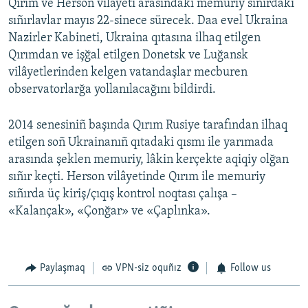
Qırım ve Herson vilâyeti arasındaki memuriy sıñırdaki
sıñırlavlar mayıs 22-sinece sürecek. Daa evel Ukraina
Nazirler Kabineti, Ukraina qıtasına ilhaq etilgen
Qırımdan ve işğal etilgen Donetsk ve Luğansk
vilâyetlerinden kelgen vatandaşlar mecburen
observatorlarğa yollanılacağını bildirdi.
2014 senesiniñ başında Qırım Rusiye tarafından ilhaq
etilgen soñ Ukrainanıñ qıtadaki qısmı ile yarımada
arasında şeklen memuriy, lâkin kerçekte aqiqiy olğan
sıñır keçti. Herson vilâyetinde Qırım ile memuriy
sıñırda üç kiriş/çıqış kontrol noqtası çalışa –
«Kalançak», «Çonğar» ve «Çaplınka».
Paylaşmaq
VPN-siz oquñız
Follow us