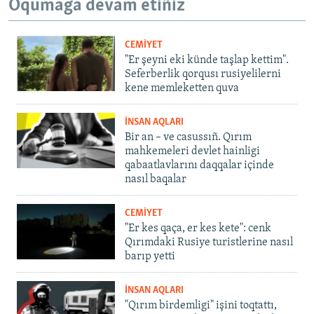
Oqumağa devam etiñiz
CEMİYET
"Er şeyni eki künde taşlap kettim".
Seferberlik qorqusı rusiyelilerni
kene memleketten quva
İNSAN AQLARI
Bir an – ve casussıñ. Qırım
mahkemeleri devlet hainligi
qabaatlavlarını daqqalar içinde
nasıl baqalar
CEMİYET
"Er kes qaça, er kes kete": cenk
Qırımdaki Rusiye turistlerine nasıl
barıp yetti
İNSAN AQLARI
"Qırım birdemligi" işini toqtattı,