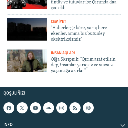
tintüv ve tutuvlar ise Qırımda daa
çoq oldı
CEMİYET
"Haberlerge köre, yarıq bere
ekenler, amma biz bütünley
ekektriksizmiz"
İNSAN AQLARI
Olğa Skrıpnık: "Qırım azat etilsin
dep, insanlar yarıqsız ve suvsuz
yaşamağa azırlar"
QOŞULIÑIZ!
INFO