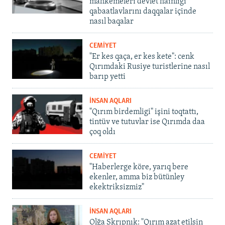
mahkemeleri devlet hainligi
qabaatlavlarını daqqalar içinde
nasıl baqalar
CEMİYET
"Er kes qaça, er kes kete": cenk
Qırımdaki Rusiye turistlerine nasıl
barıp yetti
İNSAN AQLARI
"Qırım birdemligi" işini toqtattı,
tintüv ve tutuvlar ise Qırımda daa
çoq oldı
CEMİYET
"Haberlerge köre, yarıq bere
ekenler, amma biz bütünley
ekektriksizmiz"
İNSAN AQLARI
Olğa Skrıpnık: "Qırım azat etilsin