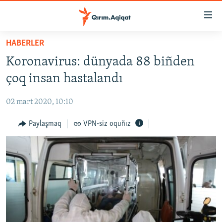
Link
açıqlığı
Esas
HABERLER
mündericege
HABERLER
Koronavirus: dünyada 88 biñden
qaytmaq
SİYASET
Baş
çoq insan hastalandı
İQTİSADİYAT
navigatsiyağa
qaytmaq
02 mart 2020, 10:10
CEMİYET
Qıdıruvğa
MEDENİYET
Paylaşmaq
VPN-siz oquñız
qaytmaq
İNSAN AQLARI
VİDEO
SÜRET
BLOGLAR
FİKİR