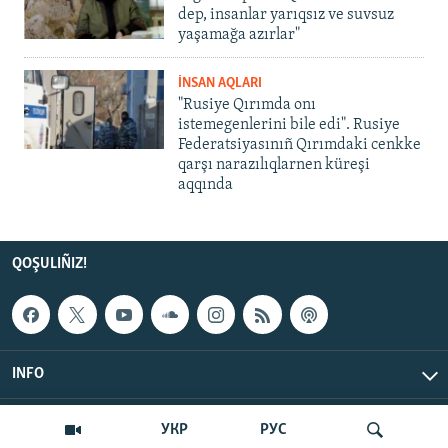
dep, insanlar yarıqsız ve suvsuz
yaşamağa azırlar"
İNSAN AQLARI
"Rusiye Qırımda onı
istemegenlerini bile edi". Rusiye
Federatsiyasınıñ Qırımdaki cenkke
qarşı narazılıqlarnen küreşi
aqqında
QOŞULIÑIZ!
INFO
© Qırım.Aqiqat, 2026 | All Rights Reserved.
УКР
РУС