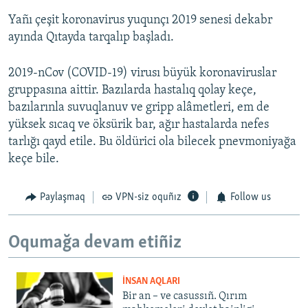
Yañı çeşit koronavirus yuqunçı 2019 senesi dekabr
ayında Qıtayda tarqalıp başladı.
2019-nCov (COVID-19) virusı büyük koronaviruslar
gruppasına aittir. Bazılarda hastalıq qolay keçe,
bazılarınla suvuqlanuv ve gripp alâmetleri, em de
yüksek sıcaq ve öksürik bar, ağır hastalarda nefes
tarlığı qayd etile. Bu öldürici ola bilecek pnevmoniyağa
keçe bile.
Paylaşmaq
VPN-siz oquñız
Follow us
Oqumağa devam etiñiz
İNSAN AQLARI
Bir an – ve casussıñ. Qırım