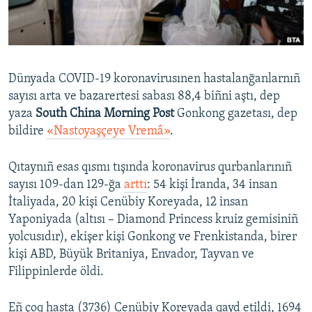
Русский
Українською
Dünyada COVID-19 koronavirusınen hastalanğanlarnıñ
QOŞULIÑIZ!
sayısı arta ve bazarertesi sabası 88,4 biñni aştı, dep
yaza
South China Morning Post
Gonkong gazetası, dep
bildire
«Nastoyaşçeye Vremâ»
.
RFE/RS bütün saytları
Qıtaynıñ esas qısmı tışında koronavirus qurbanlarınıñ
sayısı 109-dan 129-ğa
arttı
: 54 kişi İranda, 34 insan
İtaliyada, 20 kişi Cenübiy Koreyada, 12 insan
Yaponiyada (altısı – Diamond Princess kruiz gemisiniñ
yolcusıdır), ekişer kişi Gonkong ve Frenkistanda, birer
kişi ABD, Büyük Britaniya, Envador, Tayvan ve
Filippinlerde öldi.
Eñ çoq hasta (3736) Cenübiy Koreyada qayd etildi, 1694