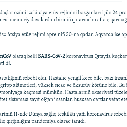
şlar özüni izolâtsiya etüv rejimini bozğanları içün 24 prot
si memuriy davalardan biriniñ qararını bu afta çıqarmağ
izolâtsiya etüv rejimi aprelniñ 30-na qadar, Aqyarda ise ap
-nCoV
olaraq belli
SARS-CoV-2
koronavirusı Qıtayda keçken
tildi.
stalığınıñ sebebi oldı. Hastalıq yengil keçe bile, bazı insa
gripp alâmetleri, yüksek sıcaq ve öksürüv körüne bile. Bu
vmoniyağa keçmesi mümkün. Hastalarnıñ ekseriyeti tüzele
et sisteması zayıf olğan insanlar, hususan qartlar vefat et
rtnıñ 11-nde Dünya sağlıq teşkilâtı yañı koronavirus sebe
lıq qırğınlığını pandemiya olaraq tanıdı.