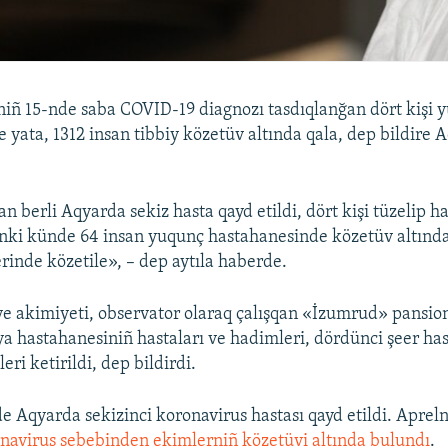
iñ 15-nde saba COVID-19 diagnozı tasdıqlanğan dört kişi 
 yata, 1312 insan tibbiy közetüv altında qala, dep bildire 
an berli Aqyarda sekiz hasta qayd etildi, dört kişi tüzelip 
ünki künde 64 insan yuqunç hastahanesinde közetüv altınd
erinde közetile», – dep aytıla haberde.
e akimiyeti, observator olaraq çalışqan «İzumrud» pansio
a hastahanesiniñ hastaları ve hadimleri, dördünci şeer ha
eri ketirildi, dep bildirdi.
e Aqyarda sekizinci koronavirus hastası qayd etildi. Aprel
navirus sebebinden ekimlerniñ közetüvi altında bulundı
.