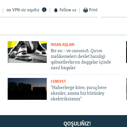
VPN-siz oquñız
Follow us
Print
İNSAN AQLARI
Bir an – ve casussıñ. Qırım
mahkemeleri devlet hainligi
qabaatlavlarını daqqalar içinde
nasıl baqalar
CEMİYET
"Haberlerge köre, yarıq bere
ekenler, amma biz bütünley
ekektriksizmiz"
QOŞULIÑIZ!