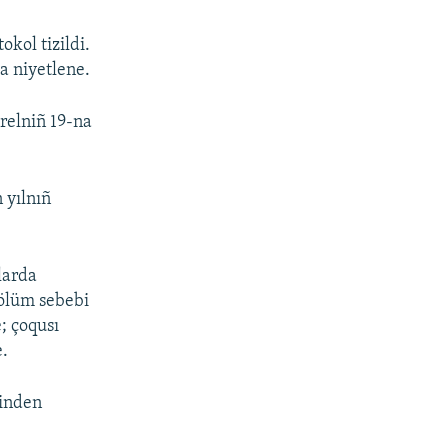
okol tizildi.
a niyetlene.
relniñ 19-na
 yılnıñ
nlarda
 ölüm sebebi
; çoqusı
e.
binden