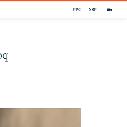
РУС
УКР
oq