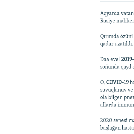
Aqyarda vatanda
Rusiye mahkeme
Qırımda özüni 
qadar uzatıldı.
Daa evel
2019
soñunda qayd e
O,
COVID-19
ha
suvuqlanuv ve 
ola bilgen pne
allarda immunit
2020 senesi ma
başlağan hasta