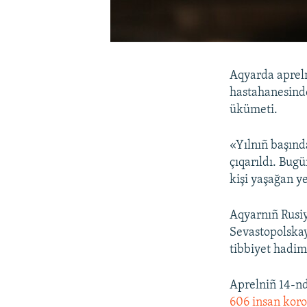
Aqyarda apreln
hastahanesinde
ükümeti.
«Yılnıñ başınd
çıqarıldı. Bug
kişi yaşağan y
Aqyarnıñ Rusiy
Sevastopolskay
tibbiyet hadiml
Aprelniñ 14-nd
606 insan koro