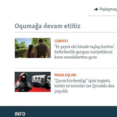
Paylaşmaq
Oqumağa devam etiñiz
CEMİYET
"Er şeyni eki künde taşlap kettim".
Seferberlik qorqusı rusiyelilerni
kene memleketten quva
İNSAN AQLARI
"Qırım birdemligi" işini toqtattı,
tintüv ve tutuvlar ise Qırımda daa
çoq oldı
Русский
INFO
Українською