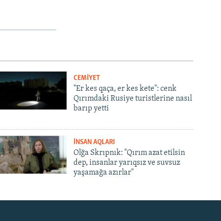
CEMİYET
"Er kes qaça, er kes kete": cenk
Qırımdaki Rusiye turistlerine nasıl
barıp yetti
İNSAN AQLARI
Olğa Skrıpnık: "Qırım azat etilsin
dep, insanlar yarıqsız ve suvsuz
yaşamağa azırlar"