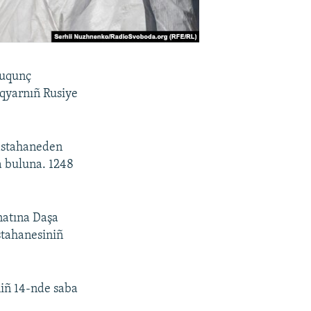
yuqunç
Aqyarnıñ Rusiye
hastahaneden
a buluna. 1248
natına Daşa
stahanesiniñ
niñ 14-nde saba