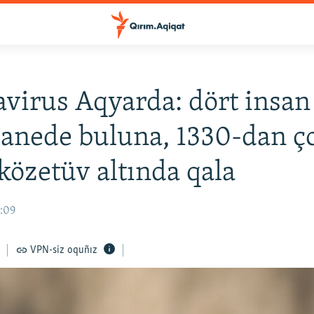
virus Aqyarda: dört insan
anede buluna, 1330-dan ç
 közetüv altında qala
2:09
VPN-siz oquñız