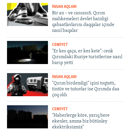
İNSAN AQLARI
Bir an – ve casussıñ. Qırım
mahkemeleri devlet hainligi
qabaatlavlarını daqqalar içinde
nasıl baqalar
CEMİYET
"Er kes qaça, er kes kete": cenk
Qırımdaki Rusiye turistlerine nasıl
barıp yetti
İNSAN AQLARI
"Qırım birdemligi" işini toqtattı,
tintüv ve tutuvlar ise Qırımda daa
çoq oldı
CEMİYET
"Haberlerge köre, yarıq bere
ekenler, amma biz bütünley
ekektriksizmiz"