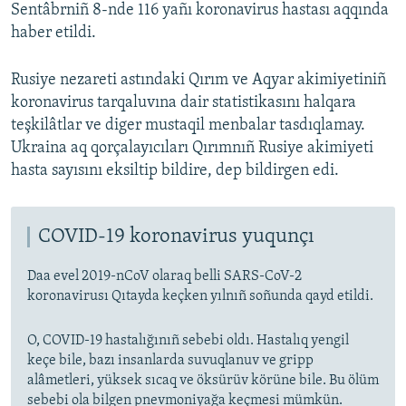
Sentâbrniñ 8-nde 116 yañı koronavirus hastası aqqında
haber etildi.
Rusiye nezareti astındaki Qırım ve Aqyar akimiyetiniñ
koronavirus tarqaluvına dair statistikasını halqara
teşkilâtlar ve diger mustaqil menbalar tasdıqlamay.
Ukraina aq qorçalayıcıları Qırımnıñ Rusiye akimiyeti
hasta sayısını eksiltip bildire, dep bildirgen edi.
COVID-19 koronavirus yuqunçı
Daa evel 2019-nCoV olaraq belli SARS-CoV-2
koronavirusı Qıtayda keçken yılnıñ soñunda qayd etildi.
O, COVID-19 hastalığınıñ sebebi oldı. Hastalıq yengil
keçe bile, bazı insanlarda suvuqlanuv ve gripp
alâmetleri, yüksek sıcaq ve öksürüv körüne bile. Bu ölüm
sebebi ola bilgen pnevmoniyağa keçmesi mümkün.