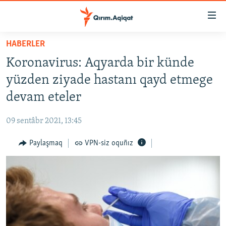
Link
açıqlığı
Esas
HABERLER
mündericege
HABERLER
Koronavirus: Aqyarda bir künde
qaytmaq
SİYASET
Baş
yüzden ziyade hastanı qayd etmege
İQTİSADİYAT
navigatsiyağa
devam eteler
qaytmaq
CEMİYET
Qıdıruvğa
09 sentâbr 2021, 13:45
MEDENİYET
qaytmaq
Paylaşmaq
VPN-siz oquñız
İNSAN AQLARI
VİDEO
SÜRET
BLOGLAR
FİKİR