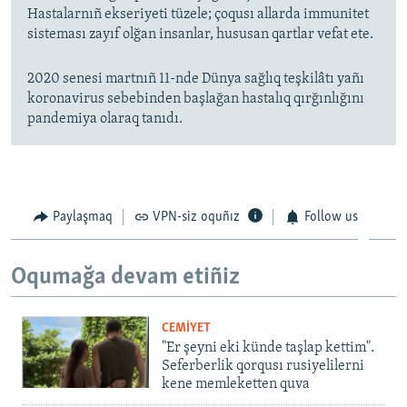
Hastalarnıñ ekseriyeti tüzele; çoqusı allarda immunitet
sisteması zayıf olğan insanlar, hususan qartlar vefat ete.
2020 senesi martnıñ 11-nde Dünya sağlıq teşkilâtı yañı
koronavirus sebebinden başlağan hastalıq qırğınlığını
pandemiya olaraq tanıdı.
Paylaşmaq
VPN-siz oquñız
Follow us
Oqumağa devam etiñiz
CEMİYET
"Er şeyni eki künde taşlap kettim".
Seferberlik qorqusı rusiyelilerni
kene memleketten quva