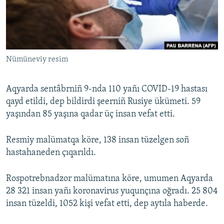
Русский
Українською
Nümüneviy resim
QOŞULIÑIZ!
Aqyarda sentâbrniñ 9-nda 110 yañı COVID-19 hastası
qayd etildi, dep bildirdi şeerniñ Rusiye ükümeti. 59
RFE/RS bütün saytları
yaşından 85 yaşına qadar üç insan vefat etti.
Resmiy malümatqa köre, 138 insan tüzelgen soñ
hastahaneden çıqarıldı.
Rospotrebnadzor malümatına köre, umumen Aqyarda
28 321 insan yañı koronavirus yuqunçına oğradı. 25 804
insan tüzeldi, 1052 kişi vefat etti, dep aytıla haberde.