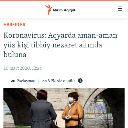
Link
açıqlığı
Esas
HABERLER
mündericege
HABERLER
Koronavirus: Aqyarda aman-aman
qaytmaq
SİYASET
Baş
yüz kişi tibbiy nezaret altında
İQTİSADİYAT
navigatsiyağa
buluna
qaytmaq
CEMİYET
Qıdıruvğa
20 mart 2020, 12:24
MEDENİYET
qaytmaq
Paylaşmaq
VPN-siz oquñız
İNSAN AQLARI
VİDEO
SÜRET
BLOGLAR
FİKİR