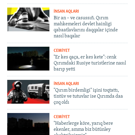
İNSAN AQLARI
Bir an – ve casussıñ. Qırım
mahkemeleri devlet hainligi
qabaatlavlarını daqqalar içinde
nasıl baqalar
CEMİYET
"Er kes qaça, er kes kete": cenk
Qırımdaki Rusiye turistlerine nasıl
barıp yetti
İNSAN AQLARI
"Qırım birdemligi" işini toqtattı,
tintüv ve tutuvlar ise Qırımda daa
çoq oldı
CEMİYET
"Haberlerge köre, yarıq bere
ekenler, amma biz bütünley