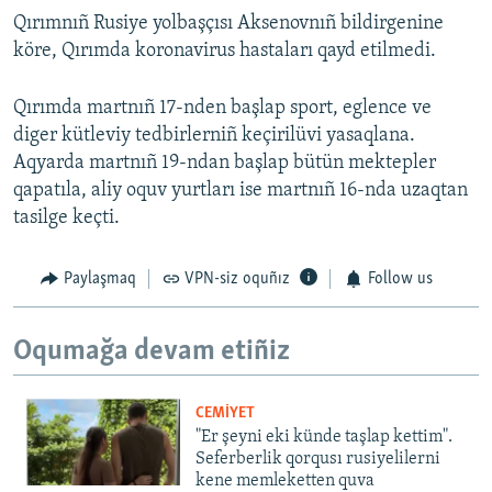
Qırımnıñ Rusiye yolbaşçısı Aksenovnıñ bildirgenine
köre, Qırımda koronavirus hastaları qayd etilmedi.
Qırımda martnıñ 17-nden başlap sport, eglence ve
diger kütleviy tedbirlerniñ keçirilüvi yasaqlana.
Aqyarda martnıñ 19-ndan başlap bütün mektepler
qapatıla, aliy oquv yurtları ise martnıñ 16-nda uzaqtan
tasilge keçti.
Paylaşmaq
VPN-siz oquñız
Follow us
Oqumağa devam etiñiz
CEMİYET
"Er şeyni eki künde taşlap kettim".
Seferberlik qorqusı rusiyelilerni
kene memleketten quva