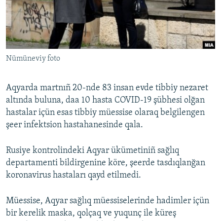
Русский
Українською
Nümüneviy foto
QOŞULIÑIZ!
Aqyarda martnıñ 20-nde 83 insan evde tibbiy nezaret
altında buluna, daa 10 hasta COVID-19 şübhesi olğan
RFE/RS bütün saytları
hastalar içün esas tibbiy müessise olaraq belgilengen
şeer infektsion hastahanesinde qala.
Rusiye kontrolindeki Aqyar ükümetiniñ sağlıq
departamenti bildirgenine köre, şeerde tasdıqlanğan
koronavirus hastaları qayd etilmedi.
Müessise, Aqyar sağlıq müessiselerinde hadimler içün
bir kerelik maska, qolçaq ve yuqunç ile küreş