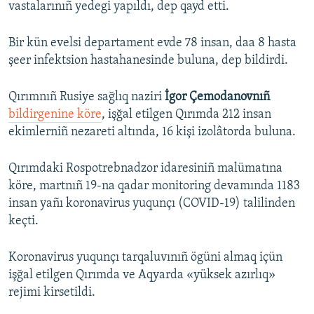
vastalarınıñ yedegi yapıldı, dep qayd etti.
Bir kün evelsi departament evde 78 insan, daa 8 hasta
şeer infektsion hastahanesinde buluna, dep bildirdi.
Qırımnıñ Rusiye sağlıq naziri
İgor Çemodanovnıñ
bildirgenine köre
, işğal etilgen Qırımda 212 insan
ekimlerniñ nezareti altında, 16 kişi izolâtorda buluna.
Qırımdaki Rospotrebnadzor idaresiniñ malümatına
köre, martnıñ 19-na qadar monitoring devamında 1183
insan yañı koronavirus yuqunçı (COVID-19) talilinden
keçti.
Koronavirus yuqunçı tarqaluvınıñ ögüni almaq içün
işğal etilgen Qırımda ve Aqyarda «yüksek azırlıq»
rejimi kirsetildi.