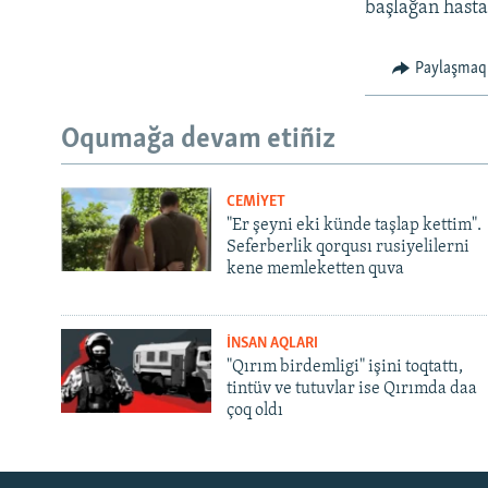
başlağan hasta
Paylaşmaq
Oqumağa devam etiñiz
CEMİYET
"Er şeyni eki künde taşlap kettim".
Seferberlik qorqusı rusiyelilerni
kene memleketten quva
İNSAN AQLARI
"Qırım birdemligi" işini toqtattı,
tintüv ve tutuvlar ise Qırımda daa
çoq oldı
Русский