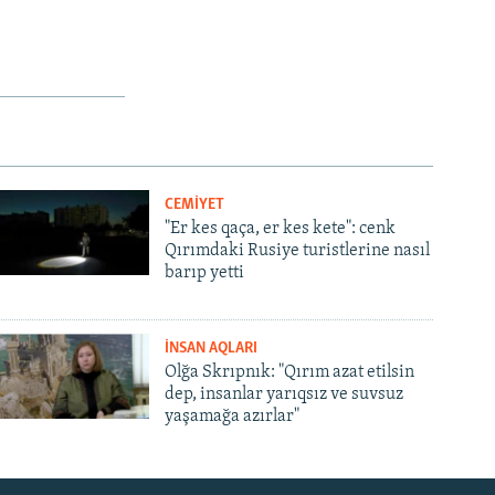
CEMİYET
"Er kes qaça, er kes kete": cenk
Qırımdaki Rusiye turistlerine nasıl
barıp yetti
İNSAN AQLARI
Olğa Skrıpnık: "Qırım azat etilsin
dep, insanlar yarıqsız ve suvsuz
yaşamağa azırlar"