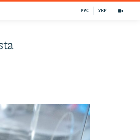
РУС
УКР
sta