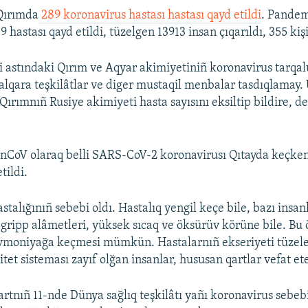
Qırımda
289 koronavirus hastası hastası qayd etildi
. Pandem
hastası qayd etildi, tüzelgen 13913 insan çıqarıldı, 355 kişi 
i astındaki Qırım ve Aqyar akimiyetiniñ koronavirus tarqal
 halqara teşkilâtlar ve diger mustaqil menbalar tasdıqlamay.
 Qırımnıñ Rusiye akimiyeti hasta sayısını eksiltip bildire, d
nCoV olaraq belli SARS-CoV-2 koronavirusı Qıtayda keçken
tildi.
talığınıñ sebebi oldı. Hastalıq yengil keçe bile, bazı insan
gripp alâmetleri, yüksek sıcaq ve öksürüv körüne bile. Bu
vmoniyağa keçmesi mümkün. Hastalarnıñ ekseriyeti tüzele
et sisteması zayıf olğan insanlar, hususan qartlar vefat et
rtnıñ 11-nde Dünya sağlıq teşkilâtı yañı koronavirus sebe