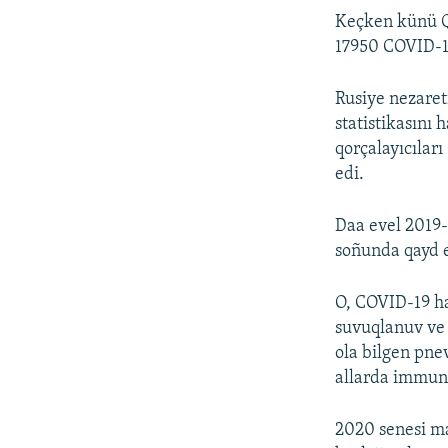
Keçken künü 
17950 COVID-19 
Rusiye nezaret
statistikasını
qorçalayıcıları
edi.
Daa evel 2019-
soñunda qayd e
O, COVID-19 has
suvuqlanuv ve 
ola bilgen pne
allarda immunit
2020 senesi ma