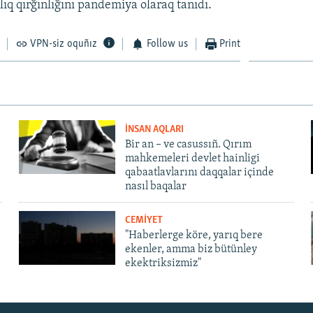
lıq qırğınlığını pandemiya olaraq tanıdı.
VPN-siz oquñız
Follow us
Print
İNSAN AQLARI
Bir an – ve casussıñ. Qırım
mahkemeleri devlet hainligi
qabaatlavlarını daqqalar içinde
nasıl baqalar
CEMİYET
"Haberlerge köre, yarıq bere
ekenler, amma biz bütünley
ekektriksizmiz"