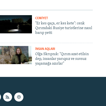
CEMİYET
"Er kes qaça, er kes kete": cenk
Qırımdaki Rusiye turistlerine nasıl
barıp yetti
İNSAN AQLARI
Olğa Skrıpnık: "Qırım azat etilsin
dep, insanlar yarıqsız ve suvsuz
yaşamağa azırlar"