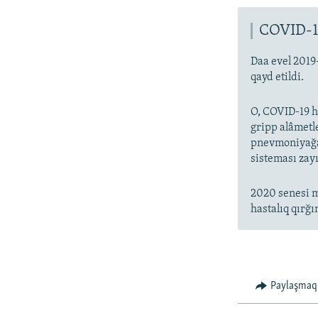
COVID-1
Daa evel 2019
qayd etildi.
O, COVID-19 ha
gripp alâmetl
pnevmoniyağa 
sisteması zayı
2020 senesi m
hastalıq qırğı
Paylaşmaq