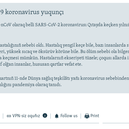
9 koronavirus yuqunçı
-nCoV olaraq belli SARS-CoV-2 koronavirusı Qıtayda keçken yıln
stalığınıñ sebebi oldı. Hastalıq yengil keçe bile, bazı insanlarda
eri, yüksek sıcaq ve öksürüv körüne bile. Bu ölüm sebebi ola bilge
keçmesi mümkün. Hastalarnıñ ekseriyeti tüzele; çoqusı allarda
f olğan insanlar, hususan qartlar vefat ete.
artnıñ 11-nde Dünya sağlıq teşkilâtı yañı koronavirus sebebinde
nlığını pandemiya olaraq tanıdı.
VPN-siz oquñız
Follow us
Print