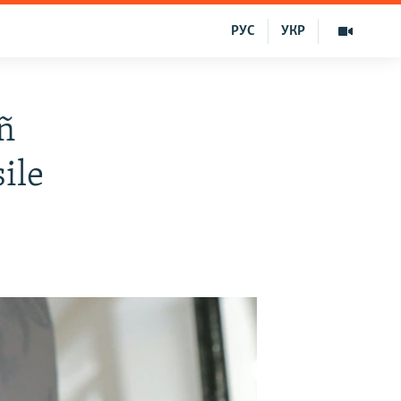
РУС
УКР
ñ
ile