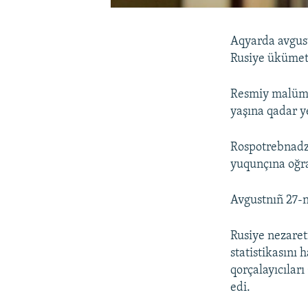
Aqyarda avgust
Rusiye ükümet
Resmiy malümat
yaşına qadar ye
Rospotrebnadz
yuqunçına oğrad
Avgustnıñ 27-n
Rusiye nezaret
statistikasını
qorçalayıcıları
edi.