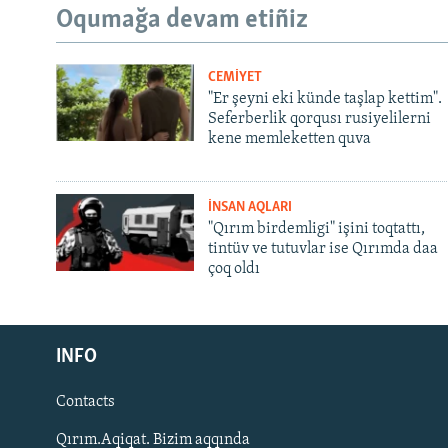
Oqumağa devam etiñiz
CEMİYET
"Er şeyni eki künde taşlap kettim".
Seferberlik qorqusı rusiyelilerni
kene memleketten quva
İNSAN AQLARI
"Qırım birdemligi" işini toqtattı,
tintüv ve tutuvlar ise Qırımda daa
çoq oldı
Русский
INFO
Українською
Contacts
QOŞULIÑIZ!
Qırım.Aqiqat. Bizim aqqında