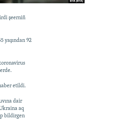
irdi şeerniñ
55 yaşından 92
koronavirus
berde.
aber etildi.
uvına dair
 Ukraina aq
ep bildirgen