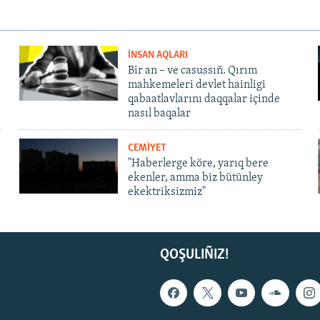
İNSAN AQLARI
Bir an – ve casussıñ. Qırım
mahkemeleri devlet hainligi
qabaatlavlarını daqqalar içinde
nasıl baqalar
CEMİYET
"Haberlerge köre, yarıq bere
ekenler, amma biz bütünley
ekektriksizmiz"
QOŞULIÑIZ!