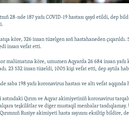
nıñ 28-nde 187 yañı COVID-19 hastası qayd etildi, dep bild
i.
qa köre, 326 insan tüzelgen soñ hastahaneden çıqarıldı. 
di insan vefat etti.
or malümatına köre, umumen Aqyarda 26 684 insan yañı 
ı. 23 532 insan tüzeldi, 1005 kişi vefat etti, dep aytıla ha
de saba 198 yañı koronavirus hastası ve altı vefat aqqında h
i astındaki Qırım ve Aqyar akimiyetiniñ koronavirus tarqal
 halqara teşkilâtlar ve diger mustaqil menbalar tasdıqlamay.
 Qırımnıñ Rusiye akimiyeti hasta sayısını eksiltip bildire, d