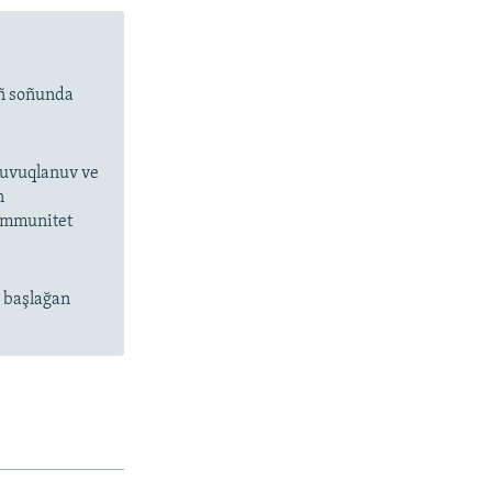
ıñ soñunda
 suvuqlanuv ve
n
 immunitet
n başlağan