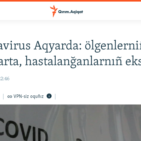
virus Aqyarda: ölgenlerni
 arta, hastalanğanlarnıñ eks
22:46
VPN-siz oquñız