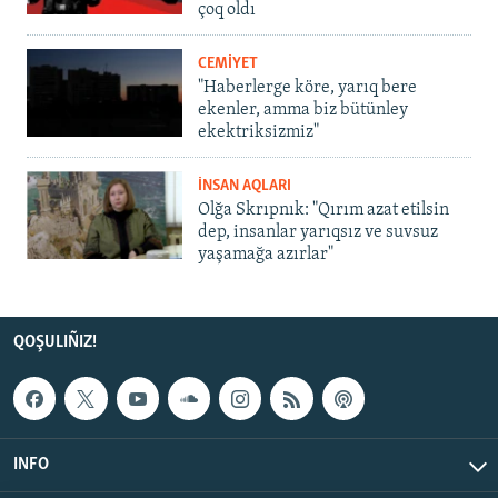
çoq oldı
CEMİYET
"Haberlerge köre, yarıq bere
ekenler, amma biz bütünley
ekektriksizmiz"
İNSAN AQLARI
Olğa Skrıpnık: "Qırım azat etilsin
dep, insanlar yarıqsız ve suvsuz
yaşamağa azırlar"
QOŞULIÑIZ!
INFO