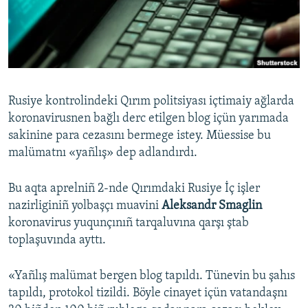
Русский
Українською
QOŞULIÑIZ!
Rusiye kontrolindeki Qırım politsiyası içtimaiy ağlarda
koronavirusnen bağlı derc etilgen blog içün yarımada
sakinine para cezasını bermege istey. Müessise bu
RFE/RS bütün saytları
malümatnı «yañlış» dep adlandırdı.
Bu aqta aprelniñ 2-nde Qırımdaki Rusiye İç işler
nazirliginiñ yolbaşçı muavini
Aleksandr Smaglin
koronavirus yuqunçınıñ tarqaluvına qarşı ştab
toplaşuvında ayttı.
«Yañlış malümat bergen blog tapıldı. Tünevin bu şahıs
tapıldı, protokol tizildi. Böyle cinayet içün vatandaşnı