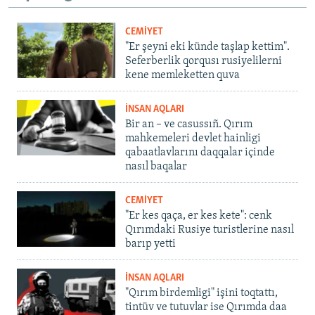
CEMİYET
"Er şeyni eki künde taşlap kettim".
Seferberlik qorqusı rusiyelilerni
kene memleketten quva
İNSAN AQLARI
Bir an – ve casussıñ. Qırım
mahkemeleri devlet hainligi
qabaatlavlarını daqqalar içinde
nasıl baqalar
CEMİYET
"Er kes qaça, er kes kete": cenk
Qırımdaki Rusiye turistlerine nasıl
barıp yetti
İNSAN AQLARI
"Qırım birdemligi" işini toqtattı,
tintüv ve tutuvlar ise Qırımda daa