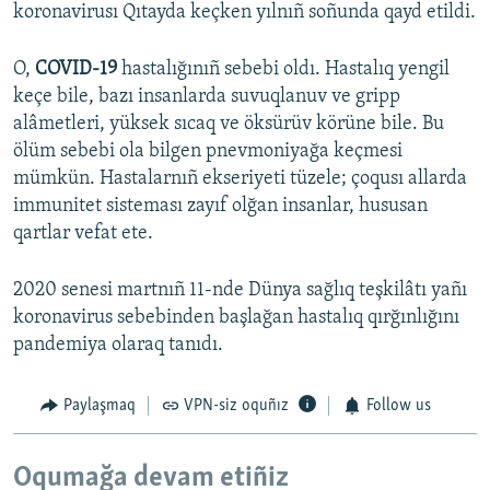
koronavirusı Qıtayda keçken yılnıñ soñunda qayd etildi.
O,
COVID-19
hastalığınıñ sebebi oldı. Hastalıq yengil
keçe bile, bazı insanlarda suvuqlanuv ve gripp
alâmetleri, yüksek sıcaq ve öksürüv körüne bile. Bu
ölüm sebebi ola bilgen pnevmoniyağa keçmesi
mümkün. Hastalarnıñ ekseriyeti tüzele; çoqusı allarda
immunitet sisteması zayıf olğan insanlar, hususan
qartlar vefat ete.
2020 senesi martnıñ 11-nde Dünya sağlıq teşkilâtı yañı
koronavirus sebebinden başlağan hastalıq qırğınlığını
pandemiya olaraq tanıdı.
Paylaşmaq
VPN-siz oquñız
Follow us
Oqumağa devam etiñiz