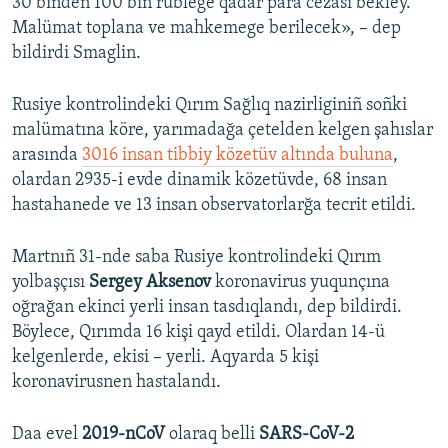
30 biñden 100 biñ rublege qadar para cezası bekley.
Malümat toplana ve mahkemege berilecek», – dep
bildirdi Smaglin.
Rusiye kontrolindeki Qırım Sağlıq nazirliginiñ soñki
malümatına köre, yarımadağa çetelden kelgen şahıslar
arasında
3016 insan tibbiy közetüv altında buluna
,
olardan 2935-i evde dinamik közetüvde, 68 insan
hastahanede ve 13 insan observatorlarğa tecrit etildi.
Martnıñ 31-nde saba Rusiye kontrolindeki Qırım
yolbaşçısı
Sergey Aksenov
koronavirus yuqunçına
oğrağan ekinci yerli insan tasdıqlandı, dep bildirdi.
Böylece, Qırımda 16 kişi qayd etildi. Olardan 14-ü
kelgenlerde, ekisi – yerli. Aqyarda 5 kişi
koronavirusnen hastalandı.
Daa evel
2019-nCoV
olaraq belli
SARS-CoV-2