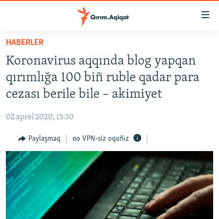
Link
açıqlığı
Esas
HABERLER
mündericege
HABERLER
Koronavirus aqqında blog yapqan
qaytmaq
SİYASET
Baş
qırımlığa 100 biñ ruble qadar para
İQTİSADİYAT
navigatsiyağa
cezası berile bile – akimiyet
qaytmaq
CEMİYET
Qıdıruvğa
02 aprel 2020, 15:30
MEDENİYET
qaytmaq
Paylaşmaq
VPN-siz oquñız
İNSAN AQLARI
VİDEO
SÜRET
BLOGLAR
FİKİR