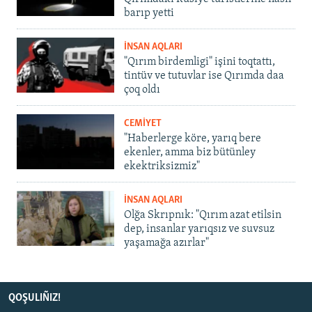
barıp yetti
İNSAN AQLARI
"Qırım birdemligi" işini toqtattı,
tintüv ve tutuvlar ise Qırımda daa
çoq oldı
CEMİYET
"Haberlerge köre, yarıq bere
ekenler, amma biz bütünley
ekektriksizmiz"
İNSAN AQLARI
Olğa Skrıpnık: "Qırım azat etilsin
dep, insanlar yarıqsız ve suvsuz
yaşamağa azırlar"
QOŞULIÑIZ!