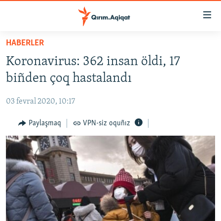
Link
açıqlığı
Esas
HABERLER
mündericege
HABERLER
Koronavirus: 362 insan öldi, 17
qaytmaq
SİYASET
Baş
biñden çoq hastalandı
İQTİSADİYAT
navigatsiyağa
qaytmaq
03 fevral 2020, 10:17
CEMİYET
Qıdıruvğa
MEDENİYET
Paylaşmaq
VPN-siz oquñız
qaytmaq
İNSAN AQLARI
VİDEO
SÜRET
BLOGLAR
FİKİR