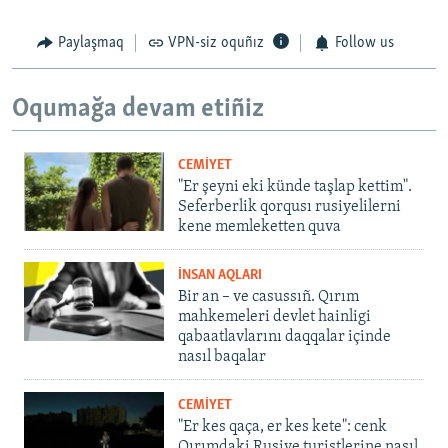
Paylaşmaq
VPN-siz oquñız
Follow us
Oqumağa devam etiñiz
CEMİYET
"Er şeyni eki künde taşlap kettim".
Seferberlik qorqusı rusiyelilerni
kene memleketten quva
İNSAN AQLARI
Bir an – ve casussıñ. Qırım
mahkemeleri devlet hainligi
qabaatlavlarını daqqalar içinde
nasıl baqalar
CEMİYET
"Er kes qaça, er kes kete": cenk
Qırımdaki Rusiye turistlerine nasıl