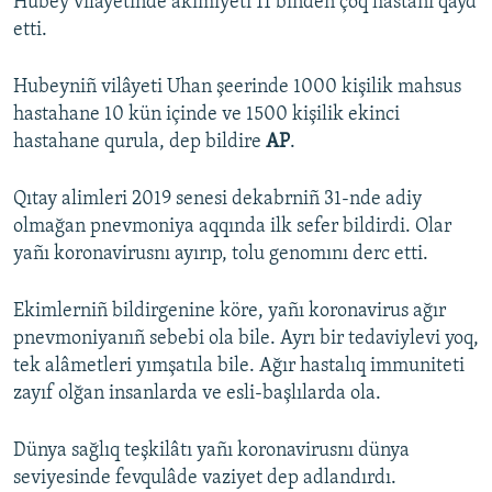
Hubey vilâyetinde akimiyeti 11 biñden çoq hastanı qayd
etti.
Hubeyniñ vilâyeti Uhan şeerinde 1000 kişilik mahsus
hastahane 10 kün içinde ve 1500 kişilik ekinci
hastahane qurula, dep bildire
AP
.
Qıtay alimleri 2019 senesi dekabrniñ 31-nde adiy
olmağan pnevmoniya aqqında ilk sefer bildirdi. Olar
yañı koronavirusnı ayırıp, tolu genomını derc etti.
Ekimlerniñ bildirgenine köre, yañı koronavirus ağır
pnevmoniyanıñ sebebi ola bile. Ayrı bir tedaviylevi yoq,
tek alâmetleri yımşatıla bile. Ağır hastalıq immuniteti
zayıf olğan insanlarda ve esli-başlılarda ola.
Dünya sağlıq teşkilâtı yañı koronavirusnı dünya
seviyesinde fevqulâde vaziyet dep adlandırdı.