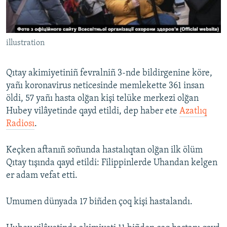
Русский
Українською
illustration
QOŞULIÑIZ!
Qıtay akimiyetiniñ fevralniñ 3-nde bildirgenine köre,
yañı koronavirus neticesinde memlekette 361 insan
öldi, 57 yañı hasta olğan kişi telüke merkezi olğan
RFE/RS bütün saytları
Hubey vilâyetinde qayd etildi, dep haber ete
Azatlıq
Radiosı
.
Keçken aftanıñ soñunda hastalıqtan olğan ilk ölüm
Qıtay tışında qayd etildi: Filippinlerde Uhandan kelgen
er adam vefat etti.
Umumen dünyada 17 biñden çoq kişi hastalandı.