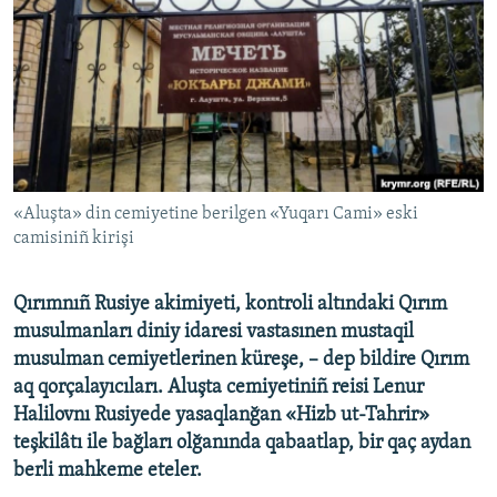
Русский
Українською
QOŞULIÑIZ!
«Aluşta» din cemiyetine berilgen «Yuqarı Cami» eski
camisiniñ kirişi
RFE/RS bütün saytları
Qırımnıñ Rusiye akimiyeti, kontroli altındaki Qırım
musulmanları diniy idaresi vastasınen mustaqil
musulman cemiyetlerinen küreşe, – dep bildire Qırım
aq qorçalayıcıları. Aluşta cemiyetiniñ reisi Lenur
Halilovnı Rusiyede yasaqlanğan «Hizb ut-Tahrir»
teşkilâtı ile bağları olğanında qabaatlap, bir qaç aydan
berli mahkeme eteler.