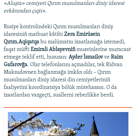
«Aluşta» cemiyeti Qırım musulmanları diniy idaresi
erkânından çıqtı»
.
Rusiye kontrolindeki Qırım musulmanları diniy
idaresiniñ matbuat kâtibi
Zera Emirüsein
Qırım.Aqiqatqa
bu malümatnı izaatlamağa istemedi,
faqat müfti
Emirali Ablayevniñ
muavinlerine muracaat
etmege teklif etti, hususan:
Ayder İsmailov
ve
Raim
Gafarovğa
. Olar telefonlarını açmadılar, tek Ridvan
Maksudovnen bağlanmağa imkân oldı – Qırım
musulmanları diniy idaresi din cemiyetleriniñ
faaliyetini koordinatsiya bölük mütehassısı. O da
izaatlardan vazgeçti, suallerni reberlikke berdi.