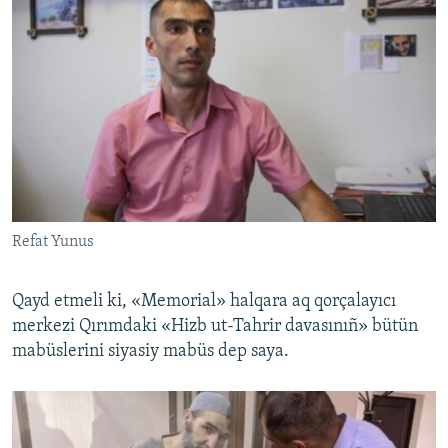
Refat Yunus
Qayd etmeli ki, «Memorial» halqara aq qorçalayıcı
merkezi Qırımdaki «Hizb ut-Tahrir davasınıñ» bütün
mabüslerini siyasiy mabüs dep saya.