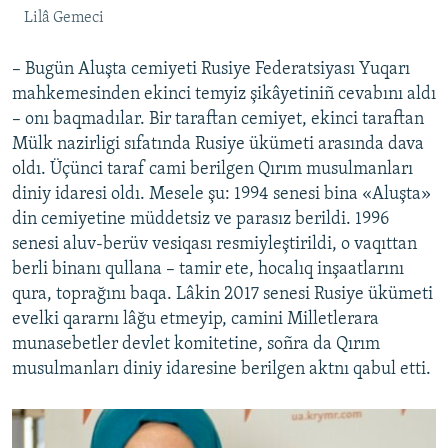
Lilâ Gemeci
– Bugün Aluşta cemiyeti Rusiye Federatsiyası Yuqarı
mahkemesinden ekinci temyiz şikâyetiniñ cevabını aldı
– onı baqmadılar. Bir taraftan cemiyet, ekinci taraftan
Mülk nazirligi sıfatında Rusiye ükümeti arasında dava
oldı. Üçünci taraf cami berilgen Qırım musulmanları
diniy idaresi oldı. Mesele şu: 1994 senesi bina «Aluşta»
din cemiyetine müddetsiz ve parasız berildi. 1996
senesi aluv-berüv vesiqası resmiyleştirildi, o vaqıttan
berli binanı qullana – tamir ete, hocalıq inşaatlarını
qura, toprağını baqa. Lâkin 2017 senesi Rusiye ükümeti
evelki qararnı lâğu etmeyip, camini Milletlerara
munasebetler devlet komitetine, soñra da Qırım
musulmanları diniy idaresine berilgen aktnı qabul etti.