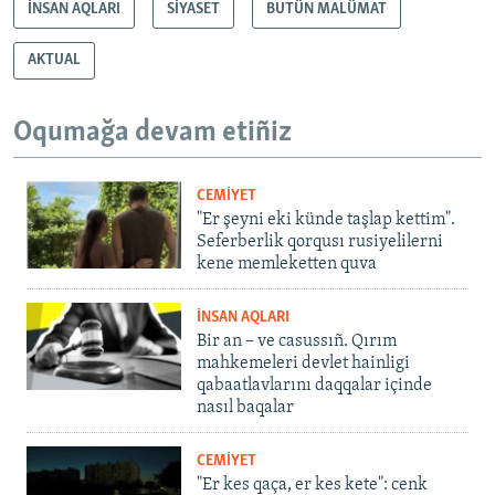
İNSAN AQLARI
SİYASET
BUTÜN MALÜMAT
AKTUAL
Oqumağa devam etiñiz
CEMİYET
"Er şeyni eki künde taşlap kettim".
Seferberlik qorqusı rusiyelilerni
kene memleketten quva
İNSAN AQLARI
Bir an – ve casussıñ. Qırım
mahkemeleri devlet hainligi
qabaatlavlarını daqqalar içinde
nasıl baqalar
CEMİYET
"Er kes qaça, er kes kete": cenk