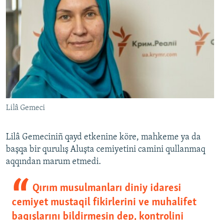
Lilâ Gemeci
Lilâ Gemeciniñ qayd etkenine köre, mahkeme ya da
başqa bir qurulış Aluşta cemiyetini camini qullanmaq
aqqından marum etmedi.
Qırım musulmanları diniy idaresi
cemiyet mustaqil fikirlerini ve muhalifet
baqışlarını bildirmesin dep, kontrolini