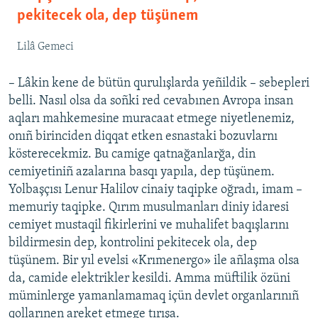
pekitecek ola, dep tüşünem
Lilâ Gemeci
– Lâkin kene de bütün qurulışlarda yeñildik – sebepleri
belli. Nasıl olsa da soñki red cevabınen Avropa insan
aqları mahkemesine muracaat etmege niyetlenemiz,
onıñ birinciden diqqat etken esnastaki bozuvlarnı
kösterecekmiz. Bu camige qatnağanlarğa, din
cemiyetiniñ azalarına basqı yapıla, dep tüşünem.
Yolbaşçısı Lenur Halilov cinaiy taqipke oğradı, imam –
memuriy taqipke. Qırım musulmanları diniy idaresi
cemiyet mustaqil fikirlerini ve muhalifet baqışlarını
bildirmesin dep, kontrolini pekitecek ola, dep
tüşünem. Bir yıl evelsi «Krımenergo» ile añlaşma olsa
da, camide elektrikler kesildi. Amma müftilik özüni
müminlerge yamanlamamaq içün devlet organlarınıñ
qollarınen areket etmege tırışa.