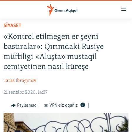
Link
açıqlığı
Esas
SİYASET
mündericege
HABERLER
«Kontrol etilmegen er şeyni
qaytmaq
SİYASET
Baş
bastıralar»: Qırımdaki Rusiye
İQTİSADİYAT
navigatsiyağa
müftiligi «Aluşta» mustaqil
qaytmaq
CEMİYET
cemiyetinen nasıl küreşe
Qıdıruvğa
MEDENİYET
qaytmaq
Taras İbragimov
İNSAN AQLARI
21 sentâbr 2020, 14:37
VİDEO
SÜRET
Paylaşmaq
VPN-siz oquñız
BLOGLAR
FİKİR