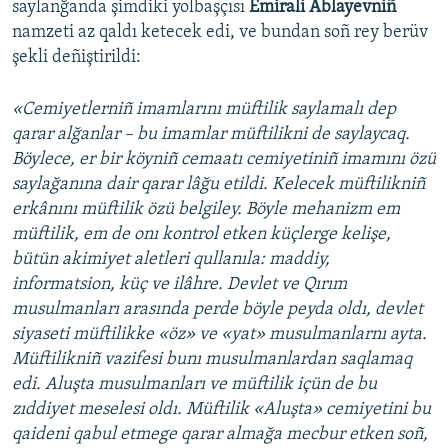
saylanğanda şimdiki yolbaşçısı
Emirali Ablayevniñ
namzeti az qaldı ketecek edi, ve bundan soñ rey berüv
şekli deñiştirildi:
«Cemiyetlerniñ imamlarını müftilik saylamalı dep
qarar alğanlar – bu imamlar müftilikni de saylaycaq.
Böylece, er bir köyniñ cemaatı cemiyetiniñ imamını özü
saylağanına dair qarar lâğu etildi. Kelecek müftilikniñ
erkânını müftilik özü belgiley. Böyle mehanizm em
müftilik, em de onı kontrol etken küçlerge kelişe,
bütün akimiyet aletleri qullanıla: maddiy,
informatsion, küç ve ilâhre. Devlet ve Qırım
musulmanları arasında perde böyle peyda oldı, devlet
siyaseti müftilikke «öz» ve «yat» musulmanlarnı ayta.
Müftilikniñ vazifesi bunı musulmanlardan saqlamaq
edi. Aluşta musulmanları ve müftilik içün de bu
zıddiyet meselesi oldı. Müftilik «Aluşta» cemiyetini bu
qaideni qabul etmege qarar almağa mecbur etken soñ,