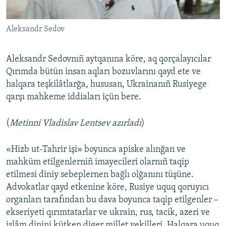
Aleksandr Sedov
Aleksandr Sedovnıñ aytqanına köre, aq qorçalayıcılar
Qırımda bütün insan aqları bozuvlarını qayd ete ve
halqara teşkilâtlarğa, hususan, Ukrainanıñ Rusiyege
qarşı mahkeme iddiaları içün bere.
(
Metinni Vladislav Lentsev azırladı
)
«Hizb ut-Tahrir işi» boyunca apiske alınğan ve
mahküm etilgenlerniñ imayecileri olarnıñ taqip
etilmesi diniy sebeplernen bağlı olğanını tüşüne.
Advokatlar qayd etkenine köre, Rusiye uquq qoruyıcı
organları tarafından bu dava boyunca taqip etilgenler –
ekseriyeti qırımtatarlar ve ukrain, rus, tacik, azeri ve
islâm dinini kütken diger millet vekilleri. Halqara uquq