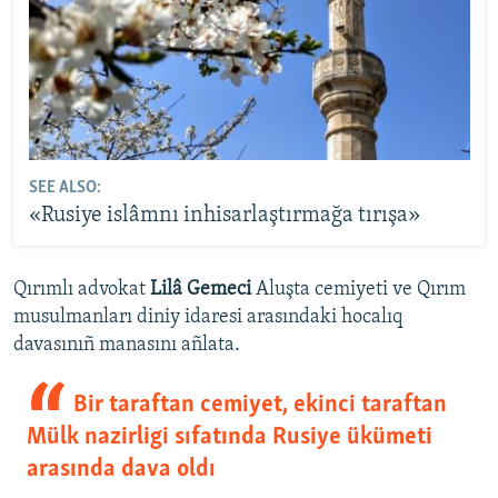
SEE ALSO:
«Rusiye islâmnı inhisarlaştırmağa tırışa»
Qırımlı advokat
Lilâ Gemeci
Aluşta cemiyeti ve Qırım
musulmanları diniy idaresi arasındaki hocalıq
davasınıñ manasını añlata.
Bir taraftan cemiyet, ekinci taraftan
Mülk nazirligi sıfatında Rusiye ükümeti
arasında dava oldı