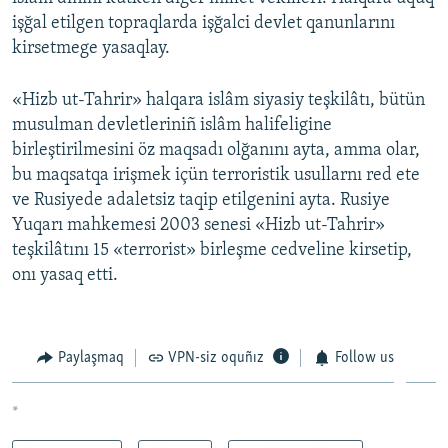
işğal etilgen topraqlarda işğalci devlet qanunlarını
kirsetmege yasaqlay.
«Hizb ut-Tahrir» halqara islâm siyasiy teşkilâtı, bütün
musulman devletleriniñ islâm halifeligine
birleştirilmesini öz maqsadı olğanını ayta, amma olar,
bu maqsatqa irişmek içün terroristik usullarnı red ete
ve Rusiyede adaletsiz taqip etilgenini ayta. Rusiye
Yuqarı mahkemesi 2003 senesi «Hizb ut-Tahrir»
teşkilâtını 15 «terrorist» birleşme cedveline kirsetip,
onı yasaq etti.
Paylaşmaq
VPN-siz oquñız
Follow us
*