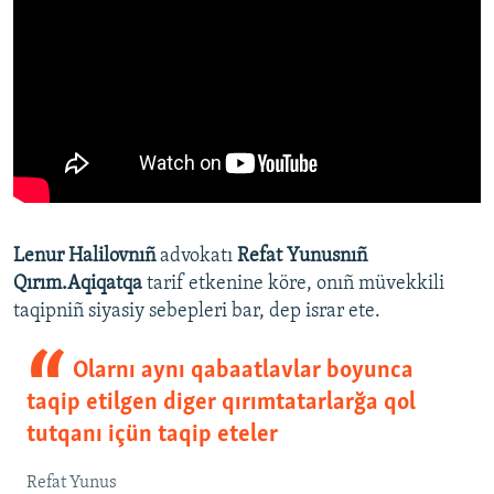
Lenur Halilovnıñ
advokatı
Refat Yunusnıñ
Qırım.Aqiqatqa
tarif etkenine köre, onıñ müvekkili
taqipniñ siyasiy sebepleri bar, dep israr ete.
Olarnı aynı qabaatlavlar boyunca
taqip etilgen diger qırımtatarlarğa qol
tutqanı içün taqip eteler
Refat Yunus