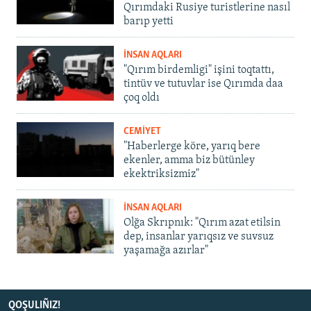
Qırımdaki Rusiye turistlerine nasıl
barıp yetti
İNSAN AQLARI
"Qırım birdemligi" işini toqtattı,
tintüv ve tutuvlar ise Qırımda daa
çoq oldı
CEMİYET
"Haberlerge köre, yarıq bere
ekenler, amma biz bütünley
ekektriksizmiz"
İNSAN AQLARI
Olğa Skrıpnık: "Qırım azat etilsin
dep, insanlar yarıqsız ve suvsuz
yaşamağa azırlar"
QOŞULIÑIZ!