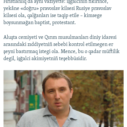
Hristianlıq da aynı vaziyette: işğalciniñ fikirince,
yekâne «doğru» pravoslav kilsesi Rusiye pravoslav
kilsesi ola, qalğanları ise taqip etile – kimsege
boysunmağan baptist, protestant.
Aluşta cemiyeti ve Qırım musulmanları diniy idaresi
arasındaki zıddiyetniñ sebebi kontrol etilmegen er
şeyni bastırmaq istegi ola. Mence, bu o qadar müftilik
degil, işğalci akimiyetniñ teşebbüsidir.