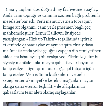
– Cinaiy taqibini dos-doğru diniy faaliyetinen bağlay.
Anda cami toprağı ve caminiñ özünen bağlı problemli
meseleler bar edi. Yerli memuriyetnen topraqnıñ
kimge ait olğanını, cami yerleşmesinen bağlı çoq
mahkemeleştiler. Lenur Halilovnı Rusiyede
yasaqlanğan «Hizb ut-Tahrir» teşkilâtında iştirak
etkeninde qabaatlaylar ve aynı vaqıtta cinaiy dava
malümatlarında yolbaşçılığını yapqan din cemiyetinen
alâqasını isbatlaycaq bir vesiqa yoq. Fikrimiz şudır: bu
siyasiy mabüsler, olarnı aynı qabaatlavlar boyunca
taqip etilgen diger qırımtatarlarğa qol tutqanı içün
taqip eteler. Men islâmnı kütkenlerni ve belli
sebeplerden akimiyetke kerek olmağanlarnı aytam –
olarğa qarşı «terror teşkilâtı» ile alâqalarında
qabaatlavnı tesir aleti olaraq saylağanlar.