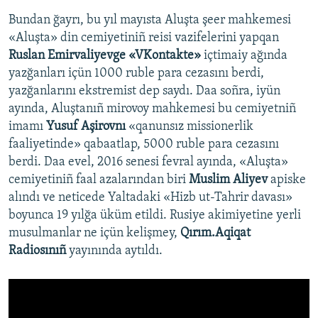
Bundan ğayrı, bu yıl mayısta Aluşta şeer mahkemesi
«Aluşta» din cemiyetiniñ reisi vazifelerini yapqan
Ruslan Emirvaliyevge
«VKontakte»
içtimaiy ağında
yazğanları içün 1000 ruble para cezasını berdi,
yazğanlarını ekstremist dep saydı. Daa soñra, iyün
ayında, Aluştanıñ mirovoy mahkemesi bu cemiyetniñ
imamı
Yusuf Aşirovnı
«qanunsız missionerlik
faaliyetinde» qabaatlap, 5000 ruble para cezasını
berdi. Daa evel, 2016 senesi fevral ayında, «Aluşta»
cemiyetiniñ faal azalarından biri
Muslim Aliyev
apiske
alındı ve neticede Yaltadaki «Hizb ut-Tahrir davası»
boyunca 19 yılğa üküm etildi. Rusiye akimiyetine yerli
musulmanlar ne içün kelişmey,
Qırım.Aqiqat
Radiosınıñ
yayınında aytıldı.