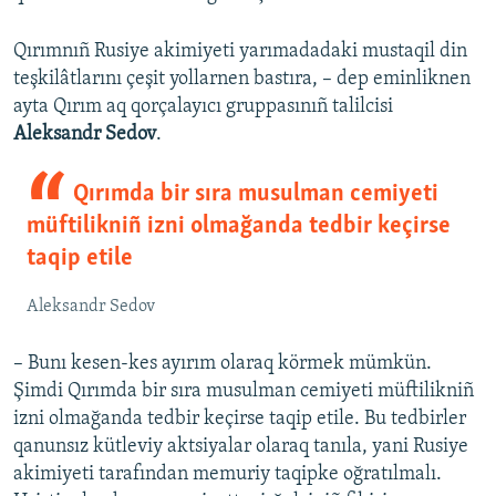
Qırımnıñ Rusiye akimiyeti yarımadadaki mustaqil din
teşkilâtlarını çeşit yollarnen bastıra, – dep eminliknen
ayta Qırım aq qorçalayıcı gruppasınıñ talilcisi
Aleksandr Sedov
.
Qırımda bir sıra musulman cemiyeti
müftilikniñ izni olmağanda tedbir keçirse
taqip etile
Aleksandr Sedov
– Bunı kesen-kes ayırım olaraq körmek mümkün.
Şimdi Qırımda bir sıra musulman cemiyeti müftilikniñ
izni olmağanda tedbir keçirse taqip etile. Bu tedbirler
qanunsız kütleviy aktsiyalar olaraq tanıla, yani Rusiye
akimiyeti tarafından memuriy taqipke oğratılmalı.