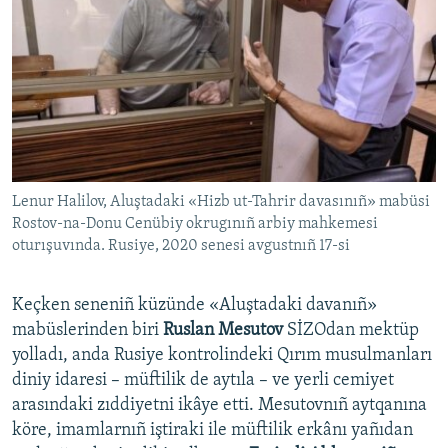
Lenur Halilov, Aluştadaki «Hizb ut-Tahrir davasınıñ» mabüsi
Rostov-na-Donu Cenübiy okrugınıñ arbiy mahkemesi
oturışuvında. Rusiye, 2020 senesi avgustnıñ 17-si
Keçken seneniñ küzünde «Aluştadaki davanıñ»
mabüslerinden biri
Ruslan Mesutov
SİZOdan mektüp
yolladı, anda Rusiye kontrolindeki Qırım musulmanları
diniy idaresi – müftilik de aytıla – ve yerli cemiyet
arasındaki zıddiyetni ikâye etti. Mesutovnıñ aytqanına
köre, imamlarnıñ iştiraki ile müftilik erkânı yañıdan