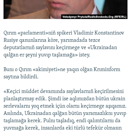
Русский
Українською
Qırım «parlamenti»niñ spikeri Vladimir Konstantinov
QOŞULIÑIZ!
Rusiye qanunlarına köre, yarımadada tezce
deputatlarnıñ saylavını keçirmege ve «Ukrainadan
qalğan er şeyni yuvıp taşlamağa» istey.
RFE/RS bütün saytları
Bunı o Qırım «akimiyeti»ne yaqın olğan Krıminform
saytına bildirdi.
«Keçici müddet devamında saylavlarnıñ keçirilmesini
planlaştırmay edik. Şimdi ise aqlımızdan bütün ukrain
serlevalarnı yoq etmek içün olarnı keçirmege aşıqamız.
Asılında, Ukrainadan qalğan bütün yaramazlıknı yuvıp
taşlamağa kerek. Pulnı taşladıq, endi qalımtılarnı da
yuvmağa kerek, insanlarda eki türlü tefekür olmasın