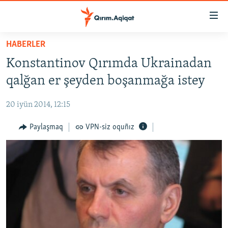
Link
açıqlığı
Esas
HABERLER
mündericege
HABERLER
Konstantinov Qırımda Ukrainadan
qaytmaq
SİYASET
Baş
qalğan er şeyden boşanmağa istey
İQTİSADİYAT
navigatsiyağa
qaytmaq
20 iyün 2014, 12:15
CEMİYET
Qıdıruvğa
MEDENİYET
Paylaşmaq
VPN-siz oquñız
qaytmaq
İNSAN AQLARI
VİDEO
SÜRET
BLOGLAR
FİKİR