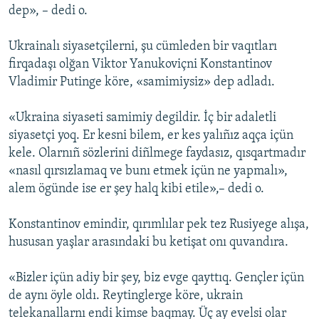
dep», – dedi o.
Ukrainalı siyasetçilerni, şu cümleden bir vaqıtları
firqadaşı olğan Viktor Yanukoviçni Konstantinov
Vladimir Putinge köre, «samimiysiz» dep adladı.
«Ukraina siyaseti samimiy degildir. İç bir adaletli
siyasetçi yoq. Er kesni bilem, er kes yalıñız aqça içün
kele. Olarnıñ sözlerini diñlmege faydasız, qısqartmadır
«nasıl qırsızlamaq ve bunı etmek içün ne yapmalı»,
alem ögünde ise er şey halq kibi etile»,– dedi o.
Konstantinov emindir, qırımlılar pek tez Rusiyege alışa,
hususan yaşlar arasındaki bu ketişat onı quvandıra.
«Bizler içün adiy bir şey, biz evge qayttıq. Gençler içün
de aynı öyle oldı. Reytinglerge köre, ukrain
telekanallarnı endi kimse baqmay. Üç ay evelsi olar