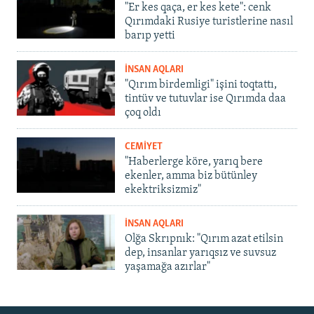
"Er kes qaça, er kes kete": cenk
Qırımdaki Rusiye turistlerine nasıl
barıp yetti
İNSAN AQLARI
"Qırım birdemligi" işini toqtattı,
tintüv ve tutuvlar ise Qırımda daa
çoq oldı
CEMİYET
"Haberlerge köre, yarıq bere
ekenler, amma biz bütünley
ekektriksizmiz"
İNSAN AQLARI
Olğa Skrıpnık: "Qırım azat etilsin
dep, insanlar yarıqsız ve suvsuz
yaşamağa azırlar"