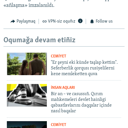
«añlaşma» imzalanıldı.
Paylaşmaq
VPN-siz oquñız
Follow us
Oqumağa devam etiñiz
CEMİYET
"Er şeyni eki künde taşlap kettim".
Seferberlik qorqusı rusiyelilerni
kene memleketten quva
İNSAN AQLARI
Bir an – ve casussıñ. Qırım
mahkemeleri devlet hainligi
qabaatlavlarını daqqalar içinde
nasıl baqalar
CEMİYET