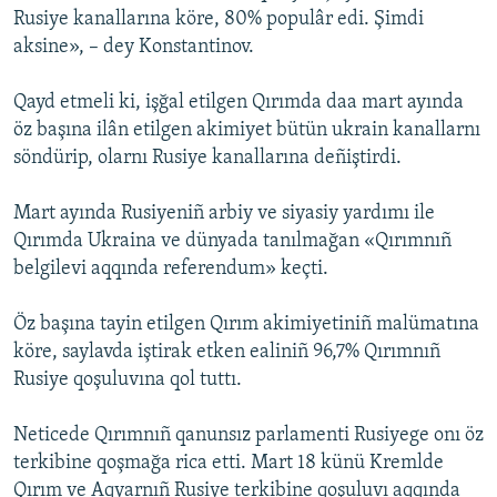
Rusiye kanallarına köre, 80% populâr edi. Şimdi
aksine», – dey Konstantinov.
Qayd etmeli ki, işğal etilgen Qırımda daa mart ayında
öz başına ilân etilgen akimiyet bütün ukrain kanallarnı
söndürip, olarnı Rusiye kanallarına deñiştirdi.
Mart ayında Rusiyeniñ arbiy ve siyasiy yardımı ile
Qırımda Ukraina ve dünyada tanılmağan «Qırımnıñ
belgilevi aqqında referendum» keçti.
Öz başına tayin etilgen Qırım akimiyetiniñ malümatına
köre, saylavda iştirak etken ealiniñ 96,7% Qırımnıñ
Rusiye qoşuluvına qol tuttı.
Neticede Qırımnıñ qanunsız parlamenti Rusiyege onı öz
terkibine qoşmağa rica etti. Mart 18 künü Kremlde
Qırım ve Aqyarnıñ Rusiye terkibine qoşuluvı aqqında