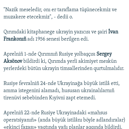
"Nazik meseledir, onı er taraflama tüşünecekmiz ve
muzakere etecekmiz", - dedii o.
Qırımdaki kitaphanege ukrayin yazıcısı ve şairi
İvan
Frankonıñ
adı 1956 senesi berilgen edi.
Aprelniñ 1-nde Qırımnıñ Rusiye yolbaşçısı
Sergey
Aksönov
bildirdi ki, Qırımda yerli akimiyet meskün
yerlerdeki bütün ukrayin timsallerinden qurtulmalıdır.
Rusiye fevralniñ 24-nde Ukrayinağa büyük istilâ etti,
amma istegenini alamadı, hususan ukrainalılarnıñ
tirenüvi sebebinden Kıyivni zapt etemedi.
Aprelniñ 22-nde Rusiye Ukrayinadaki «mahsus
operatsiyanıñ» (anda büyük istilânı böyle adlandıralar)
«ekinci fazası» vaqtında yañı planlar aqqında bildirdi.