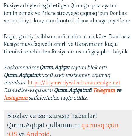
Rusiye arbiyleri işğal etilgen Qırımğa qara ayatını
temin etmek ve Pridnestrovyege çıqmaq içün Donbas
ve cenübiy Ukrayinanı kontrol altına almağa niyetlene.
Faqat, ğarbiy istihbaratnıñ malümatına köre, Donbasta
Rusiye muvafaqiyetli sıñırlı ve Ukrayinanıñ küçlü
tirenüvi sebebinden Rusiye ordusınıñ ğayıpları büyük.
Roskomnadzor
Qırım.Aqiqat
saytını blok etti.
Qırım.Aqiqatnı
küzgü saytı vastasınen oqumaq
mümkün:
https://krymrcriywdcchs.azureedge.net
.
Esas adise-vaqialarnı
Qırım.Aqiqatnıñ
Telegram
ve
İnstagram
saifelerinden taqip etiñiz.
Bloklav ve tsenzurasız haberler!
Qırım.Aqiqat qullanımını
qurmaq içün
iOS
ve
Android
.