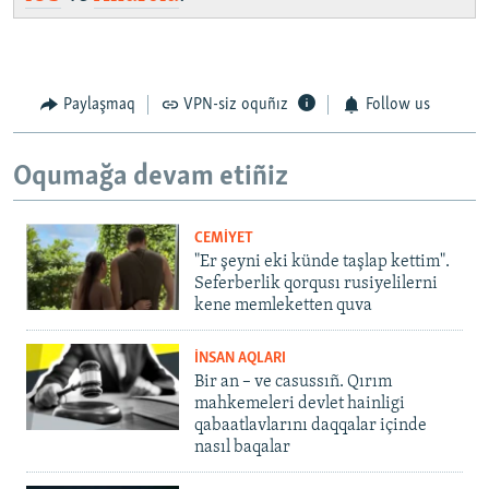
Paylaşmaq
VPN-siz oquñız
Follow us
Oqumağa devam etiñiz
CEMİYET
"Er şeyni eki künde taşlap kettim".
Seferberlik qorqusı rusiyelilerni
kene memleketten quva
İNSAN AQLARI
Bir an – ve casussıñ. Qırım
mahkemeleri devlet hainligi
qabaatlavlarını daqqalar içinde
nasıl baqalar