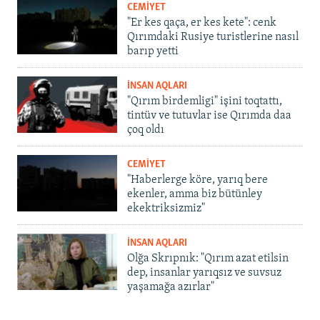
CEMİYET
"Er kes qaça, er kes kete": cenk
Qırımdaki Rusiye turistlerine nasıl
barıp yetti
İNSAN AQLARI
"Qırım birdemligi" işini toqtattı,
tintüv ve tutuvlar ise Qırımda daa
çoq oldı
CEMİYET
"Haberlerge köre, yarıq bere
ekenler, amma biz bütünley
ekektriksizmiz"
İNSAN AQLARI
Olğa Skrıpnık: "Qırım azat etilsin
dep, insanlar yarıqsız ve suvsuz
yaşamağa azırlar"