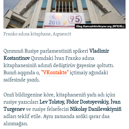
Русский
Українською
Franko adına kitaphane, Aqmescit
QOŞULIÑIZ!
Qırımnıñ Rusiye parlamentiniñ spikeri
Vladimir
Kostantinov
Qırımdaki İvan Franko adına
RFE/RS bütün saytları
kitaphanesiniñ adınıñ deñiştirüv ğayesine qoltuttı.
Bunıñ aqqında o,
"VKontakte"
içtimaiy ağındaki
saifesinde yazdı.
Onıñ bildirgenine köre, kitaphaneniñ yañı adı içün
rusiye yazıcıları
Lev Tolstoy, Födor Dostoyevskiy, İvan
Turgenev
ve rusiye felsefecisi
Nikolay Danilevskiyniñ
adları teklif etile. Aynı zamanda soñki qarar daa
alınmağan.