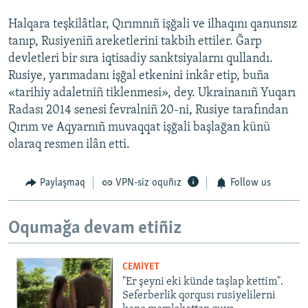
Halqara teşkilâtlar, Qırımnıñ işğali ve ilhaqını qanunsız
tanıp, Rusiyeniñ areketlerini takbih ettiler. Ğarp
devletleri bir sıra iqtisadiy sanktsiyalarnı qullandı.
Rusiye, yarımadanı işğal etkenini inkâr etip, buña
«tarihiy adaletniñ tiklenmesi», dey. Ukrainanıñ Yuqarı
Radası 2014 senesi fevralniñ 20-ni, Rusiye tarafından
Qırım ve Aqyarnıñ muvaqqat işğali başlağan künü
olaraq resmen ilân etti.
Paylaşmaq
VPN-siz oquñız
Follow us
Oqumağa devam etiñiz
CEMİYET
"Er şeyni eki künde taşlap kettim".
Seferberlik qorqusı rusiyelilerni