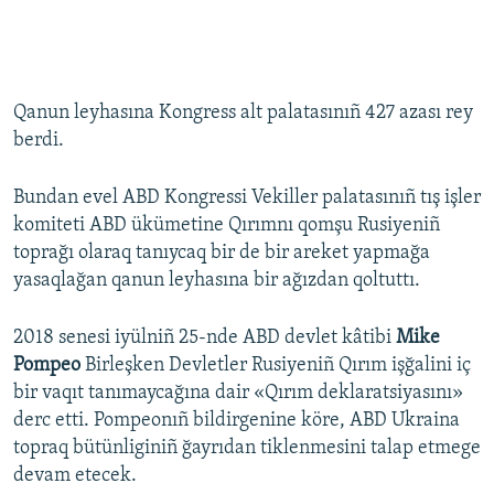
Qanun leyhasına Kongress alt palatasınıñ 427 azası rey
berdi.
Bundan evel ABD Kongressi Vekiller palatasınıñ tış işler
komiteti ABD ükümetine Qırımnı qomşu Rusiyeniñ
toprağı olaraq tanıycaq bir de bir areket yapmağa
yasaqlağan qanun leyhasına bir ağızdan qoltuttı.
2018 senesi iyülniñ 25-nde ABD devlet kâtibi
Mike
Pompeo
Birleşken Devletler Rusiyeniñ Qırım işğalini iç
bir vaqıt tanımaycağına dair «Qırım deklaratsiyasını»
derc etti. Pompeonıñ bildirgenine köre, ABD Ukraina
topraq bütünliginiñ ğayrıdan tiklenmesini talap etmege
devam etecek.