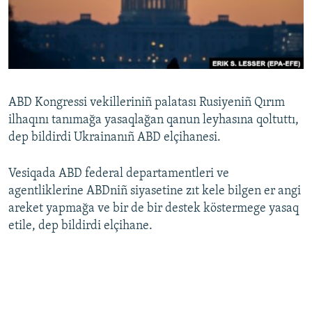
Русский
Українською
QOŞULIÑIZ!
ABD Kongressi vekilleriniñ palatası Rusiyeniñ Qırım
ilhaqını tanımağa yasaqlağan qanun leyhasına qoltuttı,
dep bildirdi Ukrainanıñ ABD elçihanesi.
RFE/RS bütün saytları
Vesiqada ABD federal departamentleri ve
agentliklerine ABDniñ siyasetine zıt kele bilgen er angi
areket yapmağa ve bir de bir destek köstermege yasaq
etile, dep bildirdi elçihane.