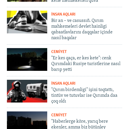
kene memleketten quva
İNSAN AQLARI
Bir an – ve casussıñ. Qırım
mahkemeleri devlet hainligi
qabaatlavlarını daqqalar içinde
nasıl baqalar
CEMİYET
"Er kes qaça, er kes kete": cenk
Qırımdaki Rusiye turistlerine nasıl
barıp yetti
İNSAN AQLARI
"Qırım birdemligi" işini toqtattı,
tintüv ve tutuvlar ise Qırımda daa
çoq oldı
CEMİYET
"Haberlerge köre, yarıq bere
ekenler, amma biz bütünley