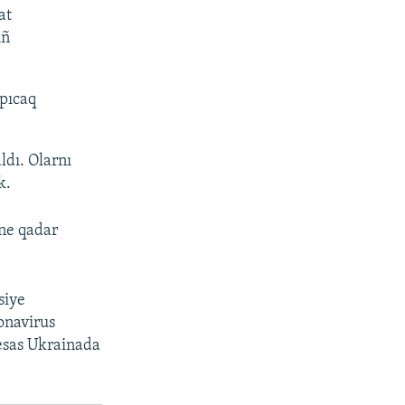
at
ıñ
apıcaq
dı. Olarnı
k.
-ne qadar
siye
onavirus
esas Ukrainada