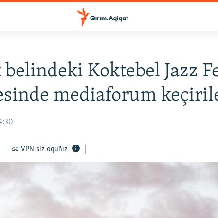
 belindeki Koktebel Jazz Fe
esinde mediaforum keçiril
14:30
VPN-siz oquñız