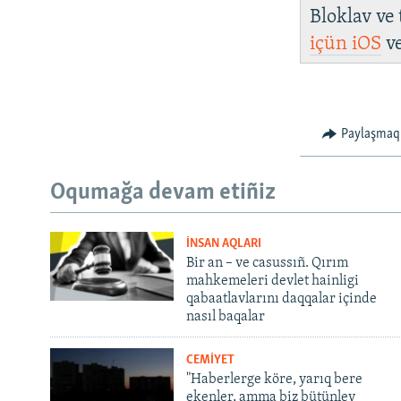
Bloklav ve
içün
iOS
v
Paylaşmaq
Oqumağa devam etiñiz
İNSAN AQLARI
Bir an – ve casussıñ. Qırım
mahkemeleri devlet hainligi
qabaatlavlarını daqqalar içinde
nasıl baqalar
CEMİYET
"Haberlerge köre, yarıq bere
ekenler, amma biz bütünley