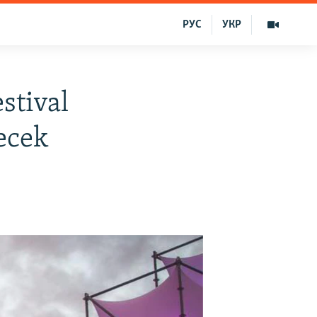
РУС
УКР
stival
ecek