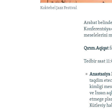
Koktebel Jazz Festival
Arabat belind
Konferentsiya»
meselelerini 
Qırım.Aqiqat
f
Tedbir saat 11
Anastasiya 
taqdim ete
kimligi mes
ve İnsan aq
etmege planl
Kütleviy hab