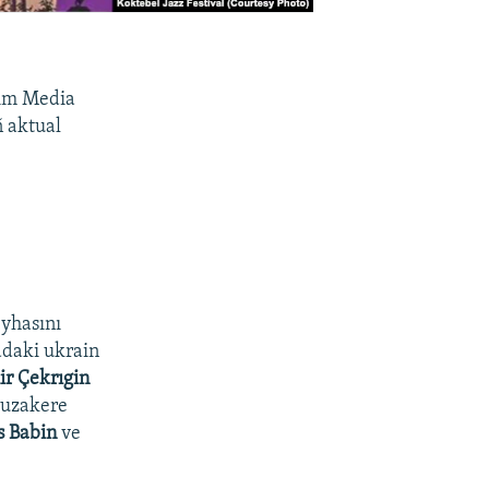
rım Media
ñ aktual
eyhasını
adaki ukrain
ir Çekrıgin
uzakere
s Babin
ve