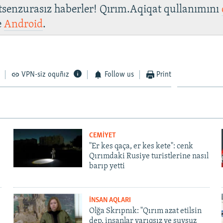
 tsenzurasız haberler! Qırım.Aqiqat qullanımını
e
Android
.
VPN-siz oquñız
Follow us
Print
CEMİYET
"Er kes qaça, er kes kete": cenk
Qırımdaki Rusiye turistlerine nasıl
barıp yetti
İNSAN AQLARI
Olğa Skrıpnık: "Qırım azat etilsin
dep, insanlar yarıqsız ve suvsuz