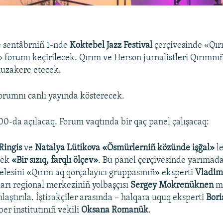
e sentâbrniñ 1-nde
Koktebel Jazz Festival
çerçivesinde «Qı
 forumı keçirilecek. Qırım ve Herson jurnalistleri Qırımnı
muzakere etecek.
orumnı canlı yayında kösterecek.
:00-da açılacaq. Forum vaqtında bir qaç panel çalışacaq:
Ringis
ve
Natalya Lütikova «Ösmürlerniñ közünde işğal»
l
cek
«Bir sızıq, farqlı ölçev»
. Bu panel çerçivesinde yarımad
elesini «Qırım aq qorçalayıcı gruppasınıñ» eksperti
Vladim
ları regional merkeziniñ yolbaşçısı
Sergey Mokrenüknen
m
aştırıla. İştirakçiler arasında – halqara uquq eksperti
Bori
er institutınıñ vekili
Oksana Romanük
.