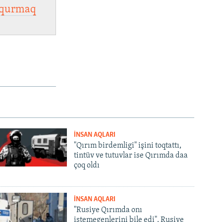
qurmaq
İNSAN AQLARI
"Qırım birdemligi" işini toqtattı,
tintüv ve tutuvlar ise Qırımda daa
çoq oldı
İNSAN AQLARI
"Rusiye Qırımda onı
istemegenlerini bile edi". Rusiye