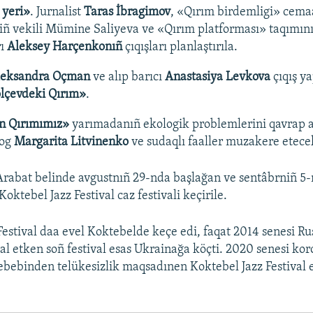
 yeri»
. Jurnalist
Taras İbragimov
, «Qırım birdemligi» cema
iñ vekili Mümine Saliyeva ve «Qırım platforması» taqımın
rı
Aleksey Harçenkonıñ
çıqışları planlaştırıla.
leksandra Oçman
ve alıp barıcı
Anastasiya Levkova
çıqış y
lçevdeki Qırım»
.
n Qırımımız»
yarımadanıñ ekologik problemlerini qavrap al
log
Margarita Litvinenko
ve sudaqlı faaller muzakere etece
Arabat belinde avgustnıñ 29-nda başlağan ve sentâbrniñ 5
ktebel Jazz Festival caz festivali keçirile.
Festival daa evel Koktebelde keçe edi, faqat 2014 senesi Ru
al etken soñ festival esas Ukrainağa köçti. 2020 senesi kor
bebinden telükesizlik maqsadınen Koktebel Jazz Festival 