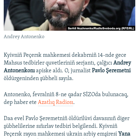
Русский
Українською
Andrey Antonenko
QOŞULIÑIZ!
Kyivniñ Peçersk mahkemesi dekabrniñ 14-nde gece
Mahsus tedbirler quvetleriniñ serjantı, çalğıcı
Andrey
RFE/RS bütün saytları
Antonenkonı
apiske aldı. O, jurnalist
Pavlo Şeremetni
öldürgeninden şübheli sayıla.
Antonenko, fevralniñ 8-ne qadar SİZOda bulunacaq,
dep haber ete
Azatlıq Radiosı
.
Daa evel Pavlo Şeremetniñ öldürilüvi davasınıñ diger
şübhelilerine sıñırlav tedbiri belgilendi. Kyivniñ
Peçersk rayon mahkemesi ukrain arbiy emşiresi
Yana