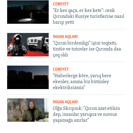
CEMİYET
"Er kes qaça, er kes kete": cenk
Qırımdaki Rusiye turistlerine nasıl
barıp yetti
İNSAN AQLARI
"Qırım birdemligi" işini toqtattı,
tintüv ve tutuvlar ise Qırımda daa
çoq oldı
CEMİYET
"Haberlerge köre, yarıq bere
ekenler, amma biz bütünley
ekektriksizmiz"
İNSAN AQLARI
Olğa Skrıpnık: "Qırım azat etilsin
dep, insanlar yarıqsız ve suvsuz
yaşamağa azırlar"