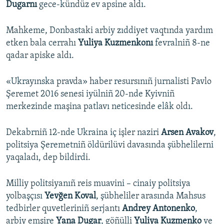
Dugarnı
gece-kündüz ev apsine aldı.
Mahkeme, Donbastaki arbiy zıddiyet vaqtında yardım
etken bala cerrahı
Yuliya Kuzmenkonı
fevralniñ 8-ne
qadar apiske aldı.
«Ukrayınska pravda» haber resursınıñ jurnalisti Pavlo
Şeremet 2016 senesi iyülniñ 20-nde Kyivniñ
merkezinde maşina patlavı neticesinde elâk oldı.
Dekabrniñ 12-nde Ukraina iç işler naziri
Arsen Avakov
,
politsiya Şeremetniñ öldürilüvi davasında şübhelilerni
yaqaladı, dep bildirdi.
Milliy politsiyanıñ reis muavini – cinaiy politsiya
yolbaşçısı
Yevğen Koval
, şübheliler arasında Mahsus
tedbirler quvetleriniñ serjantı
Andrey Antonenko
,
arbiy emşire
Yana Dugar
, göñülli
Yuliya Kuzmenko
ve