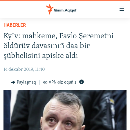
Link
açıqlığı
Esas
HABERLER
mündericege
HABERLER
Kyiv: mahkeme, Pavlo Şeremetni
qaytmaq
SİYASET
Baş
öldürüv davasınıñ daa bir
İQTİSADİYAT
navigatsiyağa
şübhelisini apiske aldı
qaytmaq
CEMİYET
Qıdıruvğa
14 dekabr 2019, 11:40
MEDENİYET
qaytmaq
Paylaşmaq
VPN-siz oquñız
İNSAN AQLARI
VİDEO
SÜRET
BLOGLAR
FİKİR