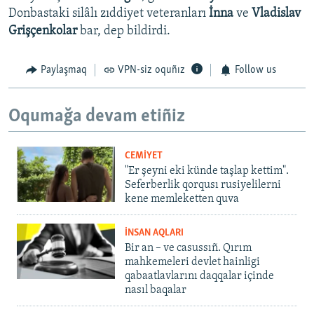
Donbastaki silâlı zıddiyet veteranları
İnna
ve
Vladislav
Grişçenkolar
bar, dep bildirdi.
Paylaşmaq
VPN-siz oquñız
Follow us
Oqumağa devam etiñiz
CEMİYET
"Er şeyni eki künde taşlap kettim".
Seferberlik qorqusı rusiyelilerni
kene memleketten quva
İNSAN AQLARI
Bir an – ve casussıñ. Qırım
mahkemeleri devlet hainligi
qabaatlavlarını daqqalar içinde
nasıl baqalar