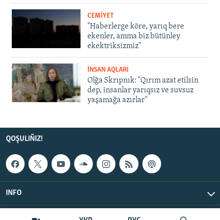
CEMİYET
"Haberlerge köre, yarıq bere
ekenler, amma biz bütünley
ekektriksizmiz"
İNSAN AQLARI
Olğa Skrıpnık: "Qırım azat etilsin
dep, insanlar yarıqsız ve suvsuz
yaşamağa azırlar"
QOŞULIÑIZ!
INFO
© Qırım.Aqiqat, 2026 | All Rights Reserved.