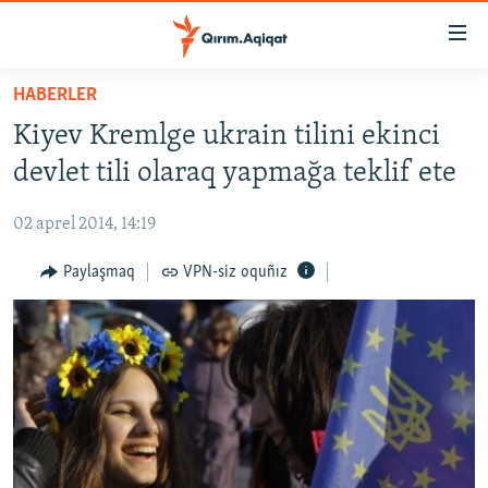
Link
açıqlığı
Esas
HABERLER
mündericege
HABERLER
Kiyev Kremlge ukrain tilini ekinci
qaytmaq
SİYASET
Baş
devlet tili olaraq yapmağa teklif ete
İQTİSADİYAT
navigatsiyağa
qaytmaq
02 aprel 2014, 14:19
CEMİYET
Qıdıruvğa
MEDENİYET
Paylaşmaq
VPN-siz oquñız
qaytmaq
İNSAN AQLARI
VİDEO
SÜRET
BLOGLAR
FİKİR