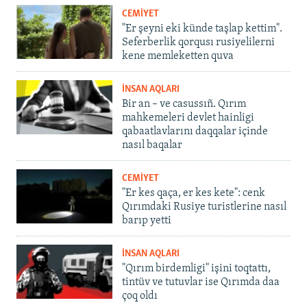
CEMİYET
"Er şeyni eki künde taşlap kettim".
Seferberlik qorqusı rusiyelilerni
kene memleketten quva
İNSAN AQLARI
Bir an – ve casussıñ. Qırım
mahkemeleri devlet hainligi
qabaatlavlarını daqqalar içinde
nasıl baqalar
CEMİYET
"Er kes qaça, er kes kete": cenk
Qırımdaki Rusiye turistlerine nasıl
barıp yetti
İNSAN AQLARI
"Qırım birdemligi" işini toqtattı,
tintüv ve tutuvlar ise Qırımda daa
çoq oldı