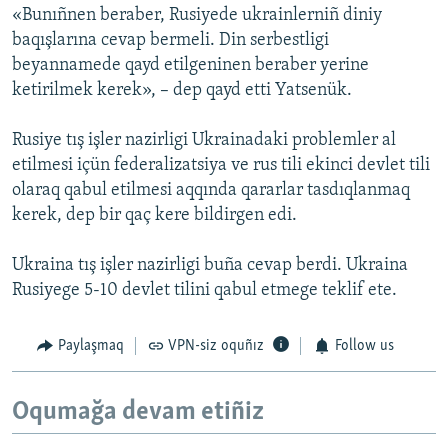
«Bunıñnen beraber, Rusiyede ukrainlerniñ diniy
baqışlarına cevap bermeli. Din serbestligi
beyannamede qayd etilgeninen beraber yerine
ketirilmek kerek», – dep qayd etti Yatsenük.
Rusiye tış işler nazirligi Ukrainadaki problemler al
etilmesi içün federalizatsiya ve rus tili ekinci devlet tili
olaraq qabul etilmesi aqqında qararlar tasdıqlanmaq
kerek, dep bir qaç kere bildirgen edi.
Ukraina tış işler nazirligi buña cevap berdi. Ukraina
Rusiyege 5-10 devlet tilini qabul etmege teklif ete.
Paylaşmaq
VPN-siz oquñız
Follow us
Oqumağa devam etiñiz