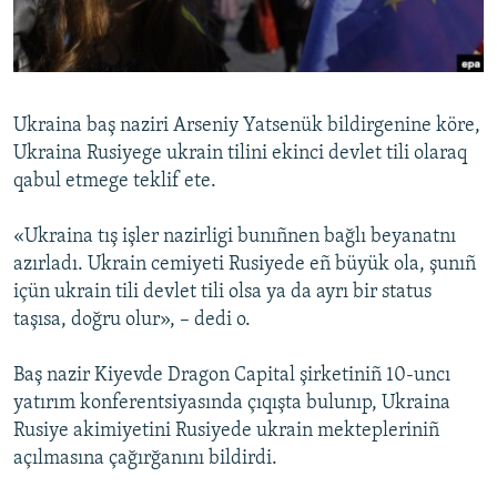
Русский
Українською
Ukraina baş naziri Arseniy Yatsenük bildirgenine köre,
QOŞULIÑIZ!
Ukraina Rusiyege ukrain tilini ekinci devlet tili olaraq
qabul etmege teklif ete.
«Ukraina tış işler nazirligi bunıñnen bağlı beyanatnı
RFE/RS bütün saytları
azırladı. Ukrain cemiyeti Rusiyede eñ büyük ola, şunıñ
içün ukrain tili devlet tili olsa ya da ayrı bir status
taşısa, doğru olur», – dedi o.
Baş nazir Kiyevde Dragon Capital şirketiniñ 10-uncı
yatırım konferentsiyasında çıqışta bulunıp, Ukraina
Rusiye akimiyetini Rusiyede ukrain mektepleriniñ
açılmasına çağırğanını bildirdi.