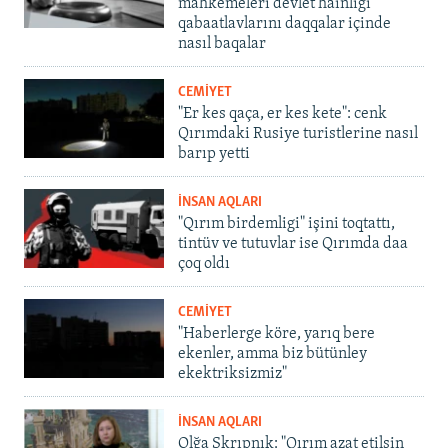
mahkemeleri devlet hainligi
qabaatlavlarını daqqalar içinde
nasıl baqalar
CEMİYET
"Er kes qaça, er kes kete": cenk
Qırımdaki Rusiye turistlerine nasıl
barıp yetti
İNSAN AQLARI
"Qırım birdemligi" işini toqtattı,
tintüv ve tutuvlar ise Qırımda daa
çoq oldı
CEMİYET
"Haberlerge köre, yarıq bere
ekenler, amma biz bütünley
ekektriksizmiz"
İNSAN AQLARI
Olğa Skrıpnık: "Qırım azat etilsin