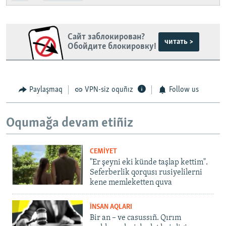
Сайт заблокирован?
читать >
Обойдите блокировку!
Paylaşmaq
VPN-siz oquñız
Follow us
Oqumağa devam etiñiz
CEMİYET
"Er şeyni eki künde taşlap kettim".
Seferberlik qorqusı rusiyelilerni
kene memleketten quva
İNSAN AQLARI
Bir an – ve casussıñ. Qırım