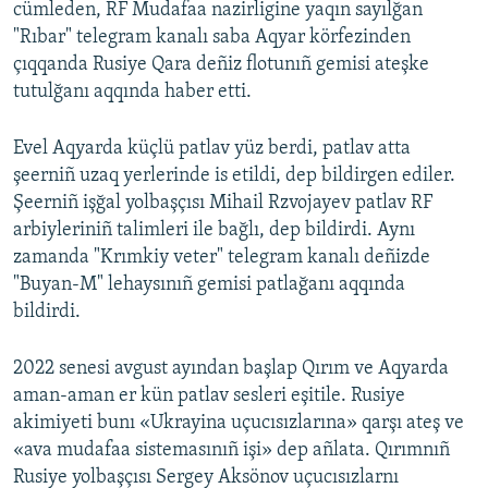
cümleden, RF Mudafaa nazirligine yaqın sayılğan
"Rıbar" telegram kanalı saba Aqyar körfezinden
çıqqanda Rusiye Qara deñiz flotunıñ gemisi ateşke
tutulğanı aqqında haber etti.
Evel Aqyarda küçlü patlav yüz berdi, patlav atta
şeerniñ uzaq yerlerinde is etildi, dep bildirgen ediler.
Şeerniñ işğal yolbaşçısı Mihail Rzvojayev patlav RF
arbiyleriniñ talimleri ile bağlı, dep bildirdi. Aynı
zamanda "Krımkiy veter" telegram kanalı deñizde
"Buyan-M" lehaysınıñ gemisi patlağanı aqqında
bildirdi.
2022 senesi avgust ayından başlap Qırım ve Aqyarda
aman-aman er kün patlav sesleri eşitile. Rusiye
akimiyeti bunı «Ukrayina uçucısızlarına» qarşı ateş ve
«ava mudafaa sistemasınıñ işi» dep añlata. Qırımnıñ
Rusiye yolbaşçısı Sergey Aksönov uçucısızlarnı