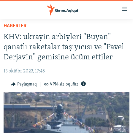
Link
açıqlığı
Esas
HABERLER
mündericege
HABERLER
KHV: ukrayin arbiyleri "Buyan"
qaytmaq
SİYASET
Baş
qanatlı raketalar taşıyıcısı ve "Pavel
İQTİSADİYAT
navigatsiyağa
Derjavin" gemisine ücüm ettiler
qaytmaq
CEMİYET
Qıdıruvğa
13 oktâbr 2023, 17:45
MEDENİYET
qaytmaq
Paylaşmaq
VPN-siz oquñız
İNSAN AQLARI
VİDEO
SÜRET
BLOGLAR
FİKİR