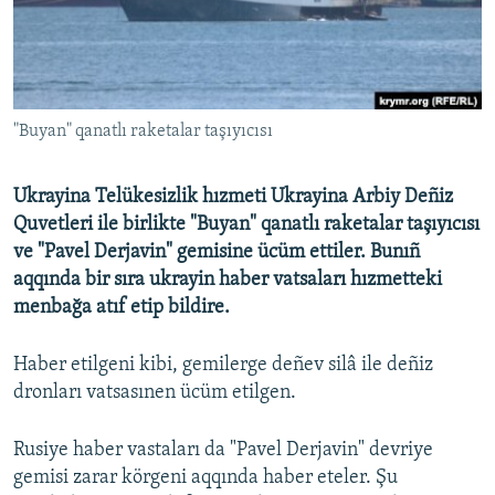
Русский
Українською
"Buyan" qanatlı raketalar taşıyıcısı
QOŞULIÑIZ!
Ukrayina Telükesizlik hızmeti Ukrayina Arbiy Deñiz
Quvetleri ile birlikte "Buyan" qanatlı raketalar taşıyıcısı
RFE/RS bütün saytları
ve "Pavel Derjavin" gemisine ücüm ettiler. Bunıñ
aqqında bir sıra ukrayin haber vatsaları hızmetteki
menbağa atıf etip bildire.
Haber etilgeni kibi, gemilerge deñev silâ ile deñiz
dronları vatsasınen ücüm etilgen.
Rusiye haber vastaları da "Pavel Derjavin" devriye
gemisi zarar körgeni aqqında haber eteler. Şu