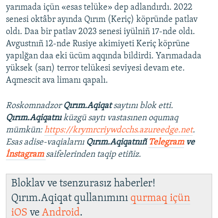
yarımada içün «esas telüke» dep adlandırdı. 2022
senesi oktâbr ayında Qırım (Keriç) köpründe patlav
oldı. Daa bir patlav 2023 senesi iyülniñ 17-nde oldı.
Avgustnıñ 12-nde Rusiye akimiyeti Keriç köprüne
yapılğan daa eki ücüm aqqında bildirdi. Yarımadada
yüksek (sarı) terror telükesi seviyesi devam ete.
Aqmescit ava limanı qapalı.
Roskomnadzor
Qırım.Aqiqat
saytını blok etti.
Qırım.Aqiqatnı
küzgü saytı vastasınen oqumaq
mümkün:
https://krymrcriywdcchs.azureedge.net
.
Esas adise-vaqialarnı
Qırım.Aqiqatnıñ
Telegram
ve
İnstagram
saifelerinden taqip etiñiz.
Bloklav ve tsenzurasız haberler!
Qırım.Aqiqat qullanımını
qurmaq içün
iOS
ve
Android
.