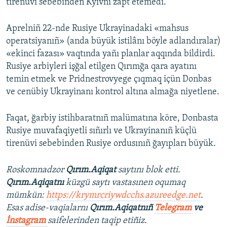
tirenüvi sebebinden Kyivni zapt etemedi.
Aprelniñ 22-nde Rusiye Ukrayinadaki «mahsus
operatsiyanıñ» (anda büyük istilânı böyle adlandıralar)
«ekinci fazası» vaqtında yañı planlar aqqında bildirdi.
Rusiye arbiyleri işğal etilgen Qırımğa qara ayatını
temin etmek ve Pridnestrovyege çıqmaq içün Donbas
ve cenübiy Ukrayinanı kontrol altına almağa niyetlene.
Faqat, ğarbiy istihbaratnıñ malümatına köre, Donbasta
Rusiye muvafaqiyetli sıñırlı ve Ukrayinanıñ küçlü
tirenüvi sebebinden Rusiye ordusınıñ ğayıpları büyük.
Roskomnadzor
Qırım.Aqiqat
saytını blok etti.
Qırım.Aqiqatnı
küzgü saytı vastasınen oqumaq
mümkün:
https://krymrcriywdcchs.azureedge.net
.
Esas adise-vaqialarnı
Qırım.Aqiqatnıñ
Telegram
ve
İnstagram
saifelerinden taqip etiñiz.