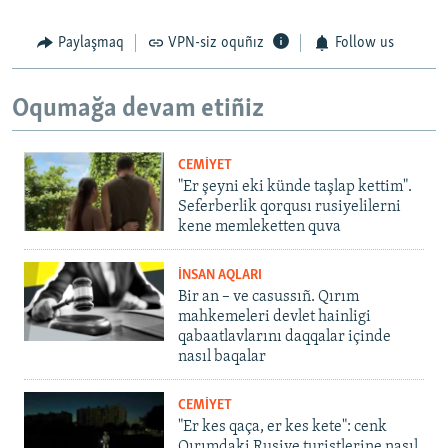
Paylaşmaq
VPN-siz oquñız
Follow us
Oqumağa devam etiñiz
CEMİYET
"Er şeyni eki künde taşlap kettim".
Seferberlik qorqusı rusiyelilerni
kene memleketten quva
İNSAN AQLARI
Bir an – ve casussıñ. Qırım
mahkemeleri devlet hainligi
qabaatlavlarını daqqalar içinde
nasıl baqalar
CEMİYET
"Er kes qaça, er kes kete": cenk
Qırımdaki Rusiye turistlerine nasıl