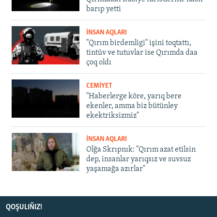
barıp yetti
İNSAN AQLARI
"Qırım birdemligi" işini toqtattı,
tintüv ve tutuvlar ise Qırımda daa
çoq oldı
CEMİYET
"Haberlerge köre, yarıq bere
ekenler, amma biz bütünley
ekektriksizmiz"
İNSAN AQLARI
Olğa Skrıpnık: "Qırım azat etilsin
dep, insanlar yarıqsız ve suvsuz
yaşamağa azırlar"
QOŞULIÑIZ!