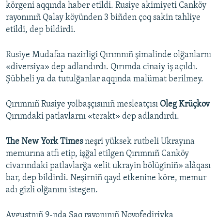
körgeni aqqında haber etildi. Rusiye akimiyeti Canköy
rayonınıñ Qalay köyünden 3 biñden çoq sakin tahliye
etildi, dep bildirdi.
Rusiye Mudafaa nazirligi Qırımnıñ şimalinde olğanlarnı
«diversiya» dep adlandırdı. Qırımda cinaiy iş açıldı.
Şübheli ya da tutulğanlar aqqında malümat berilmey.
Qırımnıñ Rusiye yolbaşçısınıñ mesleatçısı
Oleg Krüçkov
Qırımdaki patlavlarnı «terakt» dep adlandırdı.
The New York Times
neşri yüksek rutbeli Ukrayına
memurına atfı etip, işğal etilgen Qırımnıñ Canköy
civarındaki patlavlarğa «elit ukrayin bölüginiñ» alâqası
bar, dep bildirdi. Neşirniñ qayd etkenine köre, memur
adı gizli olğanını istegen.
Avgustnıñ 9-nda Saq rayonınıñ Novofedirivka