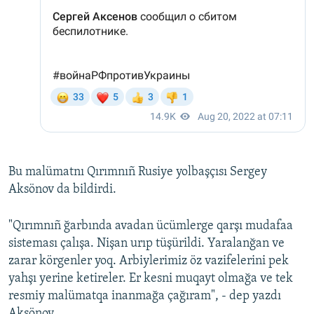
Bu malümatnı Qırımnıñ Rusiye yolbaşçısı Sergey
Aksönov da bildirdi.
"Qırımnıñ ğarbında avadan ücümlerge qarşı mudafaa
sisteması çalışa. Nişan urıp tüşürildi. Yaralanğan ve
zarar körgenler yoq. Arbiylerimiz öz vazifelerini pek
yahşı yerine ketireler. Er kesni muqayt olmağa ve tek
resmiy malümatqa inanmağa çağıram", - dep yazdı
Aksönov.