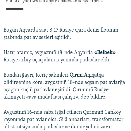
Bugün Aqyarda saat 8:17 Rusiye Qara deñiz flotunıñ
ştabında patlav sesleri eşitildi.
Hatırlatamız, avgustnıñ 18-nde Aqyarda
«Belbek»
Rusiye arbiy uçaq alanı rayonında patlavlar oldı.
Bundan ğayrı, Keriç sakinleri
Qırım.Aqiqatqa
bildirgenine köre, avgustnıñ 18-nde aqşam patlavlarğa
oşağan küçlü patlavlar eşitildi. Qırımnıñ Rusiye
akimiyeti «ava mudafaası çalıştı», dep bildire.
Avgustnıñ 16-nda saba işğal etilgen Qırımnıñ Canköy
rayonında patlavlar oldı. Silâ anbarları, transformator
alt stantsiyasında patlavlar ve demir yolnıñ zarar