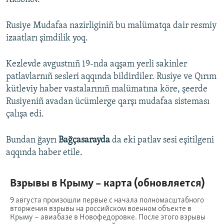
Rusiye Mudafaa nazirliginiñ bu malümatqa dair resmiy
izaatları şimdilik yoq.
Kezlevde avgustnıñ 19-nda aqşam yerli sakinler
patlavlarnıñ sesleri aqqında bildirdiler. Rusiye ve Qırım
kütleviy haber vastalarınıñ malümatına köre, şeerde
Rusiyeniñ avadan ücümlerge qarşı mudafaa sisteması
çalışa edi.
Bundan ğayrı
Bağçasarayda
da eki patlav sesi eşitilgeni
aqqında haber etile.