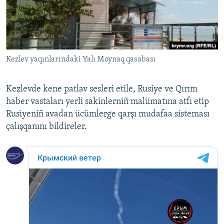
Русский
Українською
Kezlev yaqınlarındaki Yalı Moynaq qasabası
QOŞULIÑIZ!
Kezlevde kene patlav sesleri etile, Rusiye ve Qırım
haber vastaları yerli sakinlerniñ malümatına atfı etip
RFE/RS bütün saytları
Rusiyeniñ avadan ücümlerge qarşı mudafaa sisteması
çalışqanını bildireler.