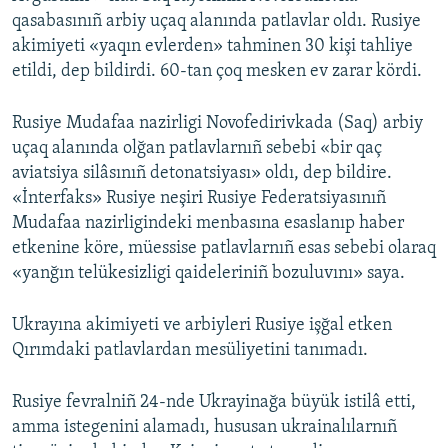
qasabasınıñ arbiy uçaq alanında patlavlar oldı. Rusiye
akimiyeti «yaqın evlerden» tahminen 30 kişi tahliye
etildi, dep bildirdi. 60-tan çoq mesken ev zarar kördi.
Rusiye Mudafaa nazirligi Novofedirivkada (Saq) arbiy
uçaq alanında olğan patlavlarnıñ sebebi «bir qaç
aviatsiya silâsınıñ detonatsiyası» oldı, dep bildire.
«İnterfaks» Rusiye neşiri Rusiye Federatsiyasınıñ
Mudafaa nazirligindeki menbasına esaslanıp haber
etkenine köre, müessise patlavlarnıñ esas sebebi olaraq
«yanğın telükesizligi qaideleriniñ bozuluvını» saya.
Ukrayına akimiyeti ve arbiyleri Rusiye işğal etken
Qırımdaki patlavlardan mesüliyetini tanımadı.
Rusiye fevralniñ 24-nde Ukrayinağa büyük istilâ etti,
amma istegenini alamadı, hususan ukrainalılarnıñ