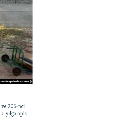
 ve 205-nci
5 yılğa apis