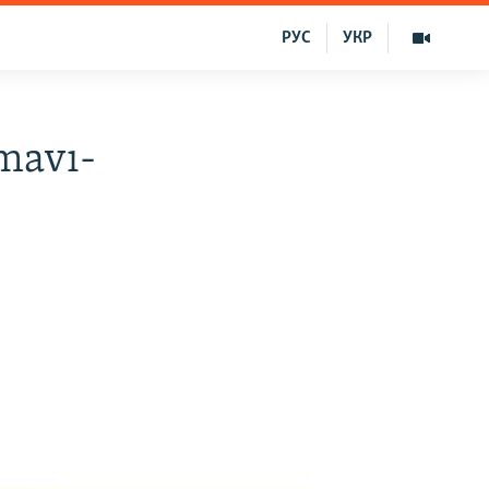
РУС
УКР
mavı-