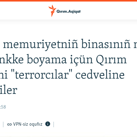
 memuriyetniñ binasınıñ 
enkke boyama içün Qırım
ni "terrorcılar" cedveline
iler
:58
VPN-siz oquñız