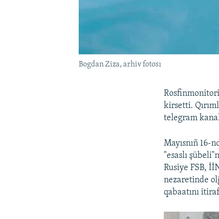
Bogdan Ziza, arhiv fotosı
Rosfinmonitor
kirsetti. Qırı
telegram kanalı
Mayısnıñ 16-nd
"esaslı şübeli"
Rusiye FSB, İİN
nezaretinde ol
qabaatını itira