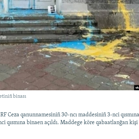
tiniñ binası
ı RF Ceza qanunnamesiniñ 30-ncı maddesiniñ 3-nci qısmına
ci qısmına binaen açıldı. Maddege köre qabaatlanğan kişi 1