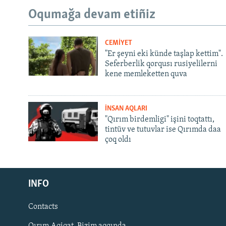
Oqumağa devam etiñiz
CEMİYET
"Er şeyni eki künde taşlap kettim".
Seferberlik qorqusı rusiyelilerni
kene memleketten quva
İNSAN AQLARI
"Qırım birdemligi" işini toqtattı,
tintüv ve tutuvlar ise Qırımda daa
çoq oldı
Русский
Українською
INFO
Contacts
QOŞULIÑIZ!