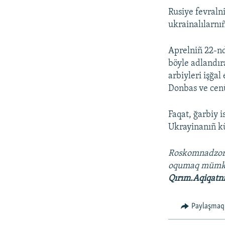
Rusiye fevraln
ukrainalılarnı
Aprelniñ 22-nd
böyle adlandır
arbiyleri işğa
Donbas ve cenü
Faqat, ğarbiy 
Ukrayinanıñ kü
Roskomnadzo
oqumaq müm
Qırım.Aqiqatn
Paylaşmaq