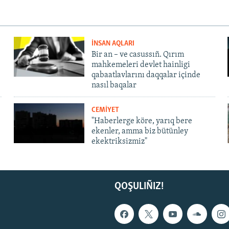
İNSAN AQLARI
Bir an – ve casussıñ. Qırım
mahkemeleri devlet hainligi
qabaatlavlarını daqqalar içinde
nasıl baqalar
CEMİYET
"Haberlerge köre, yarıq bere
ekenler, amma biz bütünley
ekektriksizmiz"
QOŞULIÑIZ!