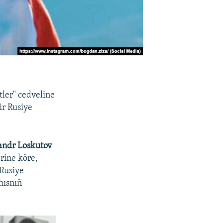
tler" cedveline
ir Rusiye
andr Loskutov
erine köre,
 Rusiye
hısnıñ