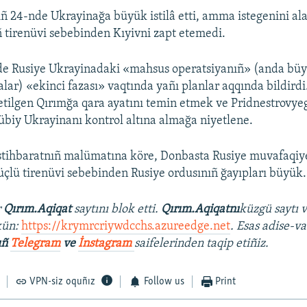
iñ 24-nde Ukrayinağa büyük istilâ etti, amma istegenini a
ñ tirenüvi sebebinden Kıyivni zapt etemedi.
e Rusiye Ukrayinadaki «mahsus operatsiyanıñ» (anda büyü
alar) «ekinci fazası» vaqtında yañı planlar aqqında bildirdi
l etilgen Qırımğa qara ayatını temin etmek ve Pridnestrovy
biy Ukrayinanı kontrol altına almağa niyetlene.
istihbaratnıñ malümatına köre, Donbasta Rusiye muvafaqiyetl
çlü tirenüvi sebebinden Rusiye ordusınıñ ğayıpları büyük.
r
Qırım.Aqiqat
saytını blok etti.
Qırım.Aqiqatnı
küzgü saytı 
kün:
https://krymrcriywdcchs.azureedge.net
. Esas adise-va
ıñ
Telegram
ve
İnstagram
saifelerinden taqip etiñiz.
VPN-siz oquñız
Follow us
Print