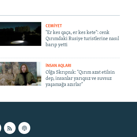
CEMİYET
"Er kes qaça, er kes kete": cenk
Qırımdaki Rusiye turistlerine nasıl
barıp yetti
İNSAN AQLARI
Olğa Skrıpnık: "Qırım azat etilsin
dep, insanlar yarıqsız ve suvsuz
yaşamağa azırlar"