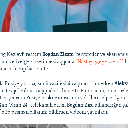
ing Kezlevli ressam
Bogdan Zizanı
"terrorcılar ve ekstremis
mlınıñ cedvelge kirsetilmesi aqqında
"Nastoyaşçeye vremâ"
b
na atfı etip haber ete.
a Rusiye yolbaşçısınıñ vazifesini vaqtınca icra etken
Aleks
niñ tevqif etilmesi aqqında haber etti. Bunıñ içün, onıñ sözl
 ve şeerniñ Rusiye prokuraturasınıñ vekilleri celp etilgen.
ğan "Krım 24" telekanalı özüni
Bogdan Ziza
adlandırğan şa
f etip peşman olğanını bildirgen videonı yayınladı.