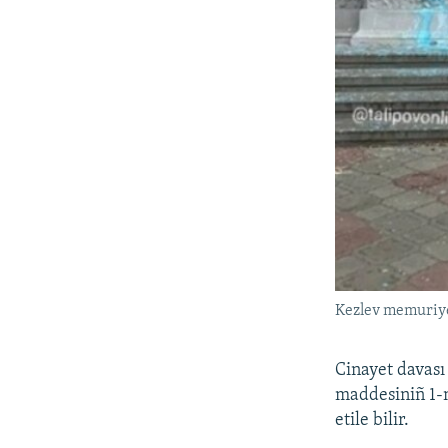
Kezlev memuriye
Cinayet davas
maddesiniñ 1-n
etile bilir.