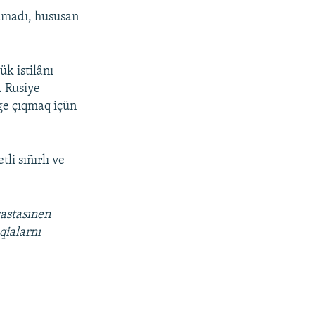
lamadı, hususan
k istilânı
. Rusiye
ege çıqmaq içün
i sıñırlı ve
vastasınen
qialarnı