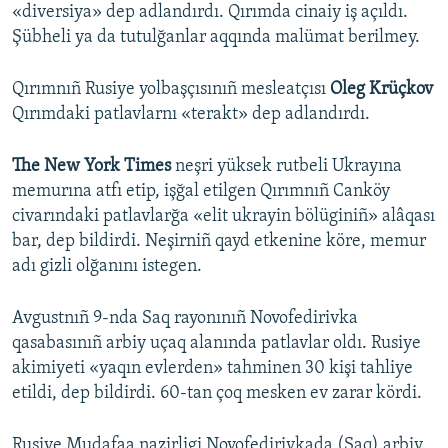
«diversiya» dep adlandırdı. Qırımda cinaiy iş açıldı.
Şübheli ya da tutulğanlar aqqında malümat berilmey.
Qırımnıñ Rusiye yolbaşçısınıñ mesleatçısı
Oleg Krüçkov
Qırımdaki patlavlarnı «terakt» dep adlandırdı.
The New York Times
neşri yüksek rutbeli Ukrayına
memurına atfı etip, işğal etilgen Qırımnıñ Canköy
civarındaki patlavlarğa «elit ukrayin bölüginiñ» alâqası
bar, dep bildirdi. Neşirniñ qayd etkenine köre, memur
adı gizli olğanını istegen.
Avgustnıñ 9-nda Saq rayonınıñ Novofedirivka
qasabasınıñ arbiy uçaq alanında patlavlar oldı. Rusiye
akimiyeti «yaqın evlerden» tahminen 30 kişi tahliye
etildi, dep bildirdi. 60-tan çoq mesken ev zarar kördi.
Rusiye Mudafaa nazirligi Novofedirivkada (Saq) arbiy