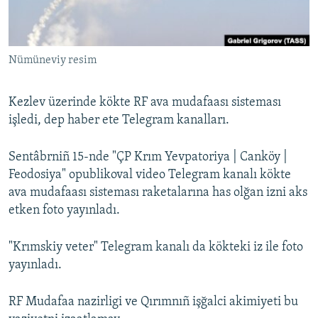
Русский
Українською
Nümüneviy resim
QOŞULIÑIZ!
Kezlev üzerinde kökte RF ava mudafaası sisteması
işledi, dep haber ete Telegram kanalları.
RFE/RS bütün saytları
Sentâbrniñ 15-nde "ÇP Krım Yevpatoriya | Canköy |
Feodosiya" opublikoval video Telegram kanalı kökte
ava mudafaası sisteması raketalarına has olğan izni aks
etken foto yayınladı.
"Krımskiy veter" Telegram kanalı da kökteki iz ile foto
yayınladı.
RF Mudafaa nazirligi ve Qırımnıñ işğalci akimiyeti bu