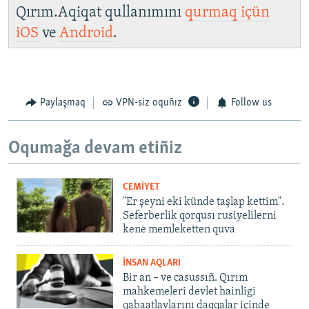
Qırım.Aqiqat qullanımını
qurmaq içün
iOS
ve
Android
.
Paylaşmaq
VPN-siz oquñız
Follow us
Oqumağa devam etiñiz
CEMİYET
"Er şeyni eki künde taşlap kettim".
Seferberlik qorqusı rusiyelilerni
kene memleketten quva
İNSAN AQLARI
Bir an – ve casussıñ. Qırım
mahkemeleri devlet hainligi
qabaatlavlarını daqqalar içinde