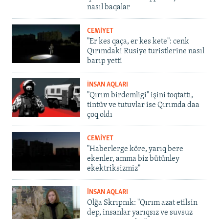
nasıl baqalar
CEMİYET
"Er kes qaça, er kes kete": cenk
Qırımdaki Rusiye turistlerine nasıl
barıp yetti
İNSAN AQLARI
"Qırım birdemligi" işini toqtattı,
tintüv ve tutuvlar ise Qırımda daa
çoq oldı
CEMİYET
"Haberlerge köre, yarıq bere
ekenler, amma biz bütünley
ekektriksizmiz"
İNSAN AQLARI
Olğa Skrıpnık: "Qırım azat etilsin
dep, insanlar yarıqsız ve suvsuz