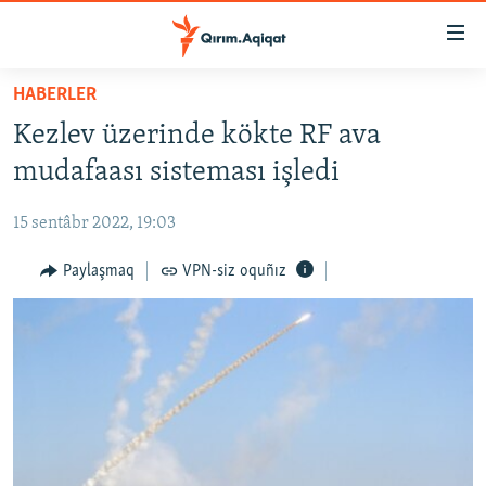
Link
açıqlığı
Esas
HABERLER
mündericege
HABERLER
Kezlev üzerinde kökte RF ava
qaytmaq
SİYASET
Baş
mudafaası sisteması işledi
İQTİSADİYAT
navigatsiyağa
qaytmaq
15 sentâbr 2022, 19:03
CEMİYET
Qıdıruvğa
MEDENİYET
Paylaşmaq
VPN-siz oquñız
qaytmaq
İNSAN AQLARI
VİDEO
SÜRET
BLOGLAR
FİKİR