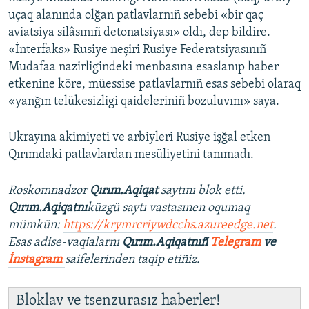
uçaq alanında olğan patlavlarnıñ sebebi «bir qaç
aviatsiya silâsınıñ detonatsiyası» oldı, dep bildire.
«İnterfaks» Rusiye neşiri Rusiye Federatsiyasınıñ
Mudafaa nazirligindeki menbasına esaslanıp haber
etkenine köre, müessise patlavlarnıñ esas sebebi olaraq
«yanğın telükesizligi qaideleriniñ bozuluvını» saya.
Ukrayına akimiyeti ve arbiyleri Rusiye işğal etken
Qırımdaki patlavlardan mesüliyetini tanımadı.
Roskomnadzor
Qırım.Aqiqat
saytını blok etti.
Qırım.Aqiqatnı
küzgü saytı vastasınen oqumaq
mümkün:
https://krymrcriywdcchs.azureedge.net
.
Esas adise-vaqialarnı
Qırım.Aqiqatnıñ
Telegram
ve
İnstagram
saifelerinden taqip etiñiz.
Bloklav ve tsenzurasız haberler!