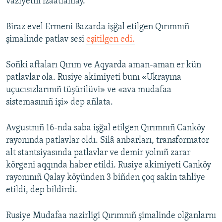
vaziyetni izaatlamay.
Biraz evel Ermeni Bazarda işğal etilgen Qırımnıñ
şimalinde patlav sesi
eşitilgen edi.
Soñki aftaları Qırım ve Aqyarda aman-aman er kün
patlavlar ola. Rusiye akimiyeti bunı «Ukrayına
uçucısızlarınıñ tüşürilüvi» ve «ava mudafaa
sistemasınıñ işi» dep añlata.
Avgustnıñ 16-nda saba işğal etilgen Qırımnıñ Canköy
rayonında patlavlar oldı. Silâ anbarları, transformator
alt stantsiyasında patlavlar ve demir yolnıñ zarar
körgeni aqqında haber etildi. Rusiye akimiyeti Canköy
rayonınıñ Qalay köyünden 3 biñden çoq sakin tahliye
etildi, dep bildirdi.
Rusiye Mudafaa nazirligi Qırımnıñ şimalinde olğanlarnı