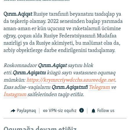
Qırım.Aqiqat
Rusiye tarafınıñ beyanatını tasdıqlap ya
da teşkerip olamay. 2022 senesinden başlap yarımada
aman-aman er kün uçucısız ve raketalarnıñ ücümine
oğray, çoqusı alda Rusiye Federatsiyasınıñ Mudafaa
nazirligi ya da Rusiye akimiyeti, bu malümat olsa da,
arbiy obyektlerge darbe endirilgenini tasdıqlamay.
Roskomnadzor
Qırım.Aqiqat
saytını blok
etti.
Qırım.Aqiqatnı
küzgü saytı vastasınen oqumaq
mümkün:
https://krymrcriywdcchs.azureedge.net
.
Esas adise-vaqialarnı
Qırım.Aqiqatnıñ
Telegram
ve
İnstagram
saifelerinden taqip etiñiz.
Paylaşmaq
VPN-siz oquñız
Follow us