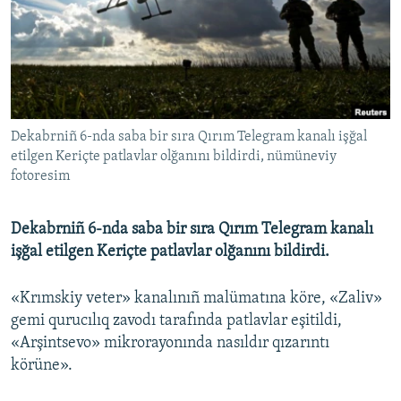
Русский
Українською
QOŞULIÑIZ!
Dekabrniñ 6-nda saba bir sıra Qırım Telegram kanalı işğal
etilgen Keriçte patlavlar olğanını bildirdi, nümüneviy
fotoresim
RFE/RS bütün saytları
Dekabrniñ 6-nda saba bir sıra Qırım Telegram kanalı
işğal etilgen Keriçte patlavlar olğanını bildirdi.
«Krımskiy veter» kanalınıñ malümatına köre, «Zaliv»
gemi qurucılıq zavodı tarafında patlavlar eşitildi,
«Arşintsevo» mikrorayonında nasıldır qızarıntı
körüne».