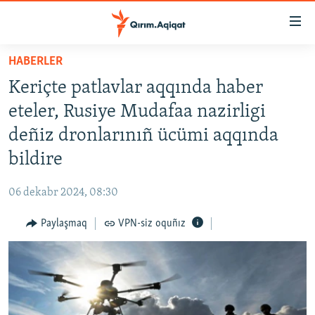
Link
açıqlığı
Esas
HABERLER
mündericege
HABERLER
Keriçte patlavlar aqqında haber
qaytmaq
SİYASET
Baş
eteler, Rusiye Mudafaa nazirligi
İQTİSADİYAT
navigatsiyağa
deñiz dronlarınıñ ücümi aqqında
qaytmaq
CEMİYET
bildire
Qıdıruvğa
MEDENİYET
qaytmaq
06 dekabr 2024, 08:30
İNSAN AQLARI
Paylaşmaq
VPN-siz oquñız
VİDEO
SÜRET
BLOGLAR
FİKİR