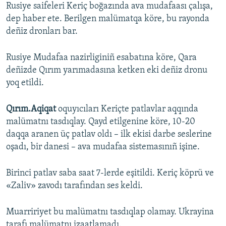
Rusiye saifeleri Keriç boğazında ava mudafaası çalışa,
dep haber ete. Berilgen malümatqa köre, bu rayonda
deñiz dronları bar.
Rusiye Mudafaa nazirliginiñ esabatına köre, Qara
deñizde Qırım yarımadasına ketken eki deñiz dronu
yoq etildi.
Qırım.Aqiqat
oquyıcıları Keriçte patlavlar aqqında
malümatnı tasdıqlay. Qayd etilgenine köre, 10-20
daqqa aranen üç patlav oldı – ilk ekisi darbe seslerine
oşadı, bir danesi – ava mudafaa sistemasınıñ işine.
Birinci patlav saba saat 7-lerde eşitildi. Keriç köprü ve
«Zaliv» zavodı tarafından ses keldi.
Muarririyet bu malümatnı tasdıqlap olamay. Ukrayina
tarafı malümatnı izaatlamadı.