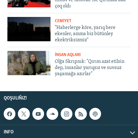
tintüv ve tutuvlar ise Qırımda daa
çoq oldı
CEMİYET
"Haberlerge köre, yarıq bere
ekenler, amma biz bütünley
ekektriksizmiz"
İNSAN AQLARI
Olğa Skrıpnık: "Qırım azat etilsin
dep, insanlar yarıqsız ve suvsuz
yaşamağa azırlar"
QOŞULIÑIZ!
INFO