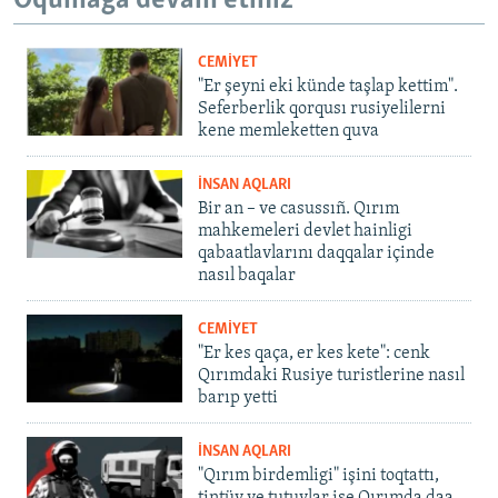
Oqumağa devam etiñiz
CEMİYET
"Er şeyni eki künde taşlap kettim".
Seferberlik qorqusı rusiyelilerni
kene memleketten quva
İNSAN AQLARI
Bir an – ve casussıñ. Qırım
mahkemeleri devlet hainligi
qabaatlavlarını daqqalar içinde
nasıl baqalar
CEMİYET
"Er kes qaça, er kes kete": cenk
Qırımdaki Rusiye turistlerine nasıl
barıp yetti
İNSAN AQLARI
"Qırım birdemligi" işini toqtattı,