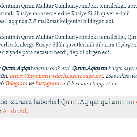
dentiniñ Qırım Muhtar Cumhuriyetindeki temsilciligi, apr
Qırımda Rusiye mahkemelerine Rusiye Silâlı quvetleriniñ
yası" aqqında 737 malümat kelgenini bildirgen edi.
dentiniñ Qırım Muhtar Cumhuriyetindeki temsilciligi, Qır
li sakinlerge Rusiye Silâlı quvetleriniñ itibarını tüşürgen
en ziyade para cezasını berdi, dep bildirgen edi.
r
Qırım.Aqiqat
saytını blok etti.
Qırım.Aqiqatnı
küzgü saytı 
kün:
https://krymrcriywdcchs.azureedge.net
. Esas adise-va
ıñ
Telegram
ve
İnstagram
saifelerinden taqip etiñiz.
 tsenzurasız haberler! Qırım.Aqiqat qullanımını
e
Android
.