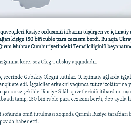
 quvetçileri Rusiye ordusınıñ itibarını tüşürgen ve içtimai
lağan kişige 150 biñ ruble para cezasını berdi. Bu aqta Ukra
Qırım Muhtar Cumhuriyetindeki Temsilciliginiñ beyanatınd
zğanına köre, söz Oleg Gubskiy aqqındadır.
iç şeerinde Gubskiy Olegni tuttılar. O, içtimaiy ağlarda işğa
qit ete edi. İşğalciler erkekni vaqtınca tutuv izolâtorına y
 qanunsız şekilde "Rusiye Silâlı quvetleriniñ itibardan tüş
baatlı tanıp, 150 biñ ruble para cezasını berdi, dep aytıla 
 soñunda onıñ tutulması aqqında Qırımlı Rusiye tarafdarı 
pov da haber etti.