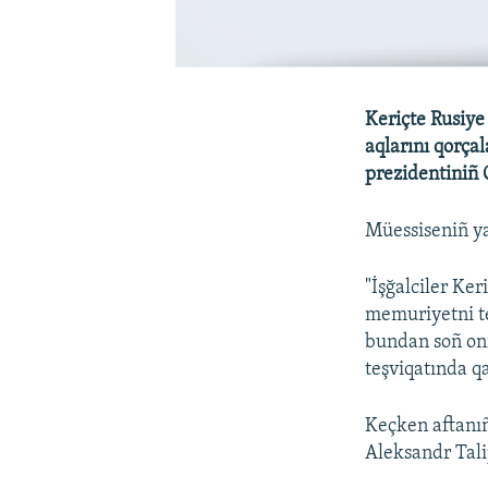
Keriçte Rusiye
aqlarını qorça
prezidentiniñ 
Müessiseniñ ya
"İşğalciler Ker
memuriyetni ten
bundan soñ onı
teşviqatında qa
Keçken aftanıñ
Aleksandr Tali