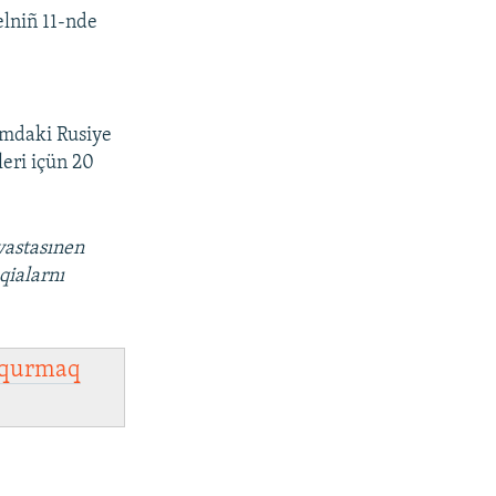
elniñ 11-nde
ımdaki Rusiye
leri içün 20
vastasınen
qialarnı
qurmaq