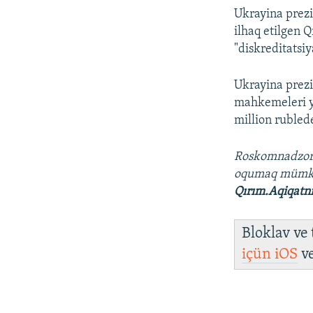
Ukrayina prezi
ilhaq etilgen 
"diskreditatsi
Ukrayina prezi
mahkemeleri yer
million rubled
Roskomnadzo
oqumaq müm
Qırım.Aqiqatn
Bloklav ve
içün
iOS
v