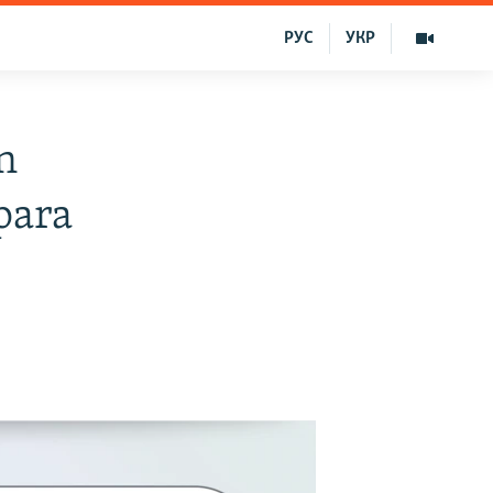
РУС
УКР
n
para