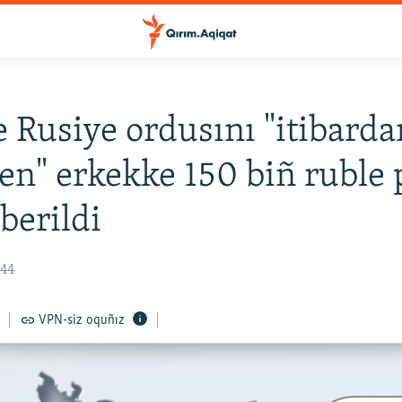
e Rusiye ordusını "itibarda
en" erkekke 150 biñ ruble 
 berildi
:44
VPN-siz oquñız