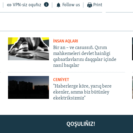
VPN-siz oquñız
Follow us
Print
İNSAN AQLARI
Bir an – ve casussıñ. Qırım
mahkemeleri devlet hainligi
qabaatlavlarını daqqalar içinde
nasıl baqalar
CEMİYET
"Haberlerge köre, yarıq bere
ekenler, amma biz bütünley
ekektriksizmiz"
QOŞULIÑIZ!