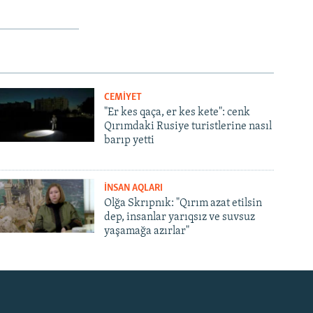
CEMİYET
"Er kes qaça, er kes kete": cenk
Qırımdaki Rusiye turistlerine nasıl
barıp yetti
İNSAN AQLARI
Olğa Skrıpnık: "Qırım azat etilsin
dep, insanlar yarıqsız ve suvsuz
yaşamağa azırlar"