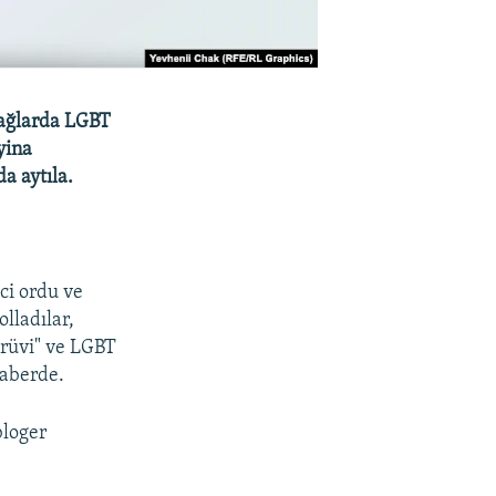
y ağlarda LGBT
yina
a aytıla.
lci ordu ve
olladılar,
ürüvi" ve LGBT
haberde.
bloger