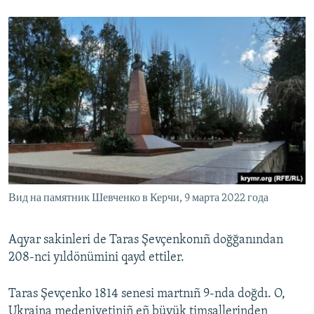
Вид на памятник Шевченко в Керчи, 9 марта 2022 года
Aqyar sakinleri de Taras Şevçenkonıñ doğğanından
208-nci yıldönümini qayd ettiler.
Taras Şevçenko 1814 senesi martnıñ 9-nda doğdı. O,
Ukraina medeniyetiniñ eñ büyük timsallerinden