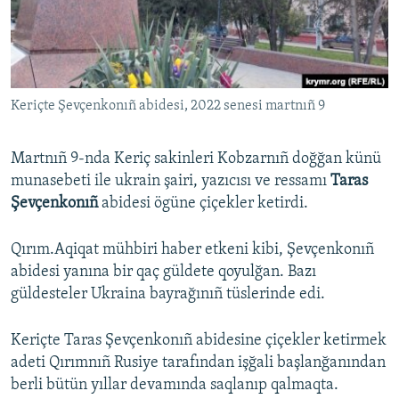
Русский
Українською
Keriçte Şevçenkonıñ abidesi, 2022 senesi martnıñ 9
QOŞULIÑIZ!
Martnıñ 9-nda Keriç sakinleri Kobzarnıñ doğğan künü
munasebeti ile ukrain şairi, yazıcısı ve ressamı
Taras
RFE/RS bütün saytları
Şevçenkonıñ
abidesi ögüne çiçekler ketirdi.
Qırım.Aqiqat mühbiri haber etkeni kibi, Şevçenkonıñ
abidesi yanına bir qaç güldete qoyulğan. Bazı
güldesteler Ukraina bayrağınıñ tüslerinde edi.
Keriçte Taras Şevçenkonıñ abidesine çiçekler ketirmek
adeti Qırımnıñ Rusiye tarafından işğali başlanğanından
berli bütün yıllar devamında saqlanıp qalmaqta.