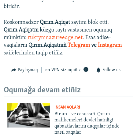
biridir.
Roskomnadzor
Qırım.Aqiqat
saytını blok etti.
Qırım.Aqiqatnı
küzgü saytı vastasınen oqumaq
mümkün:
rukrymr.azureedge.net
. Esas adise-
vaqialarnı
Qırım.Aqiqatnıñ
Telegram
ve
İnstagram
saifelerinden taqip etiñiz.
Paylaşmaq
VPN-siz oquñız
Follow us
Oqumağa devam etiñiz
İNSAN AQLARI
Bir an – ve casussıñ. Qırım
mahkemeleri devlet hainligi
qabaatlavlarını daqqalar içinde
nasıl baqalar