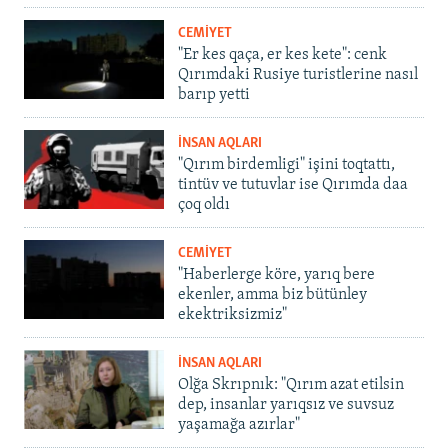
CEMİYET
"Er kes qaça, er kes kete": cenk
Qırımdaki Rusiye turistlerine nasıl
barıp yetti
İNSAN AQLARI
"Qırım birdemligi" işini toqtattı,
tintüv ve tutuvlar ise Qırımda daa
çoq oldı
CEMİYET
"Haberlerge köre, yarıq bere
ekenler, amma biz bütünley
ekektriksizmiz"
İNSAN AQLARI
Olğa Skrıpnık: "Qırım azat etilsin
dep, insanlar yarıqsız ve suvsuz
yaşamağa azırlar"