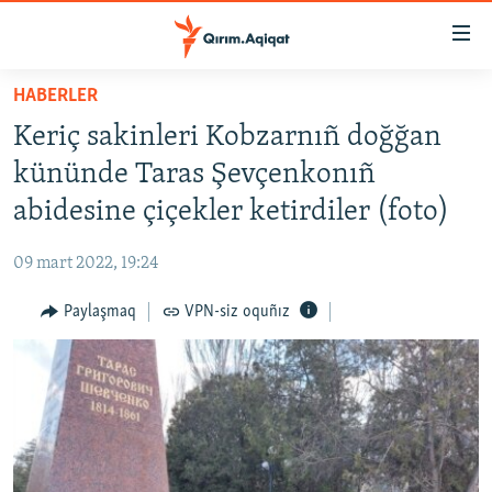
Link
açıqlığı
Esas
HABERLER
mündericege
HABERLER
Keriç sakinleri Kobzarnıñ doğğan
qaytmaq
SİYASET
Baş
kününde Taras Şevçenkonıñ
İQTİSADİYAT
navigatsiyağa
abidesine çiçekler ketirdiler (foto)
qaytmaq
CEMİYET
Qıdıruvğa
09 mart 2022, 19:24
MEDENİYET
qaytmaq
Paylaşmaq
VPN-siz oquñız
İNSAN AQLARI
VİDEO
SÜRET
BLOGLAR
FİKİR