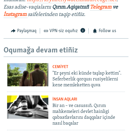
Esas adise-vaqialarnı
Qırım.Aqiqatnıñ
Telegram
ve
İnstagram
saifelerinden taqip etiñiz.
Paylaşmaq
VPN-siz oquñız
Follow us
Oqumağa devam etiñiz
CEMİYET
"Er şeyni eki künde taşlap kettim".
Seferberlik qorqusı rusiyelilerni
kene memleketten quva
İNSAN AQLARI
Bir an – ve casussıñ. Qırım
mahkemeleri devlet hainligi
qabaatlavlarını daqqalar içinde
nasıl baqalar