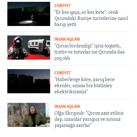
CEMİYET
"Er kes qaça, er kes kete": cenk
Qırımdaki Rusiye turistlerine nasıl
barıp yetti
İNSAN AQLARI
"Qırım birdemligi" işini toqtattı,
tintüv ve tutuvlar ise Qırımda daa
çoq oldı
CEMİYET
"Haberlerge köre, yarıq bere
ekenler, amma biz bütünley
ekektriksizmiz"
İNSAN AQLARI
Olğa Skrıpnık: "Qırım azat etilsin
dep, insanlar yarıqsız ve suvsuz
yaşamağa azırlar"