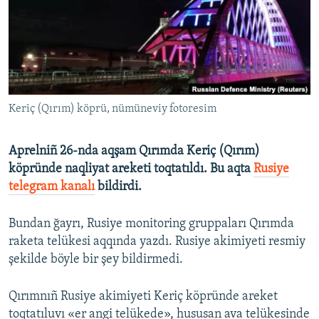
Русский
Українською
QOŞULIÑIZ!
Keriç (Qırım) köprü, nümüneviy fotoresim
Aprelniñ 26-nda aqşam Qırımda Keriç (Qırım)
RFE/RS bütün saytları
köpründe naqliyat areketi toqtatıldı. Bu aqta
Rusiye
telegram kanalı
bildirdi.
Bundan ğayrı, Rusiye monitoring gruppaları Qırımda
raketa telükesi aqqında yazdı. Rusiye akimiyeti resmiy
şekilde böyle bir şey bildirmedi.
Qırımnıñ Rusiye akimiyeti Keriç köpründe areket
toqtatıluvı «er angi telükede», hususan ava telükesinde