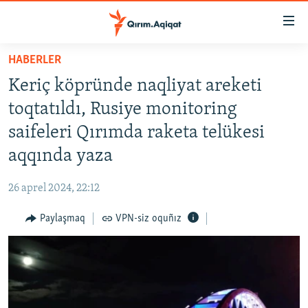
Link
açıqlığı
Esas
HABERLER
mündericege
HABERLER
Keriç köpründe naqliyat areketi
qaytmaq
SİYASET
Baş
toqtatıldı, Rusiye monitoring
İQTİSADİYAT
navigatsiyağa
saifeleri Qırımda raketa telükesi
qaytmaq
CEMİYET
aqqında yaza
Qıdıruvğa
MEDENİYET
qaytmaq
26 aprel 2024, 22:12
İNSAN AQLARI
Paylaşmaq
VPN-siz oquñız
VİDEO
SÜRET
BLOGLAR
FİKİR