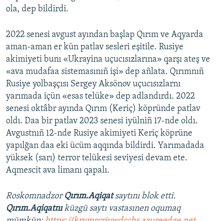
ola, dep bildirdi.
2022 senesi avgust ayından başlap Qırım ve Aqyarda
aman-aman er kün patlav sesleri eşitile. Rusiye
akimiyeti bunı «Ukrayina uçucısızlarına» qarşı ateş ve
«ava mudafaa sistemasınıñ işi» dep añlata. Qırımnıñ
Rusiye yolbaşçısı Sergey Aksönov uçucısızlarnı
yarımada içün «esas telüke» dep adlandırdı. 2022
senesi oktâbr ayında Qırım (Keriç) köpründe patlav
oldı. Daa bir patlav 2023 senesi iyülniñ 17-nde oldı.
Avgustnıñ 12-nde Rusiye akimiyeti Keriç köprüne
yapılğan daa eki ücüm aqqında bildirdi. Yarımadada
yüksek (sarı) terror telükesi seviyesi devam ete.
Aqmescit ava limanı qapalı.
Roskomnadzor
Qırım.Aqiqat
saytını blok etti.
Qırım.Aqiqatnı
küzgü saytı vastasınen oqumaq
mümkün:
https://krymrcriywdcchs.azureedge.net
.