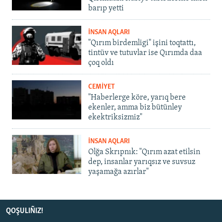
barıp yetti
İNSAN AQLARI
"Qırım birdemligi" işini toqtattı,
tintüv ve tutuvlar ise Qırımda daa
çoq oldı
CEMİYET
"Haberlerge köre, yarıq bere
ekenler, amma biz bütünley
ekektriksizmiz"
İNSAN AQLARI
Olğa Skrıpnık: "Qırım azat etilsin
dep, insanlar yarıqsız ve suvsuz
yaşamağa azırlar"
QOŞULIÑIZ!