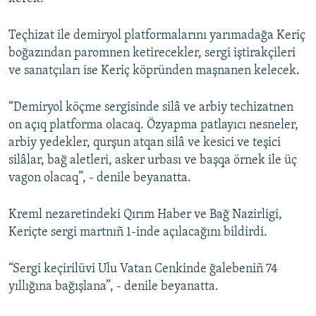
Русский
Teçhizat ile demiryol platformalarını yarımadağa Keriç
Українською
boğazından paromnen ketirecekler, sergi iştirakçileri
ve sanatçıları ise Keriç köpründen maşnanen kelecek.
QOŞULIÑIZ!
“Demiryol köçme sergisinde silâ ve arbiy techizatnen
on açıq platforma olacaq. Özyapma patlayıcı nesneler,
arbiy yedekler, qurşun atqan silâ ve kesici ve teşici
RFE/RS bütün saytları
silâlar, bağ aletleri, asker urbası ve başqa örnek ile üç
vagon olacaq”, - denile beyanatta.
Kreml nezaretindeki Qırım Haber ve Bağ Nazirligi,
Keriçte sergi martnıñ 1-inde açılacağını bildirdi.
“Sergi keçirilüvi Ulu Vatan Cenkinde ğalebeniñ 74
yıllığına bağışlana”, - denile beyanatta.