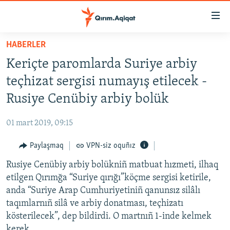
Link
açıqlığı
Esas
HABERLER
mündericege
HABERLER
Keriçte paromlarda Suriye arbiy
qaytmaq
SİYASET
Baş
teçhizat sergisi numayış etilecek -
İQTİSADİYAT
navigatsiyağa
Rusiye Cenübiy arbiy bolük
qaytmaq
CEMİYET
Qıdıruvğa
01 mart 2019, 09:15
MEDENİYET
qaytmaq
Paylaşmaq
VPN-siz oquñız
İNSAN AQLARI
Rusiye Cenübiy arbiy bolükniñ matbuat hızmeti, ilhaq
VİDEO
etilgen Qırımğa “Suriye qırığı”köçme sergisi ketirile,
SÜRET
anda “Suriye Arap Cumhuriyetiniñ qanunsız silâlı
BLOGLAR
taqımlarnıñ silâ ve arbiy donatması, teçhizatı
kösterilecek”, dep bildirdi. O martnıñ 1-inde kelmek
FİKİR
kerek.