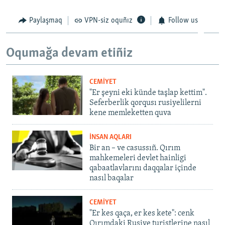
Paylaşmaq
VPN-siz oquñız
Follow us
Oqumağa devam etiñiz
CEMİYET
"Er şeyni eki künde taşlap kettim".
Seferberlik qorqusı rusiyelilerni
kene memleketten quva
İNSAN AQLARI
Bir an – ve casussıñ. Qırım
mahkemeleri devlet hainligi
qabaatlavlarını daqqalar içinde
nasıl baqalar
CEMİYET
"Er kes qaça, er kes kete": cenk
Qırımdaki Rusiye turistlerine nasıl