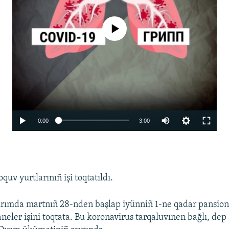
No media source currently available
Auto
0:00
3:00
270p
360p
480p
quv yurtlarınıñ işi toqtatıldı.
1080p
Qırımda martnıñ 28-nden başlap iyünniñ 1-ne qadar pansiona
Auto
270p
360p
480p
aneler işini toqtata. Bu koronavirus tarqaluvınen bağlı, dep 