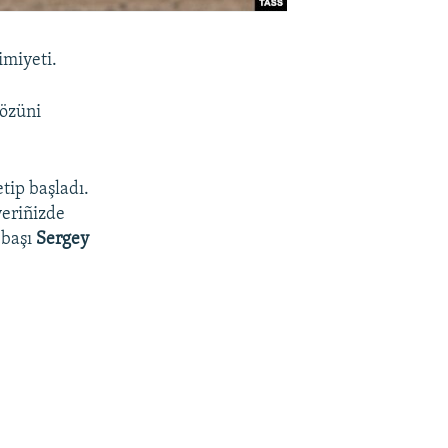
imiyeti.
 özüni
tip başladı.
yeriñizde
 başı
Sergey