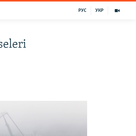
РУС
УКР
seleri