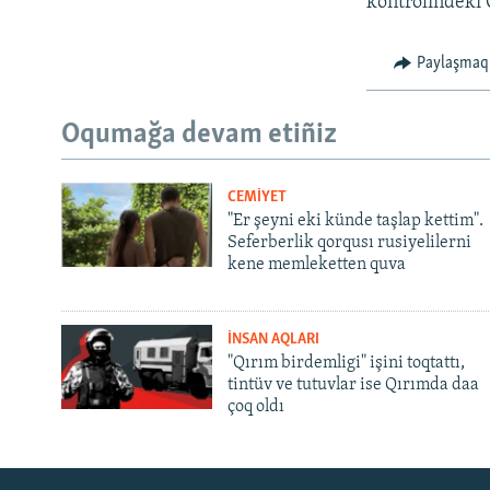
kontrolindeki 
Paylaşmaq
Oqumağa devam etiñiz
CEMİYET
"Er şeyni eki künde taşlap kettim".
Seferberlik qorqusı rusiyelilerni
kene memleketten quva
İNSAN AQLARI
"Qırım birdemligi" işini toqtattı,
tintüv ve tutuvlar ise Qırımda daa
çoq oldı
Русский