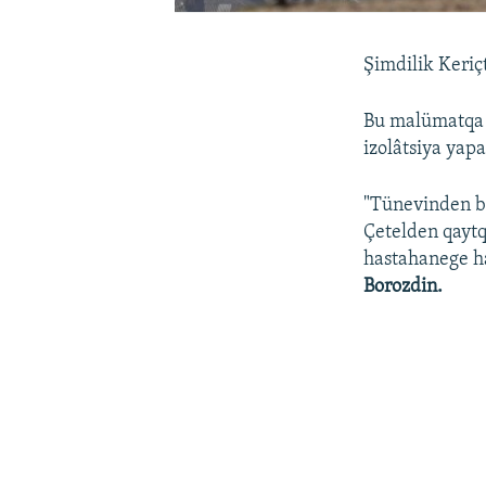
Şimdilik Keriçt
Bu malümatqa k
izolâtsiya yapa
"Tünevinden be
Çetelden qaytq
hastahanege ha
Borozdin.