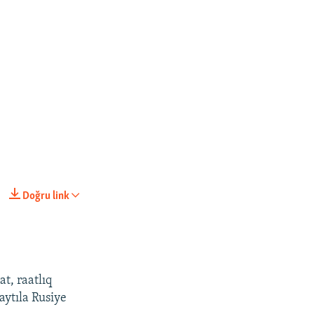
Doğru link
t, raatlıq
aytıla Rusiye