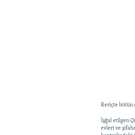
Keriçte bütün o
İşğal etilgen 
evleri ve şifah