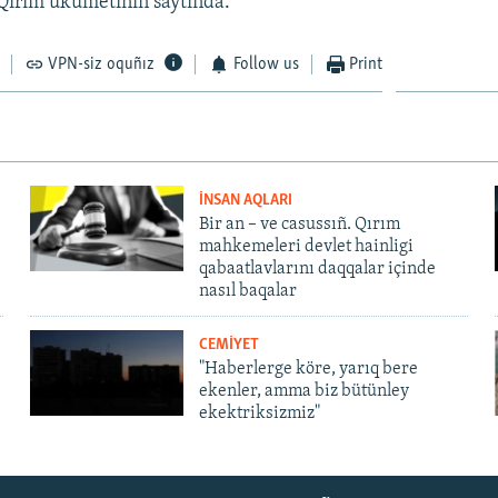
Qırım ükümetiniñ saytında.
1080p
VPN-siz oquñız
Follow us
Print
İNSAN AQLARI
Bir an – ve casussıñ. Qırım
mahkemeleri devlet hainligi
qabaatlavlarını daqqalar içinde
nasıl baqalar
CEMİYET
"Haberlerge köre, yarıq bere
ekenler, amma biz bütünley
ekektriksizmiz"