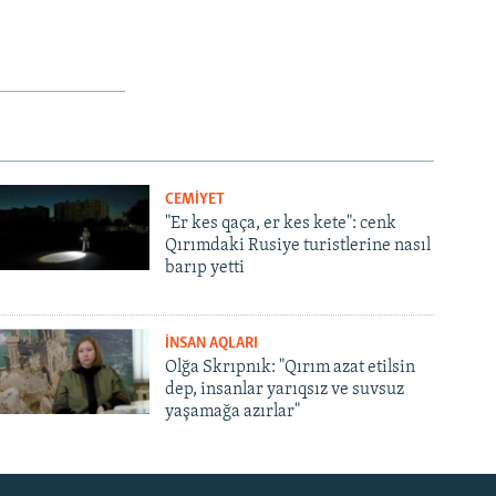
px
px
width
height
CEMİYET
"Er kes qaça, er kes kete": cenk
Qırımdaki Rusiye turistlerine nasıl
barıp yetti
İNSAN AQLARI
Olğa Skrıpnık: "Qırım azat etilsin
dep, insanlar yarıqsız ve suvsuz
yaşamağa azırlar"