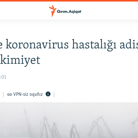
e koronavirus hastalığı adi
akimiyet
:01
VPN-siz oquñız