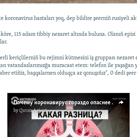
e koronavirus hastaları yoq, dep bildire şeerniñ rusiyeli ak
öre, 115 adam tibbiy nezaret altında buluna. Olanıñ episi
lar.
rli keriçlilerniñ bu rejimni kütmesini iş gruppası nezaret e
an vatandaslarımızğa muracaat etem: telefon ile yaşağan 
ber etiñiz, başqalarnen olduqça az qonuşıñız", 0 dedi şeer
Почему коронавирус гораздо опаснее гриппа (видео)
by
Qırım.Aqiqat