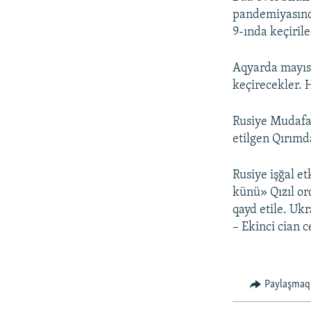
pandemiyasınd
9-ında keçirile
Aqyarda mayıs
keçirecekler. 
Rusiye Mudafa
etilgen Qırımd
Rusiye işğal e
künü» Qızıl or
qayd etile. Uk
– Ekinci cian 
Paylaşmaq