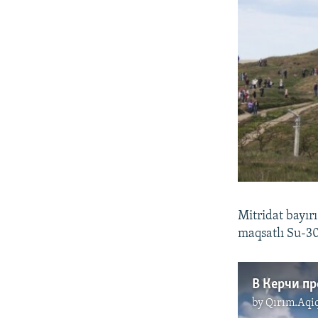
Mitridat bayır
maqsatlı Su-30
by
Qırım.Aqi