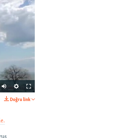
Auto
270p
Doğru link
SHARE
360p
404p
le.
1080p
rus