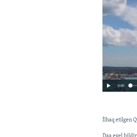
0:00
İlhaq etilgen 
Daa evel bildi