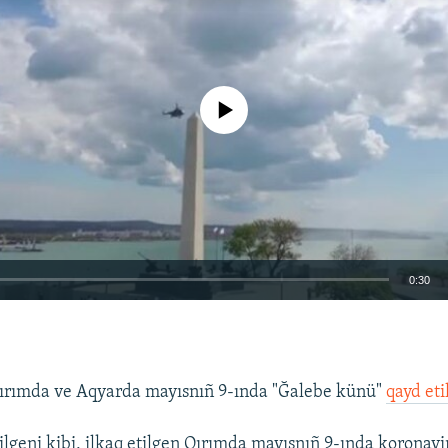
No media source currently available
0:30
EMBED
Qırımda ve Aqyarda mayısnıñ 9-ında "Ğalebe künü"
qayd eti
rilgeni kibi, ilkaq etilgen Qırımda mayısnıñ 9-ında koronavi