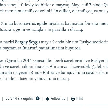
Auto
270p
360p
404p
an sebep kütleviy tedbirler olmaycaq. Mayısnıñ 7-sinde Q
ck merasimlerniñ cedvelini ilân etiiler, olarnıñ çoqusı onla
1080p
 9-ında koronavirus epidemiyasına baqmadan bir sıra mer
Hususan, gemi ve uçaqlarnıñ paradları olacaq.
a naziri
Sergey Şoygu
mayıs 9-ında bir sıra Rusiye şeerleri
a bayram salütlarnıñ patlatılmasını buyurdı.
tken Qırımda 2014 senesinden berli sovetlerniñ ve Rusiyen
du ve sovet halqınıñ natsist Almaniyası üzerindeki ğalebe 
rainada mayısnıñ 8-nde Hatıra ve barışuv künü qayd etile, m
cenkinde natsizmni yeñüv künü olaraq.
VPN-siz oquñız
Follow us
Print