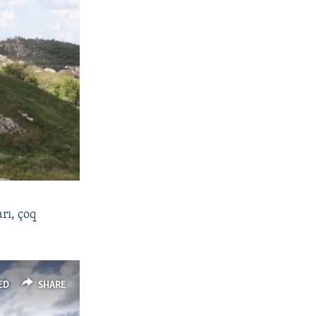
rı, çoq
ED
SHARE