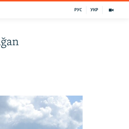
РУС
УКР
nğan