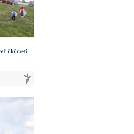
yeli ükümeti
м