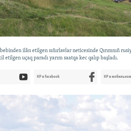
bebinden ilân etilgen sıñırlavlar neticesinde Qırımnıñ rusi
il etilgen uçaq paradı yarım saatqa kec qalıp başladı.
КР в Facebook
КР в мобильно