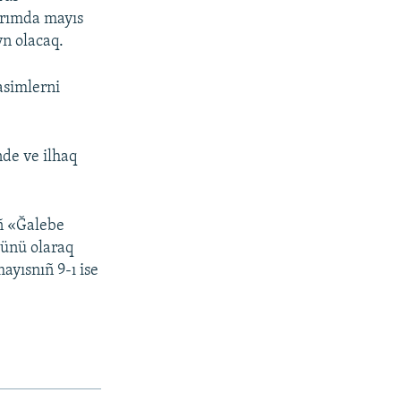
ırımda mayıs
yn olacaq.
px
width
asimlerni
nde ve ilhaq
iñ «Ğalebe
künü olaraq
ayısnıñ 9-ı ise