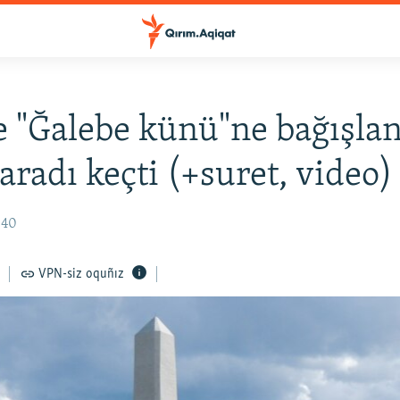
e "Ğalebe künü"ne bağışla
aradı keçti (+suret, video)
:40
VPN-siz oquñız