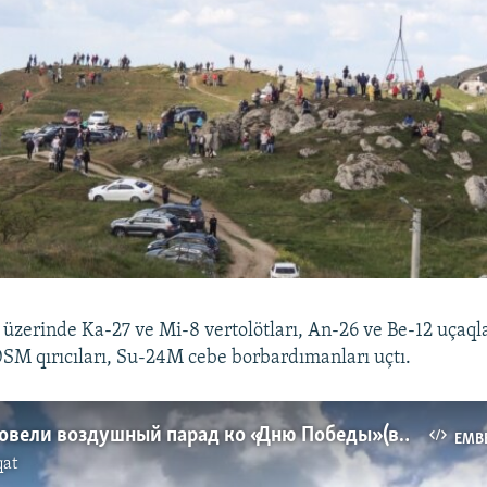
ı üzerinde Ka-27 ve Mi-8 vertolötları, An-26 ve Be-12 uçaqla
SM qırıcıları, Su-24M cebe borbardımanları uçtı.
В Керчи провели воздушный парад ко «Дню Победы» (видео)
EMB
qat