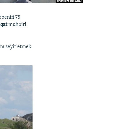
ebeniñ 75
iqat
muhbiri
şnı seyir etmek