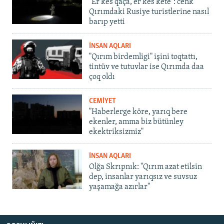
"Er kes qaça, er kes kete": cenk
Qırımdaki Rusiye turistlerine nasıl
barıp yetti
İNSAN AQLARI
"Qırım birdemligi" işini toqtattı,
tintüv ve tutuvlar ise Qırımda daa
çoq oldı
CEMİYET
"Haberlerge köre, yarıq bere
ekenler, amma biz bütünley
ekektriksizmiz"
İNSAN AQLARI
Olğa Skrıpnık: "Qırım azat etilsin
dep, insanlar yarıqsız ve suvsuz
yaşamağa azırlar"