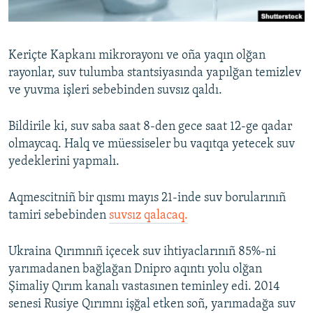
Русский
Українською
Keriçte Kapkanı mikrorayonı ve oña yaqın olğan
rayonlar, suv tulumba stantsiyasında yapılğan temizlev
QOŞULIÑIZ!
ve yuvma işleri sebebinden suvsız qaldı.
Bildirile ki, suv saba saat 8-den gece saat 12-ge qadar
olmaycaq. Halq ve müessiseler bu vaqıtqa yetecek suv
RFE/RS bütün saytları
yedeklerini yapmalı.
Aqmescitniñ bir qısmı mayıs 21-inde suv borularınıñ
tamiri sebebinden
suvsız qalacaq.
Ukraina Qırımnıñ içecek suv ihtiyaclarınıñ 85%-ni
yarımadanen bağlağan Dnipro aqıntı yolu olğan
Şimaliy Qırım kanalı vastasınen teminley edi. 2014
senesi Rusiye Qırımnı işğal etken soñ, yarımadağa suv