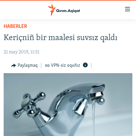
Link
açıqlığı
Esas
HABERLER
mündericege
HABERLER
Keriçniñ bir maalesi suvsız qaldı
qaytmaq
SİYASET
Baş
21 may 2019, 11:51
İQTİSADİYAT
navigatsiyağa
qaytmaq
CEMİYET
Paylaşmaq
VPN-siz oquñız
Qıdıruvğa
MEDENİYET
qaytmaq
İNSAN AQLARI
VİDEO
SÜRET
BLOGLAR
FİKİR