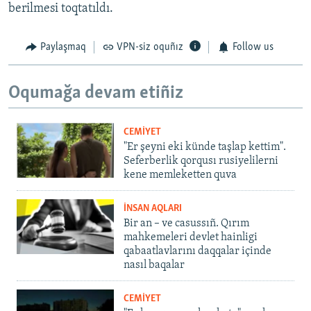
berilmesi toqtatıldı.
Paylaşmaq
VPN-siz oquñız
Follow us
Oqumağa devam etiñiz
CEMİYET
"Er şeyni eki künde taşlap kettim".
Seferberlik qorqusı rusiyelilerni
kene memleketten quva
İNSAN AQLARI
Bir an – ve casussıñ. Qırım
mahkemeleri devlet hainligi
qabaatlavlarını daqqalar içinde
nasıl baqalar
CEMİYET