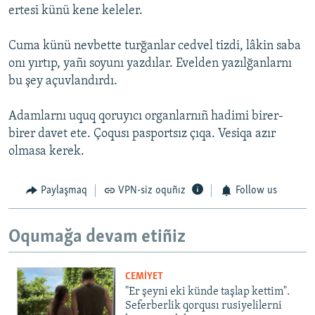
ertesi künü kene keleler.
Cuma künü nevbette turğanlar cedvel tizdi, lâkin saba
onı yırtıp, yañı soyunı yazdılar. Evelden yazılğanlarnı
bu şey açuvlandırdı.
Adamlarnı uquq qoruyıcı organlarnıñ hadimi birer-
birer davet ete. Çoqusı pasportsız çıqa. Vesiqa azır
olmasa kerek.
Paylaşmaq
VPN-siz oquñız
Follow us
Oqumağa devam etiñiz
CEMİYET
"Er şeyni eki künde taşlap kettim".
Seferberlik qorqusı rusiyelilerni