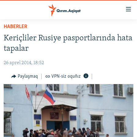
Link
açıqlığı
Esas
HABERLER
mündericege
HABERLER
Keriçliler Rusiye pasportlarında hata
qaytmaq
SİYASET
Baş
tapalar
İQTİSADİYAT
navigatsiyağa
qaytmaq
26 aprel 2014, 18:52
CEMİYET
Qıdıruvğa
MEDENİYET
Paylaşmaq
VPN-siz oquñız
qaytmaq
İNSAN AQLARI
VİDEO
SÜRET
BLOGLAR
FİKİR