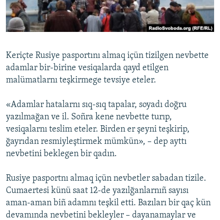
Русский
Українською
Keriçte Rusiye pasportını almaq içün tizilgen nevbette
QOŞULIÑIZ!
adamlar bir-birine vesiqalarda qayd etilgen
malümatlarnı teşkirmege tevsiye eteler.
«Adamlar hatalarnı sıq-sıq tapalar, soyadı doğru
RFE/RS bütün saytları
yazılmağan ve il. Soñra kene nevbette turıp,
vesiqalarnı teslim eteler. Birden er şeyni teşkirip,
ğayrıdan resmiyleştirmek mümkün», – dep ayttı
nevbetini beklegen bir qadın.
Rusiye pasportnı almaq içün nevbetler sabadan tizile.
Cumaertesi künü saat 12-de yazılğanlarnıñ sayısı
aman-aman biñ adamnı teşkil etti. Bazıları bir qaç kün
devamında nevbetini bekleyler – dayanamaylar ve