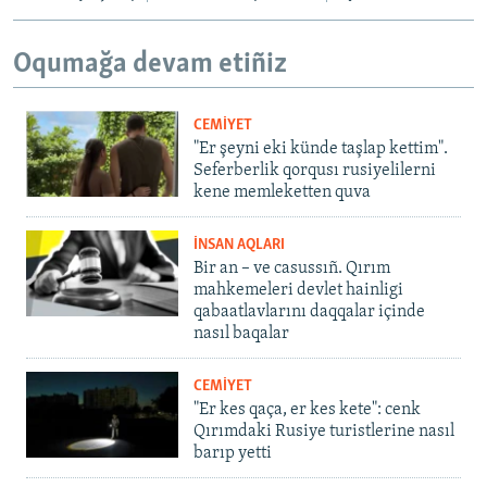
Oqumağa devam etiñiz
CEMİYET
"Er şeyni eki künde taşlap kettim".
Seferberlik qorqusı rusiyelilerni
kene memleketten quva
İNSAN AQLARI
Bir an – ve casussıñ. Qırım
mahkemeleri devlet hainligi
qabaatlavlarını daqqalar içinde
nasıl baqalar
CEMİYET
"Er kes qaça, er kes kete": cenk
Qırımdaki Rusiye turistlerine nasıl
barıp yetti