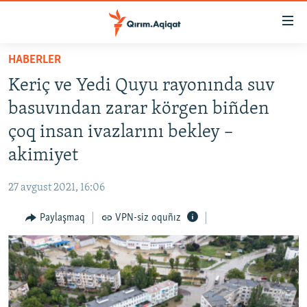
Link
açıqlığı
Esas
HABERLER
mündericege
HABERLER
Keriç ve Yedi Quyu rayonında suv
qaytmaq
SİYASET
Baş
basuvından zarar körgen biñden
İQTİSADİYAT
navigatsiyağa
çoq insan ivazlarını bekley –
qaytmaq
CEMİYET
akimiyet
Qıdıruvğa
MEDENİYET
qaytmaq
27 avgust 2021, 16:06
İNSAN AQLARI
Paylaşmaq
VPN-siz oquñız
VİDEO
SÜRET
BLOGLAR
FİKİR