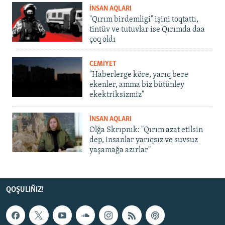
İNSAN AQLARI
"Qırım birdemligi" işini toqtattı,
tintüv ve tutuvlar ise Qırımda daa
çoq oldı
CEMİYET
"Haberlerge köre, yarıq bere
ekenler, amma biz bütünley
ekektriksizmiz"
İNSAN AQLARI
Olğa Skrıpnık: "Qırım azat etilsin
dep, insanlar yarıqsız ve suvsuz
yaşamağa azırlar"
QOŞULIÑIZ!