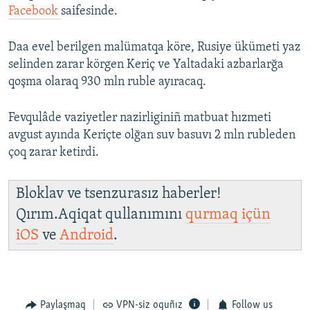
Facebook
saifesinde.
Daa evel berilgen malümatqa köre, Rusiye ükümeti yaz
selinden zarar körgen Keriç ve Yaltadaki azbarlarğa
qoşma olaraq 930 mln ruble ayıracaq.
Fevqulâde vaziyetler nazirliginiñ matbuat hızmeti
avgust ayında Keriçte olğan suv basuvı 2 mln rubleden
çoq zarar ketirdi.
Bloklav ve tsenzurasız haberler!
Qırım.Aqiqat qullanımını
qurmaq içün
iOS
ve
Android
.
Paylaşmaq
VPN-siz oquñız
Follow us