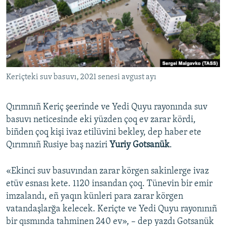
Русский
Українською
QOŞULIÑIZ!
Keriçteki suv basuvı, 2021 senesi avgust ayı
Qırımnıñ Keriç şeerinde ve Yedi Quyu rayonında suv
RFE/RS bütün saytları
basuvı neticesinde eki yüzden çoq ev zarar kördi,
biñden çoq kişi ivaz etilüvini bekley, dep haber ete
Qırımnıñ Rusiye baş naziri
Yuriy Gotsanük
.
«Ekinci suv basuvından zarar körgen sakinlerge ivaz
etüv esnası kete. 1120 insandan çoq. Tünevin bir emir
imzalandı, eñ yaqın künleri para zarar körgen
vatandaşlarğa kelecek. Keriçte ve Yedi Quyu rayonınıñ
bir qısmında tahminen 240 ev», – dep yazdı Gotsanük