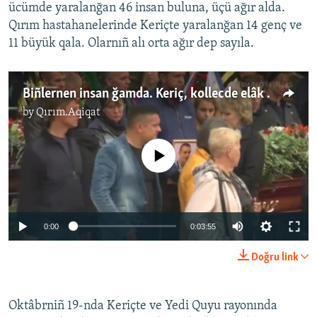
ücümde yaralanğan 46 insan buluna, üçü ağır alda.
Qırım hastahanelerinde Keriçte yaralanğan 14 genç ve
11 büyük qala. Olarnıñ alı orta ağır dep sayıla.
Biñlernen insan ğamda. Keriç, kollecde elâk olğanlarnen vedalaştı (video)
by
Qırım.Aqiqat
No media source currently available
0:00
0:03:55
Doğru link
Oktâbrniñ 19-nda Keriçte ve Yedi Quyu rayonında