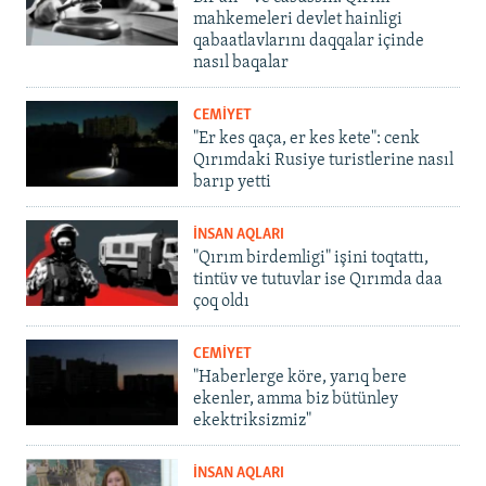
mahkemeleri devlet hainligi
qabaatlavlarını daqqalar içinde
nasıl baqalar
CEMİYET
"Er kes qaça, er kes kete": cenk
Qırımdaki Rusiye turistlerine nasıl
barıp yetti
İNSAN AQLARI
"Qırım birdemligi" işini toqtattı,
tintüv ve tutuvlar ise Qırımda daa
çoq oldı
CEMİYET
"Haberlerge köre, yarıq bere
ekenler, amma biz bütünley
ekektriksizmiz"
İNSAN AQLARI