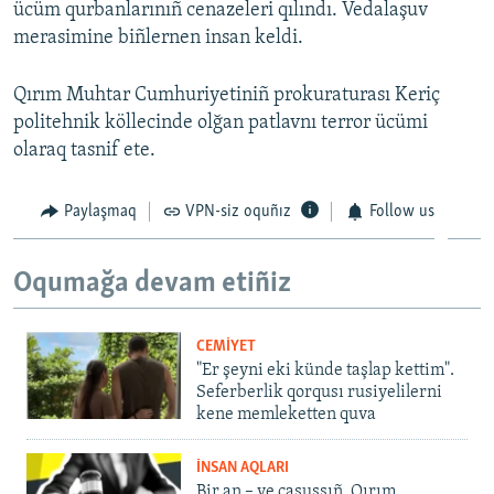
ücüm qurbanlarınıñ cenazeleri qılındı. Vedalaşuv
merasimine biñlernen insan keldi.
Qırım Muhtar Cumhuriyetiniñ prokuraturası Keriç
politehnik köllecinde olğan patlavnı terror ücümi
olaraq tasnif ete.
Paylaşmaq
VPN-siz oquñız
Follow us
Oqumağa devam etiñiz
CEMİYET
"Er şeyni eki künde taşlap kettim".
Seferberlik qorqusı rusiyelilerni
kene memleketten quva
İNSAN AQLARI
Bir an – ve casussıñ. Qırım