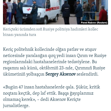
Русский
Українською
Keriçteki ücümden soñ Rusiye politsiya hadimleri kollec
QOŞULIÑIZ!
binası yanında tura
Keriç politehnik kollecinde olğan patlav ve atışuv
RFE/RS bütün saytları
neticesinde yaralanğan qırq yedi insan Qırım ve Rusiye
regionlarındaki hastahanelerinde tedaviylene. Bu
raqamnı salı künü, oktâbrniñ 23-nde, Qırımnıñ Rusiye
ükümetiniñ yolbaşçısı
Sergey Aksenov
seslendirdi.
«Bugün 47 insan hastahanelerde qala. Şükür, kritik
noqtanı keçtik, dep laf ettik. Başqa ğayıplarımız
olmamaq kerek», – dedi Aksenov Keriçte
jurnalistlerge.