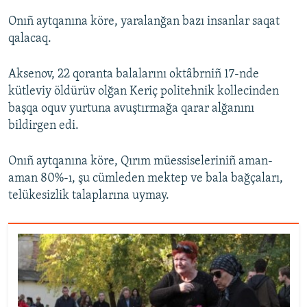
Onıñ aytqanına köre, yaralanğan bazı insanlar saqat
qalacaq.
Aksenov, 22 qoranta balalarını oktâbrniñ 17-nde
kütleviy öldürüv olğan Keriç politehnik kollecinden
başqa oquv yurtuna avuştırmağa qarar alğanını
bildirgen edi.
Onıñ aytqanına köre, Qırım müessiseleriniñ aman-
aman 80%-ı, şu cümleden mektep ve bala bağçaları,
telükesizlik talaplarına uymay.