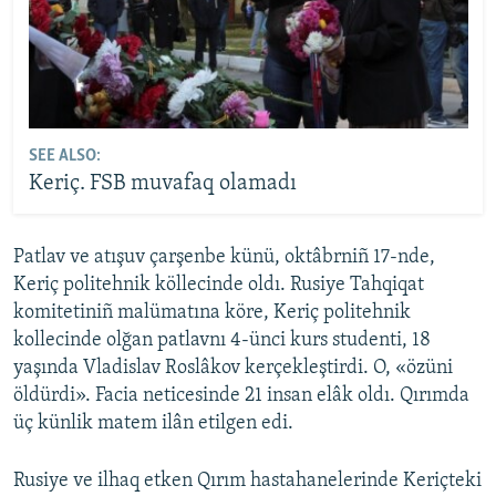
SEE ALSO:
Keriç. FSB muvafaq olamadı
Patlav ve atışuv çarşenbe künü, oktâbrniñ 17-nde,
Keriç politehnik köllecinde oldı. Rusiye Tahqiqat
komitetiniñ malümatına köre, Keriç politehnik
kollecinde olğan patlavnı 4-ünci kurs studenti, 18
yaşında Vladislav Roslâkov kerçekleştirdi. O, «özüni
öldürdi». Facia neticesinde 21 insan elâk oldı. Qırımda
üç künlik matem ilân etilgen edi.
Rusiye ve ilhaq etken Qırım hastahanelerinde Keriçteki