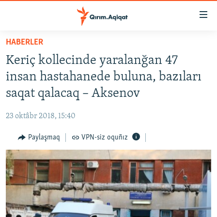
Link
açıqlığı
Esas
HABERLER
mündericege
HABERLER
Keriç kollecinde yaralanğan 47
qaytmaq
SİYASET
Baş
insan hastahanede buluna, bazıları
İQTİSADİYAT
navigatsiyağa
saqat qalacaq – Aksenov
qaytmaq
CEMİYET
Qıdıruvğa
23 oktâbr 2018, 15:40
MEDENİYET
qaytmaq
Paylaşmaq
VPN-siz oquñız
İNSAN AQLARI
VİDEO
SÜRET
BLOGLAR
FİKİR