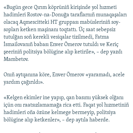
«Bugün gece Qırım köprüniñ kirişinde yol hızmeti
Русский
hadimleri Rostov-na-Donuğa taraflarnıñ munaqaşaları
Українською
olacaq Aqmescitteki HT gruppası mabüsleriniñ soy-
sopları ketken maşinanı toqtattı. Üç saat sebepsiz
tutulğan soñ kerekli vesiqalar tizilmedi, Fatma
QOŞULIÑIZ!
İsmailovanıñ babası Enver Ömerov tutuldı ve Keriç
şeeriniñ politsiya bölügine alıp ketirile», – dep yazdı
Mambetov.
RFE/RS bütün saytları
Onıñ aytqanına köre, Enver Ömerov «yaramadı, acele
yardım çağırıldı».
«Kelgen ekimler ine yapıp, qan basımı yüksek olğanı
içün onı raatsızlamamağa rica etti. Faqat yol hızmetiniñ
hadimleri oña özüne kelmege bermeyip, politsiya
bölügine alıp ketkenler», – dep aytıla haberde.