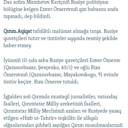
Daa soñra Mambetov Keriçniñ Rusiye politsiyası
bölügine kelgen Enver Ömerovnıñ qızı babasını anda
tapmadı, dep bildirdi.
Qırım.Aqiqat
tafsilâtlı malümat almağa tırışa. Rusiye
quvetçileri tutuv ve tintüvler aqqında resmiy şekilde
haber etmey.
İyünniñ 10-nda saba Rusiye quvetçileri Enver Ömerov
(Qarasuvbazar, Şevçenko, 45/1) ve oğlu Riza
Ömerovnıñ (Qarasuvbazar, Mayakovskogo, 9) evinde
tintüv keçire. Riza Ömerov tutuldı.
İşğalden soñ Qırımda mustaqil jurnalistler, vatandaş
faalleri, Qırımtatar Milliy areketiniñ faalleri,
Qırımtatar Milliy Meclisiniñ azaları ve Rusiyede yasaq
etilgen «Hizb ut-Tahrir» teşkilâtı ile alâqalı
olğanlarından şübheli sayılğan Qırım musulmanlarınıñ