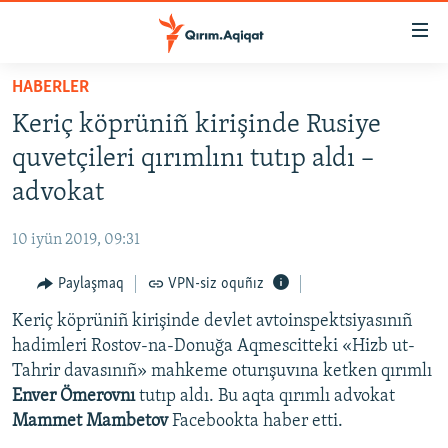
Link
açıqlığı
Esas
HABERLER
mündericege
HABERLER
Keriç köprüniñ kirişinde Rusiye
qaytmaq
SİYASET
Baş
quvetçileri qırımlını tutıp aldı –
İQTİSADİYAT
navigatsiyağa
advokat
qaytmaq
CEMİYET
Qıdıruvğa
10 iyün 2019, 09:31
MEDENİYET
qaytmaq
Paylaşmaq
VPN-siz oquñız
İNSAN AQLARI
Keriç köprüniñ kirişinde devlet avtoinspektsiyasınıñ
VİDEO
hadimleri Rostov-na-Donuğa Aqmescitteki «Hizb ut-
SÜRET
Tahrir davasınıñ» mahkeme oturışuvına ketken qırımlı
BLOGLAR
Enver Ömerovnı
tutıp aldı. Bu aqta qırımlı advokat
Mammet Mambetov
Facebookta haber etti.
FİKİR