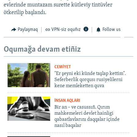
evlerinde muntazam surette kütleviy tintüvler
ötkerilip başlandı.
Paylaşmaq
VPN-siz oquñız
Follow us
Oqumağa devam etiñiz
CEMİYET
"Er şeyni eki künde taşlap kettim".
Seferberlik qorqusı rusiyelilerni
kene memleketten quva
İNSAN AQLARI
Bir an – ve casussıñ. Qırım
mahkemeleri devlet hainligi
qabaatlavlarını daqqalar içinde
nasıl baqalar