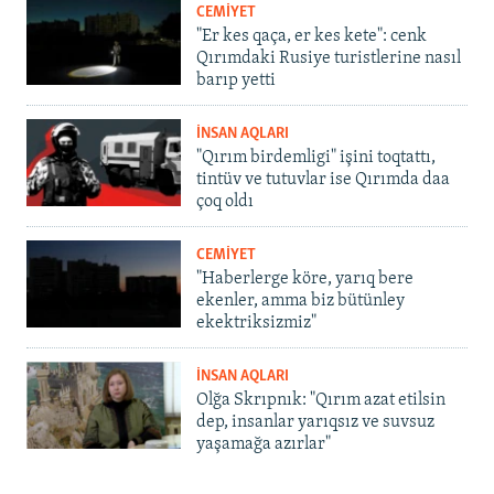
CEMİYET
"Er kes qaça, er kes kete": cenk
Qırımdaki Rusiye turistlerine nasıl
barıp yetti
İNSAN AQLARI
"Qırım birdemligi" işini toqtattı,
tintüv ve tutuvlar ise Qırımda daa
çoq oldı
CEMİYET
"Haberlerge köre, yarıq bere
ekenler, amma biz bütünley
ekektriksizmiz"
İNSAN AQLARI
Olğa Skrıpnık: "Qırım azat etilsin
dep, insanlar yarıqsız ve suvsuz
yaşamağa azırlar"