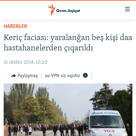
Link
açıqlığı
Esas
HABERLER
mündericege
HABERLER
Keriç faciası: yaralanğan beş kişi daa
qaytmaq
SİYASET
Baş
hastahanelerden çıqarıldı
İQTİSADİYAT
navigatsiyağa
qaytmaq
31 oktâbr 2018, 10:20
CEMİYET
Qıdıruvğa
MEDENİYET
Paylaşmaq
VPN-siz oquñız
qaytmaq
İNSAN AQLARI
VİDEO
SÜRET
BLOGLAR
FİKİR