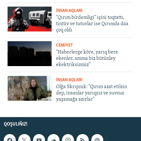
İNSAN AQLARI
"Qırım birdemligi" işini toqtattı,
tintüv ve tutuvlar ise Qırımda daa
çoq oldı
CEMİYET
"Haberlerge köre, yarıq bere
ekenler, amma biz bütünley
ekektriksizmiz"
İNSAN AQLARI
Olğa Skrıpnık: "Qırım azat etilsin
dep, insanlar yarıqsız ve suvsuz
yaşamağa azırlar"
QOŞULIÑIZ!