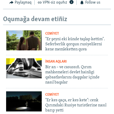
Paylaşmaq
VPN-siz oquñız
Follow us
Oqumağa devam etiñiz
CEMİYET
"Er şeyni eki künde taşlap kettim".
Seferberlik qorqusı rusiyelilerni
kene memleketten quva
İNSAN AQLARI
Bir an – ve casussıñ. Qırım
mahkemeleri devlet hainligi
qabaatlavlarını daqqalar içinde
nasıl baqalar
CEMİYET
"Er kes qaça, er kes kete": cenk
Qırımdaki Rusiye turistlerine nasıl
barıp yetti