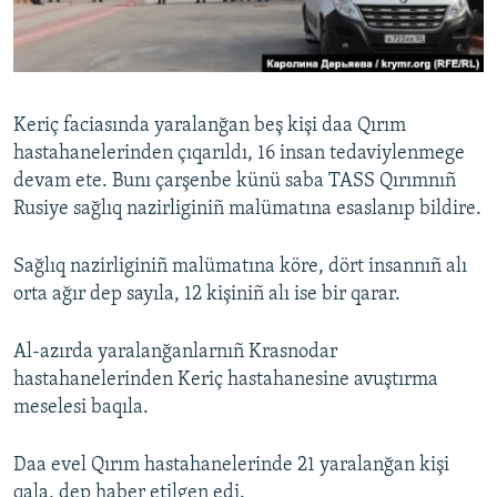
Русский
Українською
Keriç faciasında yaralanğan beş kişi daa Qırım
QOŞULIÑIZ!
hastahanelerinden çıqarıldı, 16 insan tedaviylenmege
devam ete. Bunı çarşenbe künü saba TASS Qırımnıñ
Rusiye sağlıq nazirliginiñ malümatına esaslanıp bildire.
RFE/RS bütün saytları
Sağlıq nazirliginiñ malümatına köre, dört insannıñ alı
orta ağır dep sayıla, 12 kişiniñ alı ise bir qarar.
Al-azırda yaralanğanlarnıñ Krasnodar
hastahanelerinden Keriç hastahanesine avuştırma
meselesi baqıla.
Daa evel Qırım hastahanelerinde 21 yaralanğan kişi
qala, dep haber etilgen edi.