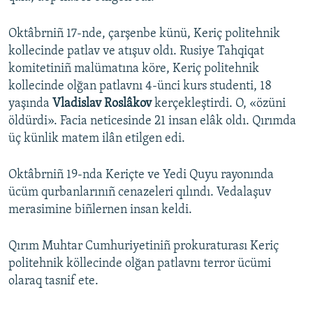
Oktâbrniñ 17-nde, çarşenbe künü, Keriç politehnik
kollecinde patlav ve atışuv oldı. Rusiye Tahqiqat
komitetiniñ malümatına köre, Keriç politehnik
kollecinde olğan patlavnı 4-ünci kurs studenti, 18
yaşında
Vladislav Roslâkov
kerçekleştirdi. O, «özüni
öldürdi». Facia neticesinde 21 insan elâk oldı. Qırımda
üç künlik matem ilân etilgen edi.
Oktâbrniñ 19-nda Keriçte ve Yedi Quyu rayonında
ücüm qurbanlarınıñ cenazeleri qılındı. Vedalaşuv
merasimine biñlernen insan keldi.
Qırım Muhtar Cumhuriyetiniñ prokuraturası Keriç
politehnik köllecinde olğan patlavnı terror ücümi
olaraq tasnif ete.