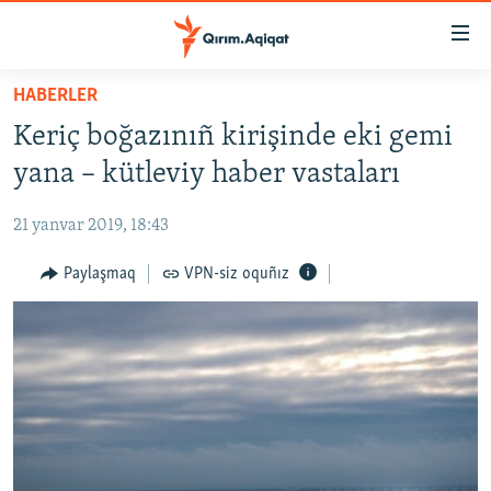
Link
açıqlığı
Esas
HABERLER
mündericege
HABERLER
Keriç boğazınıñ kirişinde eki gemi
qaytmaq
SİYASET
Baş
yana – kütleviy haber vastaları
İQTİSADİYAT
navigatsiyağa
qaytmaq
21 yanvar 2019, 18:43
CEMİYET
Qıdıruvğa
MEDENİYET
Paylaşmaq
VPN-siz oquñız
qaytmaq
İNSAN AQLARI
VİDEO
SÜRET
BLOGLAR
FİKİR