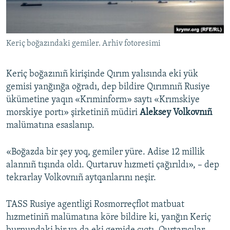
Русский
Українською
Keriç boğazındaki gemiler. Arhiv fotoresimi
QOŞULIÑIZ!
Keriç boğazınıñ kirişinde Qırım yalısında eki yük
gemisi yanğınğa oğradı, dep bildire Qırımnıñ Rusiye
ükümetine yaqın «Krıminform» saytı «Krımskiye
RFE/RS bütün saytları
morskiye portı» şirketiniñ müdiri
Aleksey Volkovnıñ
malümatına esaslanıp.
«Boğazda bir şey yoq, gemiler yüre. Adise 12 millik
alannıñ tışında oldı. Qurtaruv hızmeti çağırıldı», – dep
tekrarlay Volkovnıñ aytqanlarını neşir.
TASS Rusiye agentligi Rosmorreçflot matbuat
hızmetiniñ malümatına köre bildire ki, yanğın Keriç