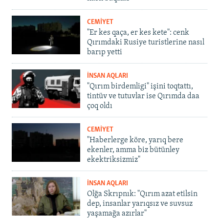
CEMİYET
"Er kes qaça, er kes kete": cenk
Qırımdaki Rusiye turistlerine nasıl
barıp yetti
İNSAN AQLARI
"Qırım birdemligi" işini toqtattı,
tintüv ve tutuvlar ise Qırımda daa
çoq oldı
CEMİYET
"Haberlerge köre, yarıq bere
ekenler, amma biz bütünley
ekektriksizmiz"
İNSAN AQLARI
Olğa Skrıpnık: "Qırım azat etilsin
dep, insanlar yarıqsız ve suvsuz
yaşamağa azırlar"