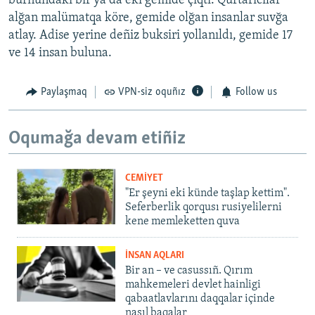
burnundaki bir ya da eki gemide çıqtı. Qurtarıcılar
alğan malümatqa köre, gemide olğan insanlar suvğa
atlay. Adise yerine deñiz buksiri yollanıldı, gemide 17
ve 14 insan buluna.
Paylaşmaq
VPN-siz oquñız
Follow us
Oqumağa devam etiñiz
CEMİYET
"Er şeyni eki künde taşlap kettim".
Seferberlik qorqusı rusiyelilerni
kene memleketten quva
İNSAN AQLARI
Bir an – ve casussıñ. Qırım
mahkemeleri devlet hainligi
qabaatlavlarını daqqalar içinde
nasıl baqalar