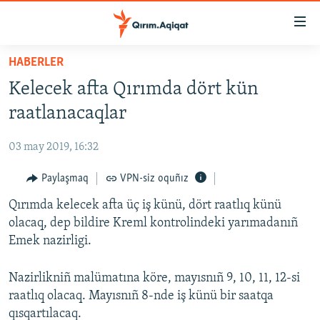
Link
açıqlığı
Esas
HABERLER
mündericege
HABERLER
Kelecek afta Qırımda dört kün
qaytmaq
SİYASET
Baş
raatlanacaqlar
İQTİSADİYAT
navigatsiyağa
qaytmaq
03 may 2019, 16:32
CEMİYET
Qıdıruvğa
MEDENİYET
Paylaşmaq
VPN-siz oquñız
qaytmaq
İNSAN AQLARI
Qırımda kelecek afta üç iş künü, dört raatlıq künü
olacaq, dep bildire Kreml kontrolindeki yarımadanıñ
VİDEO
Emek nazirligi.
SÜRET
Nazirlikniñ malümatına köre, mayısnıñ 9, 10, 11, 12-si
BLOGLAR
raatlıq olacaq. Mayısnıñ 8-nde iş künü bir saatqa
FİKİR
qısqartılacaq.