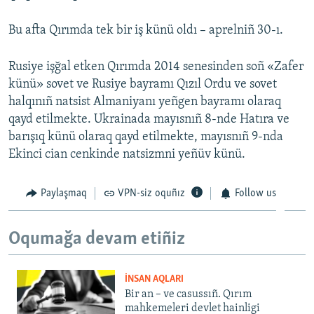
Русский
Bu afta Qırımda tek bir iş künü oldı – aprelniñ 30-ı.
Українською
Rusiye işğal etken Qırımda 2014 senesinden soñ «Zafer
künü» sovet ve Rusiye bayramı Qızıl Ordu ve sovet
QOŞULIÑIZ!
halqınıñ natsist Almaniyanı yeñgen bayramı olaraq
qayd etilmekte. Ukrainada mayısnıñ 8-nde Hatıra ve
barışıq künü olaraq qayd etilmekte, mayısnıñ 9-nda
RFE/RS bütün saytları
Ekinci cian cenkinde natsizmni yeñüv künü.
Paylaşmaq
VPN-siz oquñız
Follow us
Oqumağa devam etiñiz
İNSAN AQLARI
Bir an – ve casussıñ. Qırım
mahkemeleri devlet hainligi