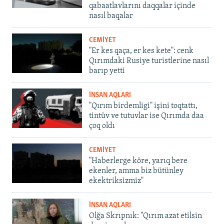
qabaatlavlarını daqqalar içinde
nasıl baqalar
CEMİYET
"Er kes qaça, er kes kete": cenk
Qırımdaki Rusiye turistlerine nasıl
barıp yetti
İNSAN AQLARI
"Qırım birdemligi" işini toqtattı,
tintüv ve tutuvlar ise Qırımda daa
çoq oldı
CEMİYET
"Haberlerge köre, yarıq bere
ekenler, amma biz bütünley
ekektriksizmiz"
İNSAN AQLARI
Olğa Skrıpnık: "Qırım azat etilsin