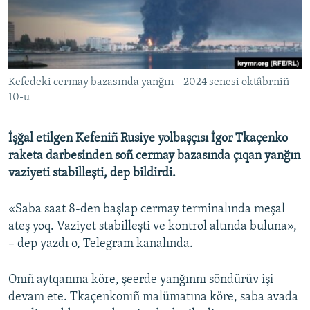
Русский
Українською
Kefedeki cermay bazasında yanğın – 2024 senesi oktâbrniñ
QOŞULIÑIZ!
10-u
İşğal etilgen Kefeniñ Rusiye yolbaşçısı İgor Tkaçenko
RFE/RS bütün saytları
raketa darbesinden soñ cermay bazasında çıqan yanğın
vaziyeti stabilleşti, dep bildirdi.
«Saba saat 8-den başlap cermay terminalında meşal
ateş yoq. Vaziyet stabilleşti ve kontrol altında buluna»,
– dep yazdı o, Telegram kanalında.
Onıñ aytqanına köre, şeerde yanğınnı söndürüv işi
devam ete. Tkaçenkonıñ malümatına köre, saba avada