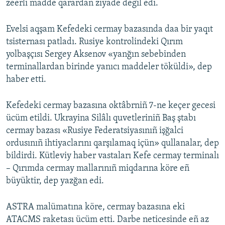
zeerli madde qarardan ziyade degil edi.
Evelsi aqşam Kefedeki cermay bazasında daa bir yaqıt
tsisternası patladı. Rusiye kontrolindeki Qırım
yolbaşçısı Sergey Aksenov «yanğın sebebinden
terminallardan birinde yanıcı maddeler töküldi», dep
haber etti.
Kefedeki cermay bazasına oktâbrniñ 7-ne keçer gecesi
ücüm etildi. Ukrayina Silâlı quvetleriniñ Baş ştabı
cermay bazası «Rusiye Federatsiyasınıñ işğalci
ordusınıñ ihtiyaclarını qarşılamaq içün» qullanalar, dep
bildirdi. Kütleviy haber vastaları Kefe cermay terminalı
– Qırımda cermay mallarınıñ miqdarına köre eñ
büyüktir, dep yazğan edi.
ASTRA malümatına köre, cermay bazasına eki
ATACMS raketası ücüm etti. Darbe neticesinde eñ az