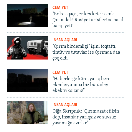
CEMİYET
"Er kes qaça, er kes kete": cenk
Qırımdaki Rusiye turistlerine nasıl
barıp yetti
İNSAN AQLARI
"Qırım birdemligi" işini toqtattı,
tintüv ve tutuvlar ise Qırımda daa
çoq oldı
CEMİYET
"Haberlerge köre, yarıq bere
ekenler, amma biz bütünley
ekektriksizmiz"
İNSAN AQLARI
Olğa Skrıpnık: "Qırım azat etilsin
dep, insanlar yarıqsız ve suvsuz
yaşamağa azırlar"