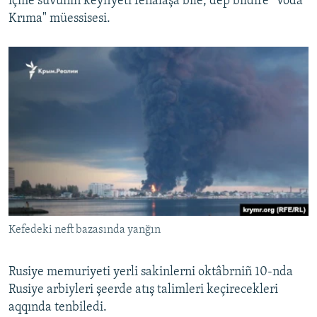
içme suvunıñ keyfiyeti fenalaşa bile, dep bildire "Voda
Krıma" müessisesi.
Kefedeki neft bazasında yanğın
Rusiye memuriyeti yerli sakinlerni oktâbrniñ 10-nda
Rusiye arbiyleri şeerde atış talimleri keçirecekleri
aqqında tenbiledi.