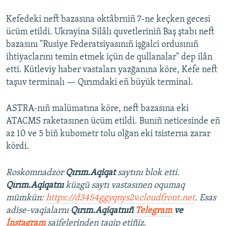
Kefedeki neft bazasına oktâbrniñ 7-ne keçken gecesi
ücüm etildi. Ukrayina Silâlı quvetleriniñ Baş ştabı neft
bazasını "Rusiye Federatsiyasınıñ işğalci ordusınıñ
ihtiyaclarını temin etmek içün de qullanalar" dep ilân
etti. Kütleviy haber vastaları yazğanına köre, Kefe neft
taşuv terminalı — Qırımdaki eñ büyük terminal.
ASTRA-nıñ malümatına köre, neft bazasına eki
ATACMS raketasınen ücüm etildi. Bunıñ neticesinde eñ
az 10 ve 5 biñ kubometr tolu olğan eki tsisterna zarar
kördi.
Roskomnadzor
Qırım.Aqiqat
saytını blok etti.
Qırım.Aqiqatnı
küzgü saytı vastasınen oqumaq
mümkün:
https://d3454ggyqnys2v.cloudfront.net
. Esas
adise-vaqialarnı
Qırım.Aqiqatnıñ
Telegram
ve
İnstagram
saifelerinden taqip etiñiz.