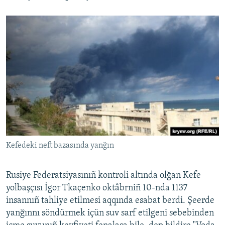
Русский
Українською
QOŞULIÑIZ!
RFE/RS bütün saytları
Kefedeki neft bazasında yanğın
Rusiye Federatsiyasınıñ kontroli altında olğan Kefe
yolbaşçısı İgor Tkaçenko oktâbrniñ 10-nda 1137
insannıñ tahliye etilmesi aqqında esabat berdi. Şeerde
yanğınnı söndürmek içün suv sarf etilgeni sebebinden