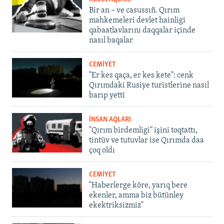
Bir an – ve casussıñ. Qırım
mahkemeleri devlet hainligi
qabaatlavlarını daqqalar içinde
nasıl baqalar
CEMİYET
"Er kes qaça, er kes kete": cenk
Qırımdaki Rusiye turistlerine nasıl
barıp yetti
İNSAN AQLARI
"Qırım birdemligi" işini toqtattı,
tintüv ve tutuvlar ise Qırımda daa
çoq oldı
CEMİYET
"Haberlerge köre, yarıq bere
ekenler, amma biz bütünley
ekektriksizmiz"