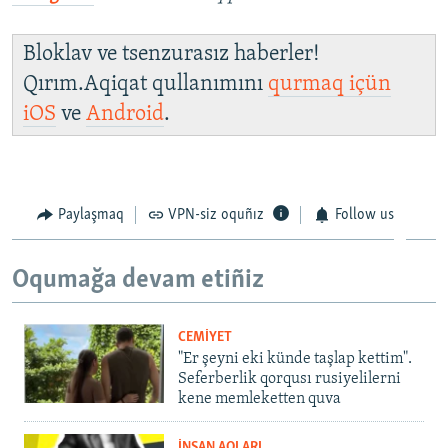
Bloklav ve tsenzurasız haberler!
Qırım.Aqiqat qullanımını
qurmaq içün
iOS
ve
Android
.
Paylaşmaq
VPN-siz oquñız
Follow us
Oqumağa devam etiñiz
CEMİYET
"Er şeyni eki künde taşlap kettim".
Seferberlik qorqusı rusiyelilerni
kene memleketten quva
İNSAN AQLARI