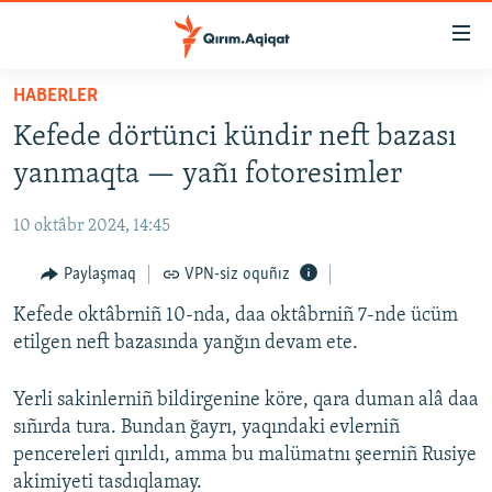
Link
açıqlığı
Esas
HABERLER
mündericege
HABERLER
Kefede dörtünci kündir neft bazası
qaytmaq
SİYASET
Baş
yanmaqta — yañı fotoresimler
İQTİSADİYAT
navigatsiyağa
qaytmaq
10 oktâbr 2024, 14:45
CEMİYET
Qıdıruvğa
MEDENİYET
Paylaşmaq
VPN-siz oquñız
qaytmaq
İNSAN AQLARI
Kefede oktâbrniñ 10-nda, daa oktâbrniñ 7-nde ücüm
etilgen neft bazasında yanğın devam ete.
VİDEO
SÜRET
Yerli sakinlerniñ bildirgenine köre, qara duman alâ daa
sıñırda tura. Bundan ğayrı, yaqındaki evlerniñ
BLOGLAR
pencereleri qırıldı, amma bu malümatnı şeerniñ Rusiye
FİKİR
akimiyeti tasdıqlamay.