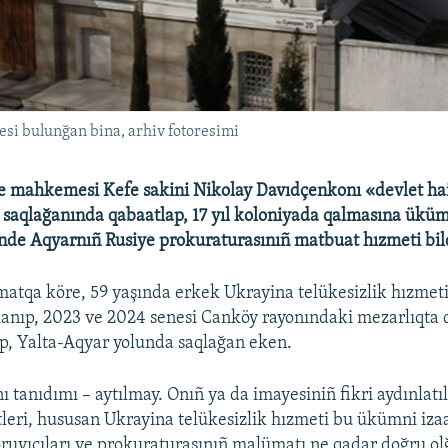
si bulunğan bina, arhiv fotoresimi
e mahkemesi Kefe sakini Nikolay Davıdçenkonı «devlet hai
p saqlağanında qabaatlap, 17 yıl koloniyada qalmasına üküm 
nde Aqyarnıñ Rusiye prokuraturasınıñ matbuat hızmeti bild
atqa köre, 59 yaşında erkek Ukrayina telükesizlik hızmeti
lanıp, 2023 ve 2024 senesi Canköy rayonındaki mezarlıqta 
rıp, Yalta-Aqyar yolunda saqlağan eken.
ı tanıdımı – aytılmay. Onıñ ya da imayesiniñ fikri aydınlat
eri, hususan Ukrayina telükesizlik hızmeti bu ükümni iza
ruyıcıları ve prokuraturasınıñ malümatı ne qadar doğru ol