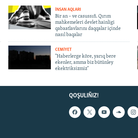
İNSAN AQLARI
Bir an – ve casussıñ. Qırım
mahkemeleri devlet hainligi
qabaatlavlarını daqqalar içinde
nasıl baqalar
CEMİYET
"Haberlerge köre, yarıq bere
ekenler, amma biz bütünley
ekektriksizmiz"
QOŞULIÑIZ!