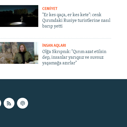
CEMİYET
"Er kes qaça, er kes kete": cenk
Qırımdaki Rusiye turistlerine nasıl
barıp yetti
İNSAN AQLARI
Olğa Skrıpnık: "Qırım azat etilsin
dep, insanlar yarıqsız ve suvsuz
yaşamağa azırlar"