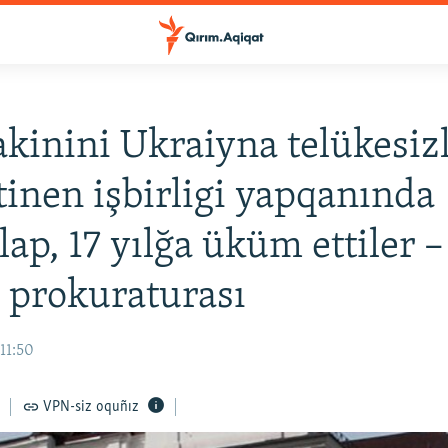
akinini Ukraiyna telükesiz
inen işbirligi yapqanında
lap, 17 yılğa üküm ettiler –
 prokuraturası
 11:50
VPN-siz oquñız