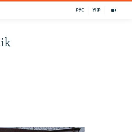
РУС
УКР
lik