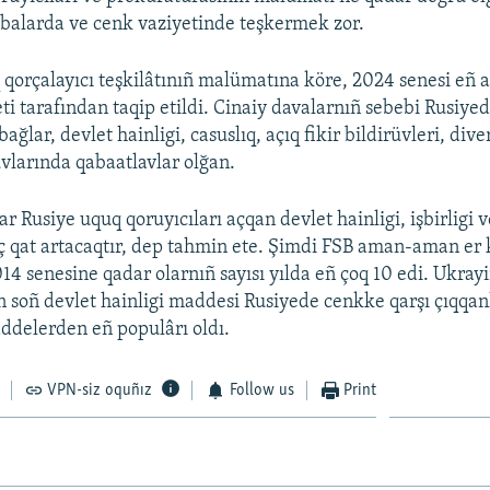
balarda ve cenk vaziyetinde teşkermek zor.
orçalayıcı teşkilâtınıñ malümatına köre, 2024 senesi eñ az
ti tarafından taqip etildi. Cinaiy davalarnıñ sebebi Rusiy
bağlar, devlet hainligi, casuslıq, açıq fikir bildirüvleri, dive
uvlarında qabaatlavlar olğan.
ar Rusiye uquq qoruyıcıları açqan devlet hainligi, işbirligi v
aç qat artacaqtır, dep tahmin ete. Şimdi FSB aman-aman er
14 senesine qadar olarnıñ sayısı yılda eñ çoq 10 edi. Ukray
n soñ devlet hainligi maddesi Rusiyede cenkke qarşı çıqqan
ddelerden eñ populârı oldı.
VPN-siz oquñız
Follow us
Print