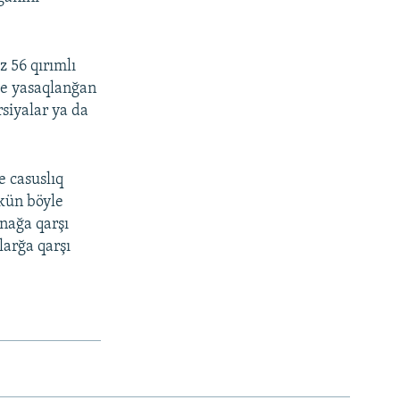
 56 qırımlı
ede yasaqlanğan
rsiyalar ya da
e casuslıq
 kün böyle
inağa qarşı
larğa qarşı