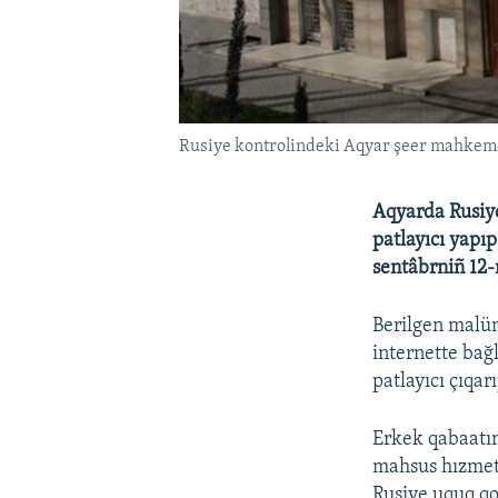
Rusiye kontrolindeki Aqyar şeer mahkeme
Aqyarda Rusiy
patlayıcı yapı
sentâbrniñ 12-
Berilgen malüm
internette bağ
patlayıcı çıqa
Erkek qabaatın
mahsus hızmetl
Rusiye uquq qo