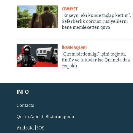
CEMİYET
"Er şeyni eki künde taşlap kettim".
Seferberlik qorqusı rusiyelilerni
kene memleketten quva
İNSAN AQLARI
"Qırım birdemligi" işini toqtattı,
tintüv ve tutuvlar ise Qırımda daa
çoq oldı
Русский
INFO
Українською
Contacts
QOŞULIÑIZ!
Qırım.Aqiqat. Bizim aqqında
Android | iOS