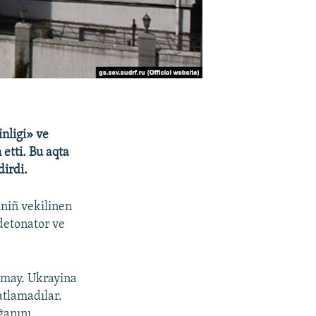
nligi» ve
etti. Bu aqta
irdi.
niñ vekilinen
detonator ve
ılmay. Ukrayina
atlamadılar.
ğanını