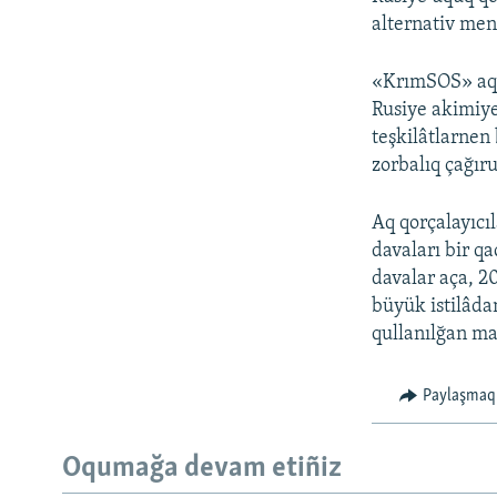
alternativ men
«KrımSOS» aq q
Rusiye akimiye
teşkilâtlarnen 
zorbalıq çağır
Aq qorçalayıcıl
davaları bir q
davalar aça, 20
büyük istilâda
qullanılğan ma
Paylaşmaq
Oqumağa devam etiñiz