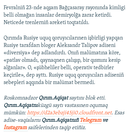
Fevralniñ 23-nde aqşam Bağçasaray rayonında kimligi
belli olmağan insanlar demiryolğa zarar ketirdi.
Neticede trenlerniñ areketi toqtatıldı.
Qırımda Rusiye uquq qoruyıcılarınen işbirligi yapqan
Rusiye tarafdarı bloger Aleksandr Talipov adiseni
«diversiya» dep adlandırdı. Onıñ malümatına köre,
«patlav olmadı, qaynaqnen çalışıp, bir qısmını kesip
alğanlar». O, «şübheliler belli, operativ tedbirler
keçirile», dep ayttı. Rusiye uquq qoruyıcıları adiseniñ
sebepleri aqqında bir malümat bermedi.
Roskomnadzor
Qırım.Aqiqat
saytını blok etti.
Qırım.Aqiqatnı
küzgü saytı vastasınen oqumaq
mümkün:
https://d2a3ebzji45ji0.cloudfront.net
.
Esas
adise-vaqialarnı
Qırım.Aqiqatnıñ
Telegram
ve
İnstagram
saifelerinden taqip etiñiz.