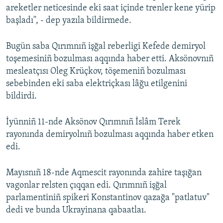
areketler neticesinde eki saat içinde trenler kene yürip
Русский
başladı'', - dep yazıla bildirmede.
Українською
Bugün saba Qırımnıñ işğal reberligi Kefede demiryol
toşemesiniñ bozulması aqqında haber etti. Aksönovnıñ
QOŞULIÑIZ!
mesleatçısı Oleg Krüçkov, töşemeniñ bozulması
sebebinden eki saba elektriçkası lâğu etilgenini
bildirdi.
RFE/RS bütün saytları
İyünniñ 11-nde Aksönov Qırımnıñ İslâm Terek
rayonında demiryolnıñ bozulması aqqında haber etken
edi.
Mayısnıñ 18-nde Aqmescit rayonında zahire taşığan
vagonlar relsten çıqqan edi. Qırımnıñ işğal
parlamentiniñ spikeri Konstantinov qazağa "patlatuv"
dedi ve bunda Ukrayinana qabaatlaı.