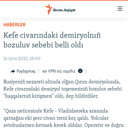
Link
açıqlığı
Esas
HABERLER
mündericege
HABERLER
Kefe civarındaki demiryolnıñ
qaytmaq
SİYASET
Baş
bozuluv sebebi belli oldı
İQTİSADİYAT
navigatsiyağa
qaytmaq
21 iyün 2023, 18:00
CEMİYET
Qıdıruvğa
MEDENİYET
Paylaşmaq
VPN-siz oquñız
qaytmaq
İNSAN AQLARI
Rusiyeniñ nezareti altında olğan Qırım demiryolunda,
Kefe civarındaki demiryol toşemesiniñ bozuluv sebebi
VİDEO
"başqalarnıñ kirişmesi" oldı, dep bildirdiler.
SÜRET
"Qaza neticesinde Kefe - Vladislavovka arasında
BLOGLAR
qatnağan eki şeer civarı treni keç qaldı. Yolcular
FİKİR
avtobuslarnen ketmek kerek oldılar. Operativ ve doğru