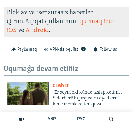
Bloklav ve tsenzurasız haberler!
Qırım.Aqiqat qullanımını
qurmaq içün
iOS
ve
Android
.
Paylaşmaq
VPN-siz oquñız
Follow us
Oqumağa devam etiñiz
CEMİYET
"Er şeyni eki künde taşlap kettim".
Seferberlik qorqusı rusiyelilerni
kene memleketten quva
İNSAN AQLARI
УКР
РУС
Bir an – ve casussıñ. Qırım
mahkemeleri devlet hainligi