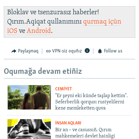
Bloklav ve tsenzurasız haberler!
Qırım.Aqiqat qullanımını
qurmaq içün
iOS
ve
Android
.
Paylaşmaq
VPN-siz oquñız
Follow us
Oqumağa devam etiñiz
CEMİYET
"Er şeyni eki künde taşlap kettim".
Seferberlik qorqusı rusiyelilerni
kene memleketten quva
İNSAN AQLARI
Bir an – ve casussıñ. Qırım
mahkemeleri devlet hainligi