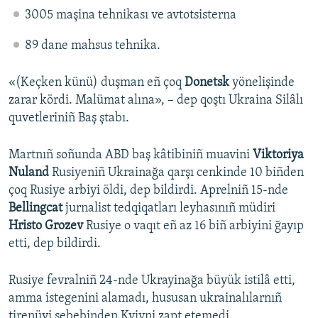
3005 maşina tehnikası ve avtotsisterna
89 dane mahsus tehnika.
«(Keçken künü) duşman eñ çoq
Donetsk
yönelişinde
zarar kördi. Malümat alına», – dep qoştı Ukraina Silâlı
quvetleriniñ Baş ştabı.
Martnıñ soñunda ABD baş kâtibiniñ muavini
Viktoriya
Nuland
Rusiyeniñ Ukrainağa qarşı cenkinde 10 biñden
çoq Rusiye arbiyi öldi, dep bildirdi. Aprelniñ 15-nde
Bellingcat
jurnalist tedqiqatları leyhasınıñ müdiri
Hristo Grozev
Rusiye o vaqıt eñ az 16 biñ arbiyini ğayıp
etti, dep bildirdi.
Rusiye fevralniñ 24-nde Ukrayinağa büyük istilâ etti,
amma istegenini alamadı, hususan ukrainalılarnıñ
tirenüvi sebebinden Kyivni zapt etemedi.