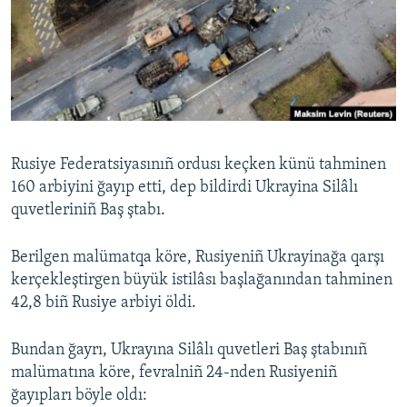
Русский
Українською
QOŞULIÑIZ!
Rusiye Federatsiyasınıñ ordusı keçken künü tahminen
160 arbiyini ğayıp etti, dep bildirdi Ukrayina Silâlı
RFE/RS bütün saytları
quvetleriniñ Baş ştabı.
Berilgen malümatqa köre, Rusiyeniñ Ukrayinağa qarşı
kerçekleştirgen büyük istilâsı başlağanından tahminen
42,8 biñ Rusiye arbiyi öldi.
Bundan ğayrı, Ukrayına Silâlı quvetleri Baş ştabınıñ
malümatına köre, fevralniñ 24-nden Rusiyeniñ
ğayıpları böyle oldı: