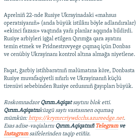
Aprelniñ 22-nde Rusiye Ukrayinadaki «mahsus
operatsiyanıñ» (anda büyük istilânı böyle adlandıralar)
«ekinci fazası» vaqtında yañı planlar aqqında bildirdi.
Rusiye arbiyleri işğal etilgen Qırımğa qara ayatını
temin etmek ve Pridnestrovyege çıqmaq içün Donbas
ve cenübiy Ukrayinanı kontrol altına almağa niyetlene.
Faqat, ğarbiy istihbaratnıñ malümatına köre, Donbasta
Rusiye muvafaqiyetli sıñırlı ve Ukrayinanıñ küçlü
tirenüvi sebebinden Rusiye ordusınıñ ğayıpları büyük.
Roskomnadzor
Qırım.Aqiqat
saytını blok etti.
Qırım.Aqiqatnı
küzgü saytı vastasınen oqumaq
mümkün:
https://krymrcriywdcchs.azureedge.net
.
Esas adise-vaqialarnı
Qırım.Aqiqatnıñ
Telegram
ve
İnstagram
saifelerinden taqip etiñiz.