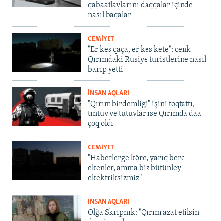
qabaatlavlarını daqqalar içinde
nasıl baqalar
CEMİYET
"Er kes qaça, er kes kete": cenk
Qırımdaki Rusiye turistlerine nasıl
barıp yetti
İNSAN AQLARI
"Qırım birdemligi" işini toqtattı,
tintüv ve tutuvlar ise Qırımda daa
çoq oldı
CEMİYET
"Haberlerge köre, yarıq bere
ekenler, amma biz bütünley
ekektriksizmiz"
İNSAN AQLARI
Olğa Skrıpnık: "Qırım azat etilsin