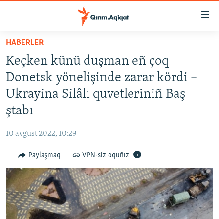
Link
açıqlığı
Esas
HABERLER
mündericege
HABERLER
Keçken künü duşman eñ çoq
qaytmaq
SİYASET
Baş
Donetsk yönelişinde zarar kördi –
İQTİSADİYAT
navigatsiyağa
Ukrayina Silâlı quvetleriniñ Baş
qaytmaq
CEMİYET
ştabı
Qıdıruvğa
MEDENİYET
qaytmaq
10 avgust 2022, 10:29
İNSAN AQLARI
Paylaşmaq
VPN-siz oquñız
VİDEO
SÜRET
BLOGLAR
FİKİR