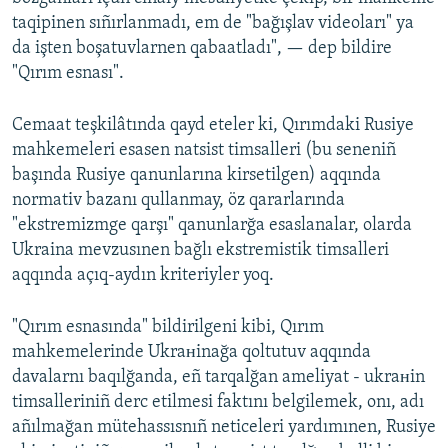
taqipinen sıñırlanmadı, em de "bağışlav videoları" ya
da işten boşatuvlarnen qabaatladı", — dep bildire
"Qırım esnası".
Cemaat teşkilâtında qayd eteler ki, Qırımdaki Rusiye
mahkemeleri esasen natsist timsalleri (bu seneniñ
başında Rusiye qanunlarına kirsetilgen) aqqında
normativ bazanı qullanmay, öz qararlarında
"ekstremizmge qarşı" qanunlarğa esaslanalar, olarda
Ukraina mevzusınen bağlı ekstremistik timsalleri
aqqında açıq-aydın kriteriyler yoq.
"Qırım esnasında" bildirilgeni kibi, Qırım
mahkemelerinde Ukraнinağa qoltutuv aqqında
davalarnı baqılğanda, eñ tarqalğan ameliyat - ukraнin
timsalleriniñ derc etilmesi faktını belgilemek, onı, adı
añılmağan mütehassısnıñ neticeleri yardımınen, Rusiye