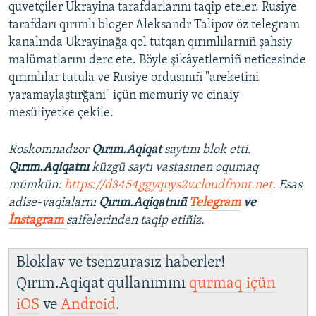
quvetçiler Ukrayina tarafdarlarını taqip eteler. Rusiye
tarafdarı qırımlı bloger Aleksandr Talipov öz telegram
kanalında Ukrayinağa qol tutqan qırımlılarnıñ şahsiy
malümatlarını derc ete. Böyle şikâyetlerniñ neticesinde
qırımlılar tutula ve Rusiye ordusınıñ "areketini
yaramaylaştırğanı" içün memuriy ve cinaiy
mesüliyetke çekile.
Roskomnadzor
Qırım.Aqiqat
saytını blok etti.
Qırım.Aqiqatnı
küzgü saytı vastasınen oqumaq
mümkün:
https://d3454ggyqnys2v.cloudfront.net
. Esas
adise-vaqialarnı
Qırım.Aqiqatnıñ
Telegram
ve
İnstagram
saifelerinden taqip etiñiz.
Bloklav ve tsenzurasız haberler!
Qırım.Aqiqat qullanımını
qurmaq içün
iOS
ve
Android
.