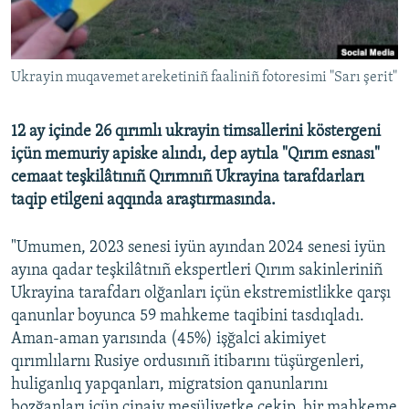
Русский
Українською
Ukrayin muqavemet areketiniñ faaliniñ fotoresimi "Sarı şerit"
QOŞULIÑIZ!
12 ay içinde 26 qırımlı ukrayin timsallerini köstergeni
içün memuriy apiske alındı, dep aytıla "Qırım esnası"
cemaat teşkilâtınıñ Qırımnıñ Ukrayina tarafdarları
RFE/RS bütün saytları
taqip etilgeni aqqında araştırmasında.
"Umumen, 2023 senesi iyün ayından 2024 senesi iyün
ayına qadar teşkilâtnıñ ekspertleri Qırım sakinleriniñ
Ukrayina tarafdarı olğanları içün ekstremistlikke qarşı
qanunlar boyunca 59 mahkeme taqibini tasdıqladı.
Aman-aman yarısında (45%) işğalci akimiyet
qırımlılarnı Rusiye ordusınıñ itibarını tüşürgenleri,
huliganlıq yapqanları, migratsion qanunlarını
bozğanları içün cinaiy mesüliyetke çekip, bir mahkeme