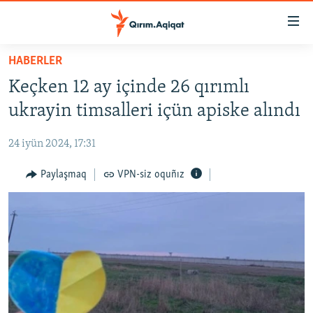
Link
açıqlığı
Esas
HABERLER
mündericege
HABERLER
Keçken 12 ay içinde 26 qırımlı
qaytmaq
SİYASET
Baş
ukrayin timsalleri içün apiske alındı
İQTİSADİYAT
navigatsiyağa
qaytmaq
24 iyün 2024, 17:31
CEMİYET
Qıdıruvğa
MEDENİYET
Paylaşmaq
VPN-siz oquñız
qaytmaq
İNSAN AQLARI
VİDEO
SÜRET
BLOGLAR
FİKİR