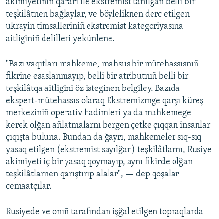
akimiyetiniñ qararı ile ekstremist tanılğan belli bir
teşkilâtnen bağlaylar, ve böyleliknen derc etilgen
ukrayin timsalleriniñ ekstremist kategoriyasına
aitliginiñ delilleri yekünlene.
"Bazı vaqıtları mahkeme, mahsus bir mütehassısnıñ
fikrine esaslanmayıp, belli bir atributnıñ belli bir
teşkilâtqa aitligini öz isteginen belgiley. Bazıda
ekspert-mütehassıs olaraq Ekstremizmge qarşı küreş
merkeziniñ operativ hadimleri ya da mahkemege
kerek olğan añlatmalarnı bergen çetke çıqqan insanlar
çıqışta buluna. Bundan da ğayrı, mahkemeler sıq-sıq
yasaq etilgen (ekstremist sayılğan) teşkilâtlarnı, Rusiye
akimiyeti iç bir yasaq qoymayıp, aynı fikirde olğan
teşkilâtlarnen qarıştırıp alalar", — dep qoşalar
cemaatçılar.
Rusiyede ve onıñ tarafından işğal etilgen topraqlarda