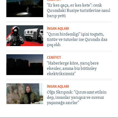
"Er kes qaça, er kes kete": cenk
Qırımdaki Rusiye turistlerine nasıl
barıp yetti
İNSAN AQLARI
"Qırım birdemligi" işini toqtattı,
tintüv ve tutuvlar ise Qırımda daa
çoq oldı
CEMİYET
"Haberlerge köre, yarıq bere
ekenler, amma biz bütünley
ekektriksizmiz"
İNSAN AQLARI
Olğa Skrıpnık: "Qırım azat etilsin
dep, insanlar yarıqsız ve suvsuz
yaşamağa azırlar"