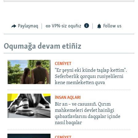
Paylaşmaq
VPN-siz oquñız
Follow us
Oqumağa devam etiñiz
CEMİYET
"Er şeyni eki künde taşlap kettim".
Seferberlik qorqusı rusiyelilerni
kene memleketten quva
İNSAN AQLARI
Bir an – ve casussıñ. Qırım
mahkemeleri devlet hainligi
qabaatlavlarını daqqalar içinde
nasıl baqalar
CEMİYET