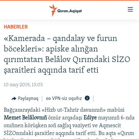
Link
açıqlığı
Esas
HABERLER
mündericege
HABERLER
«Kamerada – qandalay ve furun
qaytmaq
SİYASET
Baş
böcekleri»: apiske alınğan
İQTİSADİYAT
navigatsiyağa
qırımtatarı Belâlov Qırımdaki SİZO
qaytmaq
CEMİYET
şaraitleri aqqında tarif etti
Qıdıruvğa
MEDENİYET
qaytmaq
10 may 2019, 13:05
İNSAN AQLARI
Paylaşmaq
VPN-siz oquñız
VİDEO
Bağçasaraydaki «Hizb ut-Tahrir davasınıñ» mabüsi
SÜRET
Memet Belâlovnıñ
ömür arqadaşı
Ediye
mayısnıñ 6-nda
BLOGLAR
onıñnen körüşken soñ sağlıq vaziyeti ve Aqmescit
SİZOsındaki şaraitler aqqında tarif etti. Bu aqta «Qırım
FİKİR