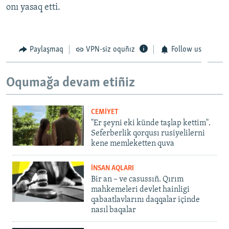
onı yasaq etti.
Paylaşmaq
VPN-siz oquñız
Follow us
Oqumağa devam etiñiz
CEMİYET
"Er şeyni eki künde taşlap kettim".
Seferberlik qorqusı rusiyelilerni
kene memleketten quva
İNSAN AQLARI
Bir an – ve casussıñ. Qırım
mahkemeleri devlet hainligi
qabaatlavlarını daqqalar içinde
nasıl baqalar