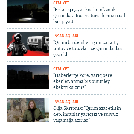
CEMİYET
"Er kes qaça, er kes kete": cenk
Qırımdaki Rusiye turistlerine nasıl
barıp yetti
İNSAN AQLARI
"Qırım birdemligi" işini toqtattı,
tintüv ve tutuvlar ise Qırımda daa
çoq oldı
CEMİYET
"Haberlerge köre, yarıq bere
ekenler, amma biz bütünley
ekektriksizmiz"
İNSAN AQLARI
Olğa Skrıpnık: "Qırım azat etilsin
dep, insanlar yarıqsız ve suvsuz
yaşamağa azırlar"