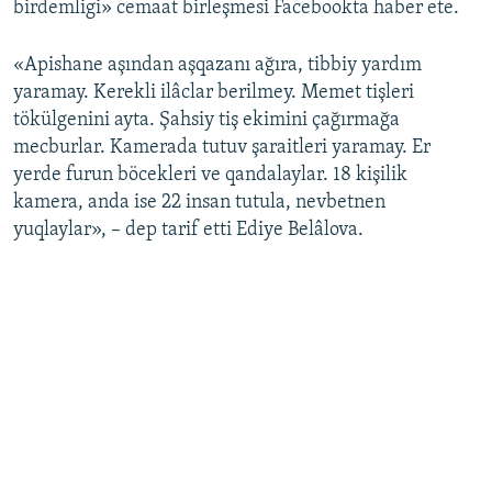
birdemligi» cemaat birleşmesi Facebookta haber ete.
Русский
«Apishane aşından aşqazanı ağıra, tibbiy yardım
Українською
yaramay. Kerekli ilâclar berilmey. Memet tişleri
tökülgenini ayta. Şahsiy tiş ekimini çağırmağa
QOŞULIÑIZ!
mecburlar. Kamerada tutuv şaraitleri yaramay. Er
yerde furun böcekleri ve qandalaylar. 18 kişilik
kamera, anda ise 22 insan tutula, nevbetnen
yuqlaylar», – dep tarif etti Ediye Belâlova.
RFE/RS bütün saytları