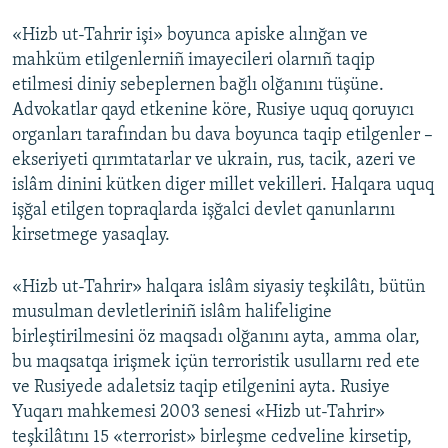
«Hizb ut-Tahrir işi» boyunca apiske alınğan ve
mahküm etilgenlerniñ imayecileri olarnıñ taqip
etilmesi diniy sebeplernen bağlı olğanını tüşüne.
Advokatlar qayd etkenine köre, Rusiye uquq qoruyıcı
organları tarafından bu dava boyunca taqip etilgenler –
ekseriyeti qırımtatarlar ve ukrain, rus, tacik, azeri ve
islâm dinini kütken diger millet vekilleri. Halqara uquq
işğal etilgen topraqlarda işğalci devlet qanunlarını
kirsetmege yasaqlay.
«Hizb ut-Tahrir» halqara islâm siyasiy teşkilâtı, bütün
musulman devletleriniñ islâm halifeligine
birleştirilmesini öz maqsadı olğanını ayta, amma olar,
bu maqsatqa irişmek içün terroristik usullarnı red ete
ve Rusiyede adaletsiz taqip etilgenini ayta. Rusiye
Yuqarı mahkemesi 2003 senesi «Hizb ut-Tahrir»
teşkilâtını 15 «terrorist» birleşme cedveline kirsetip,