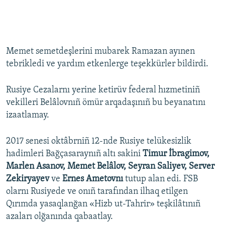
Memet semetdeşlerini mubarek Ramazan ayınen
tebrikledi ve yardım etkenlerge teşekkürler bildirdi.
Rusiye Cezalarnı yerine ketirüv federal hızmetiniñ
vekilleri Belâlovnıñ ömür arqadaşınıñ bu beyanatını
izaatlamay.
2017 senesi oktâbrniñ 12-nde Rusiye telükesizlik
hadimleri Bağçasaraynıñ altı sakini
Timur İbragimov,
Marlen Asanov, Memet Belâlov, Seyran Saliyev, Server
Zekiryayev
ve
Ernes Ametovnı
tutup alan edi. FSB
olarnı Rusiyede ve onıñ tarafından ilhaq etilgen
Qırımda yasaqlanğan «Hizb ut-Tahrir» teşkilâtınıñ
azaları olğanında qabaatlay.