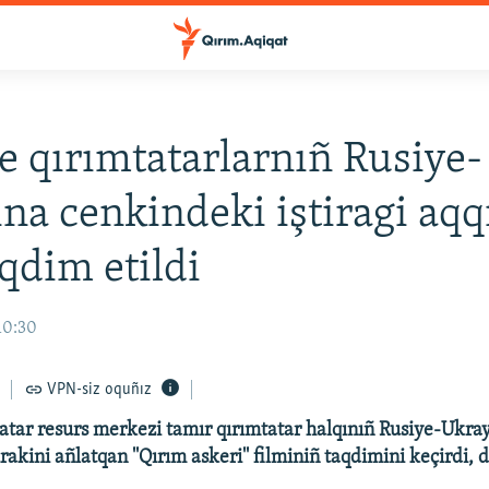
e qırımtatarlarnıñ Rusiye-
na cenkindeki iştiragi aq
aqdim etildi
10:30
VPN-siz oquñız
atar resurs merkezi tamır qırımtatar halqınıñ Rusiye-Ukra
rakini añlatqan ''Qırım askeri'' filminiñ taqdimini keçirdi,