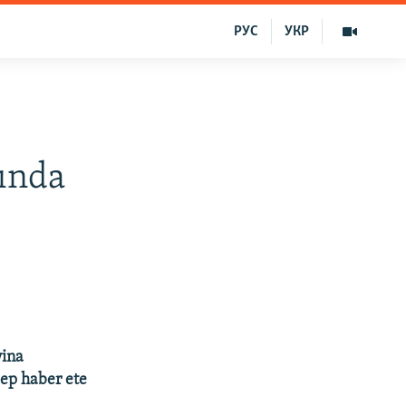
РУС
УКР
qında
yina
 dep haber ete