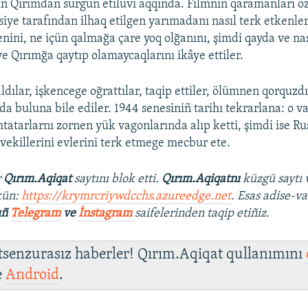
ıñ Qırımdan sürgün etilüvi aqqında. Filmniñ qaramanları öz
siye tarafından ilhaq etilgen yarımadanı nasıl terk etkenler
enini, ne içün qalmağa çare yoq olğanını, şimdi qayda ve nas
ve Qırımğa qaytıp olamaycaqlarını ikâye ettiler.
ldılar, işkencege oğrattılar, taqip ettiler, ölümnen qorquzdı
a buluna bile ediler. 1944 senesiniñ tarihı tekrarlana: o va
mtatarlarnı zornen yük vagonlarında alıp ketti, şimdi ise R
 vekillerini evlerini terk etmege mecbur ete.
r
Qırım.Aqiqat
saytını blok etti.
Qırım.Aqiqatnı
küzgü saytı 
kün:
https://krymrcriywdcchs.azureedge.net
. Esas adise-va
ıñ
Telegram
ve
İnstagram
saifelerinden taqip etiñiz.
 tsenzurasız haberler! Qırım.Aqiqat qullanımını
e
Android
.