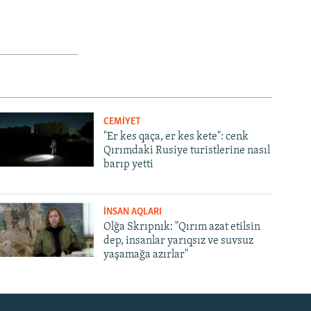
CEMİYET
"Er kes qaça, er kes kete": cenk
Qırımdaki Rusiye turistlerine nasıl
barıp yetti
İNSAN AQLARI
Olğa Skrıpnık: "Qırım azat etilsin
dep, insanlar yarıqsız ve suvsuz
yaşamağa azırlar"