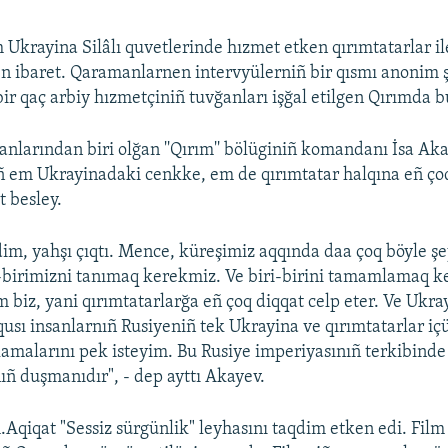
m Ukrayina Silâlı quvetlerinde hızmet etken qırımtatarlar il
n ibaret. Qaramanlarnen intervyülerniñ bir qısmı anonim 
bir qaç arbiy hızmetçiniñ tuvğanları işğal etilgen Qırımda 
nlarından biri olğan ''Qırım'' bölüginiñ komandanı İsa Aka
iñ em Ukrayinadaki cenkke, em de qırımtatar halqına eñ çoq
 besley.
dim, yahşı çıqtı. Mence, küreşimiz aqqında daa çoq böyle ş
i-birimizni tanımaq kerekmiz. Ve biri-birini tamamlamaq 
m biz, yani qırımtatarlarğa eñ çoq diqqat celp eter. Ve Ukr
usı insanlarnıñ Rusiyeniñ tek Ukrayina ve qırımtatarlar i
amalarını pek isteyim. Bu Rusiye imperiyasınıñ terkibind
ıñ duşmanıdır", - dep ayttı Akayev.
.Aqiqat "Sessiz sürgünlik" leyhasını taqdim etken edi. Film