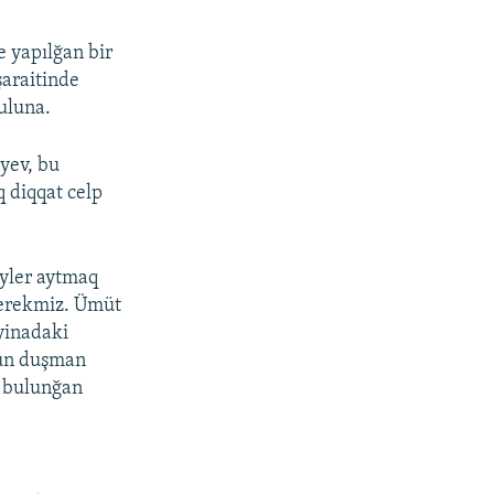
e yapılğan bir
şaraitinde
buluna.
yev, bu
 diqqat celp
eyler aytmaq
kerekmiz. Ümüt
ayinadaki
çün duşman
e bulunğan