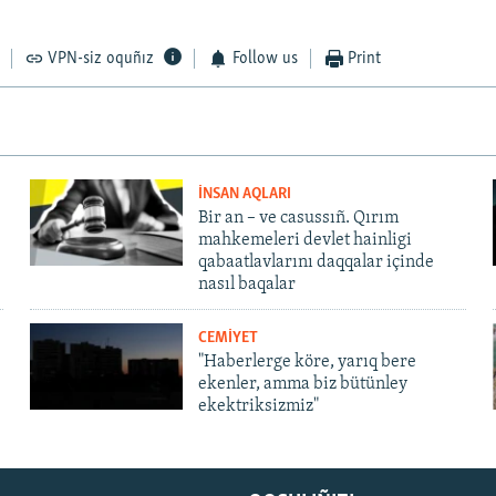
VPN-siz oquñız
Follow us
Print
İNSAN AQLARI
Bir an – ve casussıñ. Qırım
mahkemeleri devlet hainligi
qabaatlavlarını daqqalar içinde
nasıl baqalar
CEMİYET
"Haberlerge köre, yarıq bere
ekenler, amma biz bütünley
ekektriksizmiz"