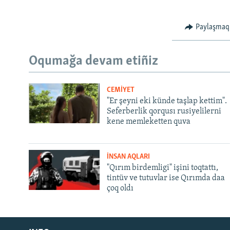
Paylaşmaq
Oqumağa devam etiñiz
CEMİYET
"Er şeyni eki künde taşlap kettim".
Seferberlik qorqusı rusiyelilerni
kene memleketten quva
İNSAN AQLARI
"Qırım birdemligi" işini toqtattı,
tintüv ve tutuvlar ise Qırımda daa
çoq oldı
Русский