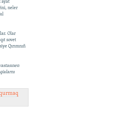
 ayat
ini, neler
ıl
lar. Olar
qıt sovet
usiye Qırımnıñ
vastasınen
qialarnı
qurmaq