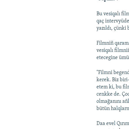
Bu vesiqalı fil
qaç intervyüde
yazıldı, çünki 
Filmniñ qarama
vesiqalı filmn
etecegine ümüt
''Filmni begen
kerek. Biz bir
etem ki, bu fil
cenkke de. Çoq
olmağanını añl
bütün halqlarn
Daa evel Qırım