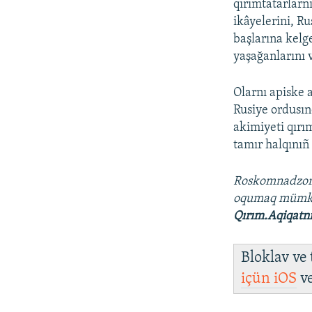
qırımtatarlarn
ikâyelerini, Ru
başlarına kelg
yaşağanlarını 
Olarnı apiske a
Rusiye ordusınd
akimiyeti qırı
tamır halqınıñ
Roskomnadzo
oqumaq müm
Qırım.Aqiqatn
Bloklav ve
içün
iOS
v