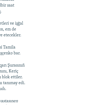
dbir saat
.
tleri ve işğal
sı, em de
e etecekler.
si Tamila
ışçenko bar.
qarı Şurasınıñ
nını, Keriç
 blok ettiler.
nı tanımay edi.
ıdı.
vastasınen