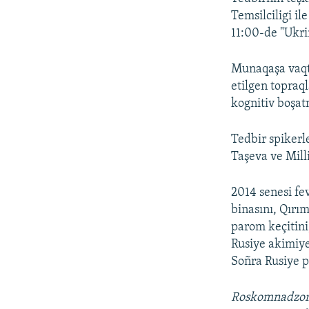
Temsilciligi il
11:00-de "Ukr
Munaqaşa vaqtın
etilgen topraq
kognitiv boşat
Tedbir spikerl
Taşeva ve Mill
2014 senesi fe
binasını, Qırı
parom keçitini,
Rusiye akimiyet
Soñra Rusiye p
Roskomnadzo