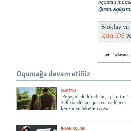
oqumaq müm
Qırım.Aqiqatn
Bloklav ve
içün
iOS
v
Paylaşmaq
Oqumağa devam etiñiz
CEMİYET
"Er şeyni eki künde taşlap kettim".
Seferberlik qorqusı rusiyelilerni
kene memleketten quva
İNSAN AQLARI