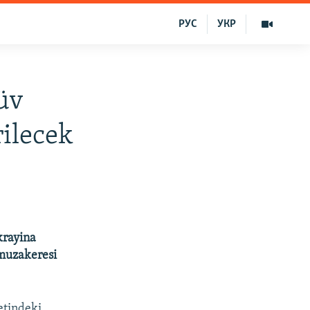
РУС
УКР
tüv
rilecek
krayina
" muzakeresi
etindeki