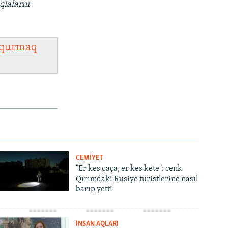
qialarnı
qurmaq
CEMİYET
"Er kes qaça, er kes kete": cenk
Qırımdaki Rusiye turistlerine nasıl
barıp yetti
İNSAN AQLARI