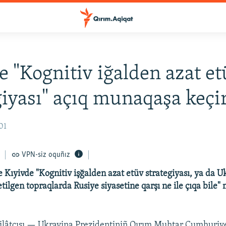
e "Kognitiv iğalden azat e
giyası" açıq munaqaşa keçi
01
VPN-siz oquñız
 Kıyivde "Kognitiv işğalden azat etüv strategiyası, ya da U
etilgen topraqlarda Rusiye siyasetine qarşı ne ile çıqa bile
kilâtçısı — Ukrayina Prezidentiniñ Qırım Muhtar Cumhuriy