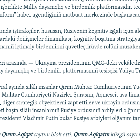
e işbirlikte Milliy dayanıqlıq ve birdemlik platformasıdır, te
inform" haber agentliginiñ matbuat merkezinde başlanacaq
da iştirakçiler, hususan, Rusiyeniñ kognitiv işğali içün ale
lardaki deñişmeler dinamikası, kognitiv boşatma strategiya
manıñ içtimaiy birdemlikni quvetleştirüvde rolüni muzaker
eri arasında — Ukrayina prezidentiniñ QMC-deki vekâletli
iy dayanıqlıq ve birdemlik platformasınıñ tesisçisi Yuliya T
vral ayında silâlı insanlar Qırım Muhtar Cumhuriyetiniñ Yu
m Muhtar Cumhuriyeti Nazirler Şurasını, Aqmescit ava lima
 diger strategik obyektlerni zapt ettiler ve ukrayin ordusını
i başta silâlı insanlarnıñ Rusiye ordusınıñ arbiyleri olğanı
rezidenti Vladimir Putin bular Rusiye arbiyleri olğanını tan
r
Qırım.Aqiqat
saytını blok etti.
Qırım.Aqiqatnı
küzgü saytı 