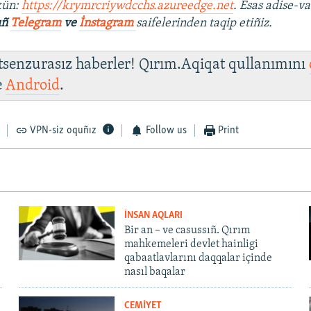
kün:
https://krymrcriywdcchs.azureedge.net
. Esas adise-va
ıñ
Telegram
ve
İnstagram
saifelerinden taqip etiñiz.
 tsenzurasız haberler! Qırım.Aqiqat qullanımını
e
Android
.
VPN-siz oquñız
Follow us
Print
İNSAN AQLARI
Bir an – ve casussıñ. Qırım
mahkemeleri devlet hainligi
qabaatlavlarını daqqalar içinde
nasıl baqalar
CEMİYET